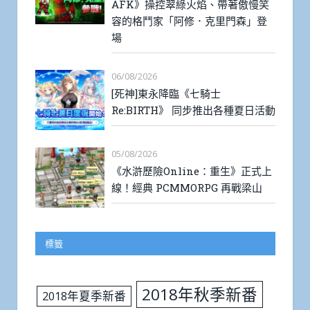
AFK》操控翠綠火焰、帶著傲慢笑
容的格鬥家「阿修．克里門森」登
場
06/08/2026
[死神]東永降臨《七騎士
Re:BIRTH》 同步推出各種夏日活動
05/08/2026
《水滸歷險Online：重生》正式上
線！經典 PCMMORPG 再戰梁山
標籤
2018年秋季新番
2018年夏季新番