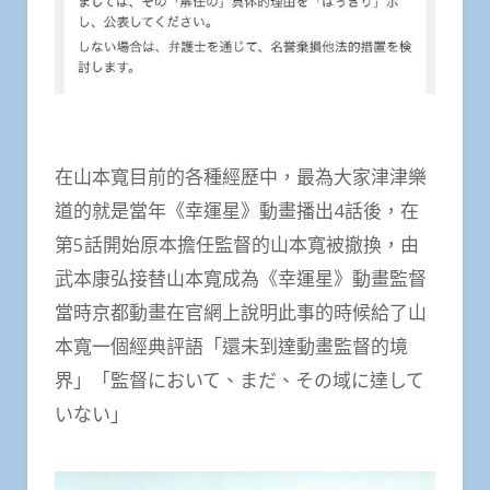
在山本寬目前的各種經歷中，最為大家津津樂
道的就是當年《幸運星》動畫播出4話後，在
第5話開始原本擔任監督的山本寬被撤換，由
武本康弘接替山本寬成為《幸運星》動畫監督
當時京都動畫在官網上說明此事的時候給了山
本寬一個經典評語「還未到達動畫監督的境
界」「監督において、まだ、その域に達して
いない」