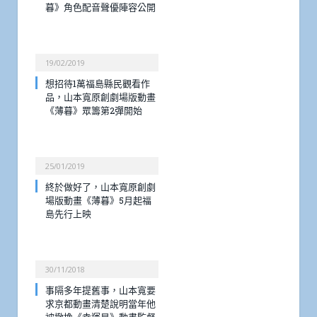
暮》角色配音聲優陣容公開
19/02/2019
想招待1萬福島縣民觀看作
品，山本寬原創劇場版動畫
《薄暮》眾籌第2彈開始
25/01/2019
終於做好了，山本寬原創劇
場版動畫《薄暮》5月起福
島先行上映
30/11/2018
事隔多年提舊事，山本寬要
求京都動畫清楚說明當年他