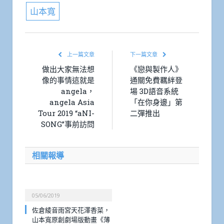
山本寬
上一篇文章
下一篇文章
做出大家無法想
《戀與製作人》
像的事情這就是
通關免費羈絆登
angela，
場 3D語音系統
angela Asia
「在你身邊」第
Tour 2019 “aNI-
二彈推出
SONG”事前訪問
相關報導
05/06/2019
佐倉綾音雨宮天花澤香菜，
山本寬原創劇場版動畫《薄