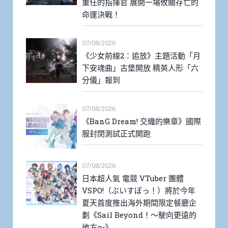
重任的指揮官 展開一場攸關存亡的
命運決戰！
07/08/2026
《少女前線2：追放》主題活動「月
下安魂曲」古堡開放 精英人形「六
分儀」報到
07/08/2026
《BanG Dream! 交織的樂章》國際
服封閉測試正式開跑
07/08/2026
日本超人氣 電競 VTuber 團體
VSPO!（ぶいすぽっ！）將於今年
夏天首度推出海外期間限定餐廳企
劃《Sail Beyond！～駛向更遠的
彼方～》