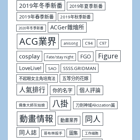
2019年冬季新番
2019年夏季新番
2019年春季新番
2019年秋季新番
ACGer雜燴所
2020年冬季新番
ACG業界
C94
C97
anisong
Figure
cosplay
FGO
Fate/stay night
LoveLive!
SSSS.GRIDMAN
SAO
五等分的花嫁
不起眼女主角培育法
人氣排行
個人評論
你的名字
八掛
刀劍神域Alicization篇
偶像大師灰姑娘
動畫情報
同人
動畫業界
同人誌
圖集
哥布林殺手
工作細胞