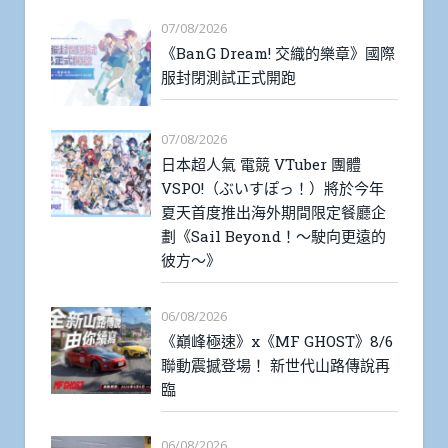
07/08/2026
《BanG Dream! 交織的樂章》國際
服封閉測試正式開跑
07/08/2026
日本超人氣 電競 VTuber 團體
VSPO!（ぶいすぽっ！）將於今年
夏天首度推出海外期間限定餐廳企
劃《Sail Beyond！～駛向更遠的
彼方～》
06/08/2026
《巔峰極速》x《MF GHOST》8/6
聯動震撼登場！ 新世代山路傳說再
臨
06/08/2026