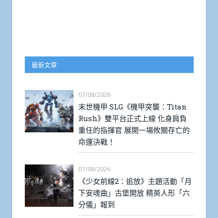
最新文章
07/08/2026
末世機甲 SLG《機甲突襲：Titan
Rush》雙平台正式上線 化身肩負
重任的指揮官 展開一場攸關存亡的
命運決戰！
07/08/2026
《少女前線2：追放》主題活動「月
下安魂曲」古堡開放 精英人形「六
分儀」報到