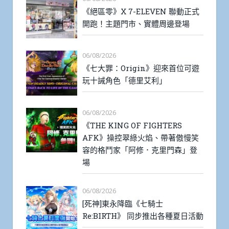
《絕區零》X 7-ELEVEN 聯動正式
開跑！主題門市、實體周邊登場
06/08/2026
《七大罪：Origin》迎來首位可遊
玩十誡角色「德里艾利」
06/08/2026
《THE KING OF FIGHTERS
AFK》操控翠綠火焰、帶著傲慢笑
容的格鬥家「阿修．克里門森」登
場
06/08/2026
[死神]東永降臨《七騎士
Re:BIRTH》 同步推出各種夏日活動