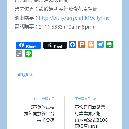
票房位置：設於通利琴行及麥花臣場館
網上購票：
http://bit.ly/angelahk19cityline
電話購票：2111 5333 (10am~8pm)
Facebook
Plurk
Blogger
Telegram
Everno
Share
Post
Copy
Line
Link
angela
上一篇文章
下一篇文章
《不休的烏拉
不愧是日本動畫
拉》開放雙平台
行業業界大炮，
事前登錄
山本寬公式BLOG
因違反LINE