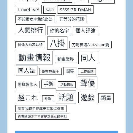
LoveLive!
SSSS.GRIDMAN
SAO
五等分的花嫁
不起眼女主角培育法
人氣排行
個人評論
你的名字
八掛
刀劍神域Alicization篇
偶像大師灰姑娘
動畫情報
同人
動畫業界
同人誌
圖集
哥布林殺手
工作細胞
聲優
手遊
戀與製作人
活動情報
話題
遊戲
艦これ
銷量
訃報
關於我轉生變成史萊姆這檔事
青春豬頭少年不會夢到兔女郎學姐