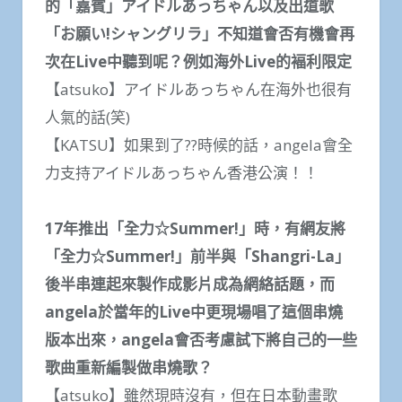
的「嘉賓」アイドルあっちゃん以及出道歌
「お願い!シャングリラ」不知道會否有機會再
次在Live中聽到呢？例如海外Live的褔利限定
【atsuko】アイドルあっちゃん在海外也很有
人氣的話(笑)
【KATSU】如果到了??時候的話，angela會全
力支持アイドルあっちゃん香港公演！！
17年推出「全力☆Summer!」時，有網友將
「全力☆Summer!」前半與「Shangri-La」
後半串連起來製作成影片成為網絡話題，而
angela於當年的Live中更現場唱了這個串燒
版本出來，angela會否考慮試下將自己的一些
歌曲重新編製做串燒歌？
【atsuko】雖然現時沒有，但在日本動畫歌