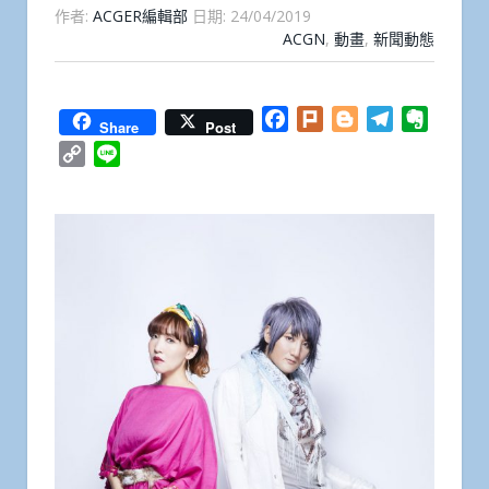
作者:
ACGER編輯部
日期:
24/04/2019
ACGN
,
動畫
,
新聞動態
Facebook
Plurk
Blogger
Telegram
Everno
Share
Post
Copy
Line
Link