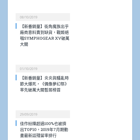
08/10/2019
【新番銷量】街角魔族出乎
廠商意料賣到缺貨，戰姬絕
唱SYMPHOGEAR XV破萬
大關
01/10/2019
【新番銷量】炎炎與騷亂時
節大爆死，《偶像夢幻祭》
率先破萬大關暫居榜首
29/09/2019
佳作紛陳超過100%也被擠
出TOP10，2019年7月期動
畫最新話殘留率排行