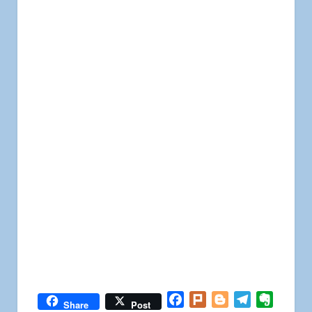
Facebook
Plurk
Blogger
Telegram
Everno
Share
Post