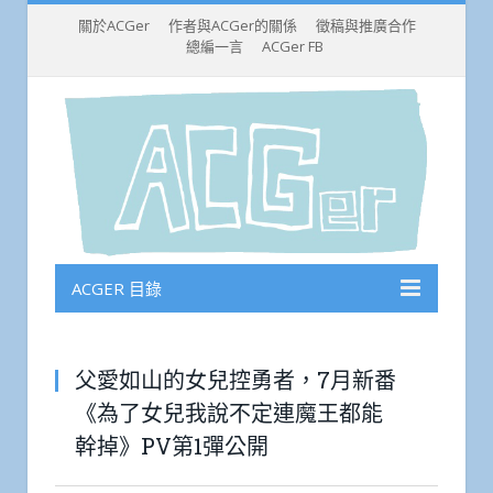
關於ACGer
作者與ACGer的關係
徵稿與推廣合作
總編一言
ACGer FB
ACGER 目錄
父愛如山的女兒控勇者，7月新番
《為了女兒我說不定連魔王都能
幹掉》PV第1彈公開