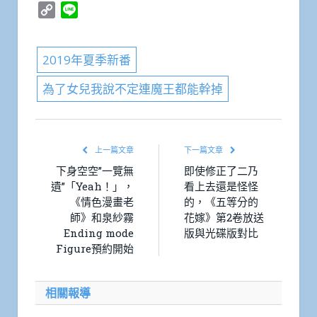
Copy
Line
Link
2019年夏季新番
為了女兒我說不定連魔王都能幹掉
上一篇文章
下一篇文章
下身空空”一覽無
即使修正了二乃
遺”「Yeah！」，
看上去還是怪怪
《情色漫畫老
的，《五等分的
師》和泉紗霧
花嫁》第2卷放送
Ending mode
版與光碟版對比
Figure預約開始
相關報導