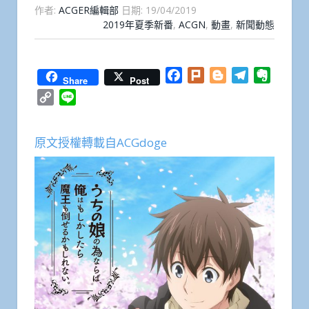
作者:
ACGER編輯部
日期:
19/04/2019
2019年夏季新番
,
ACGN
,
動畫
,
新聞動態
Facebook
Plurk
Blogger
Telegram
Everno
Share
Post
Copy
Line
Link
原文授權轉載自ACGdoge