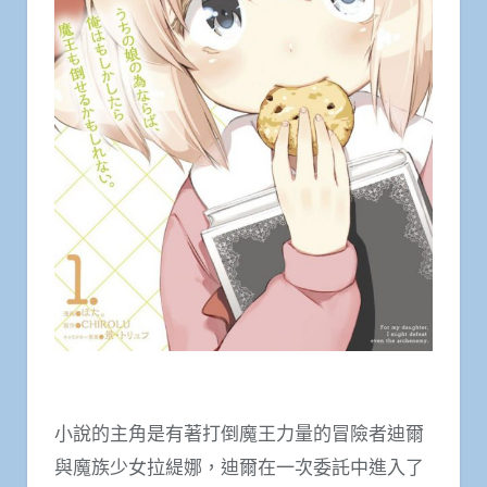
小說的主角是有著打倒魔王力量的冒險者迪爾
與魔族少女拉緹娜，迪爾在一次委託中進入了