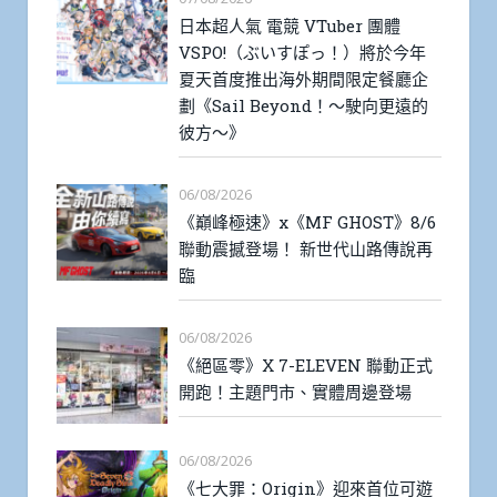
日本超人氣 電競 VTuber 團體
VSPO!（ぶいすぽっ！）將於今年
夏天首度推出海外期間限定餐廳企
劃《Sail Beyond！～駛向更遠的
彼方～》
06/08/2026
《巔峰極速》x《MF GHOST》8/6
聯動震撼登場！ 新世代山路傳說再
臨
06/08/2026
《絕區零》X 7-ELEVEN 聯動正式
開跑！主題門市、實體周邊登場
06/08/2026
《七大罪：Origin》迎來首位可遊