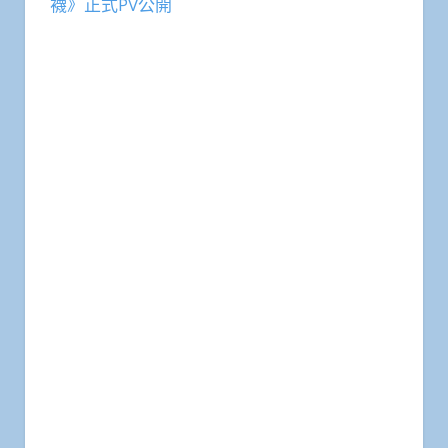
襪》正式PV公開