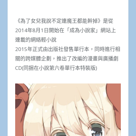
《為了女兒我說不定連魔王都能幹掉》是從
2014年8月1日開始在「成為小說家」網站上
連載的網絡輕小說
2015年正式由出版社發售單行本，同時進行相
關的跨媒體企劃，推出了改編的漫畫與廣播劇
CD(同捆在小說第六卷單行本特裝版)