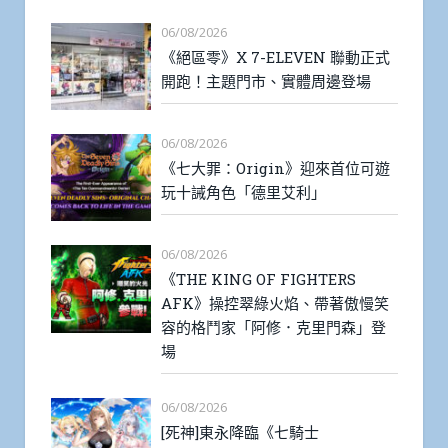
06/08/2026
《絕區零》X 7-ELEVEN 聯動正式
開跑！主題門市、實體周邊登場
06/08/2026
《七大罪：Origin》迎來首位可遊
玩十誡角色「德里艾利」
06/08/2026
《THE KING OF FIGHTERS
AFK》操控翠綠火焰、帶著傲慢笑
容的格鬥家「阿修．克里門森」登
場
06/08/2026
[死神]東永降臨《七騎士