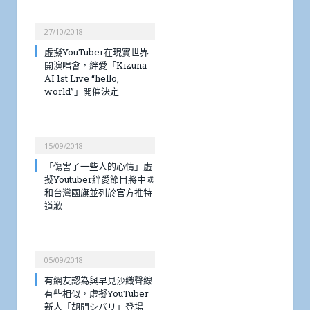
27/10/2018
虛擬YouTuber在現實世界
開演唱會，絆愛「Kizuna
AI 1st Live “hello,
world”」開催決定
15/09/2018
「傷害了一些人的心情」虛
擬Youtuber絆愛節目將中國
和台灣國旗並列於官方推特
道歉
05/09/2018
有網友認為與早見沙織聲線
有些相似，虛擬YouTuber
新人「胡間シバリ」登場