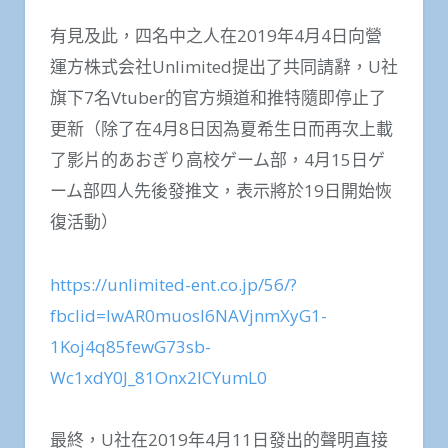
有見及此，四名中之人在2019年4月4日向營
運方株式会社Unlimited提出了共同請辭，U社
旗下7名Vtuber的官方頻道和推特隨即停止了
更新（除了在4月8日因為夏希生日而再次上載
了影片的あおぎり高校ゲーム部，4月15日ゲ
ーム部四人先後發推文，表示將於19日開始恢
復活動）
https://unlimited-ent.co.jp/56/?
fbclid=IwAR0muosI6NAVjnmXyG1-
1Koj4q85fewG73sb-
Wc1xdY0J_81Onx2lCYumL0
最終，U社在2019年4月11日發出的聲明直接