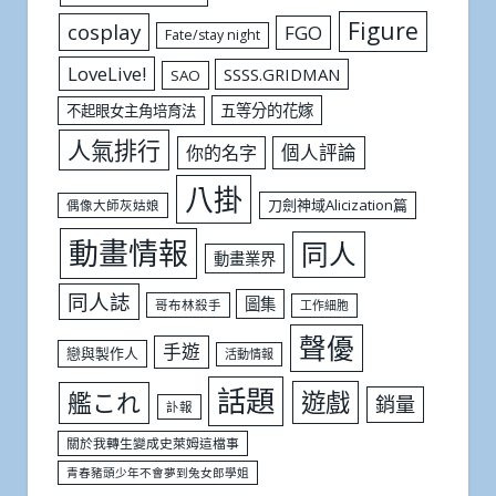
Figure
cosplay
FGO
Fate/stay night
LoveLive!
SSSS.GRIDMAN
SAO
五等分的花嫁
不起眼女主角培育法
人氣排行
個人評論
你的名字
八掛
刀劍神域Alicization篇
偶像大師灰姑娘
動畫情報
同人
動畫業界
同人誌
圖集
哥布林殺手
工作細胞
聲優
手遊
戀與製作人
活動情報
話題
遊戲
艦これ
銷量
訃報
關於我轉生變成史萊姆這檔事
青春豬頭少年不會夢到兔女郎學姐