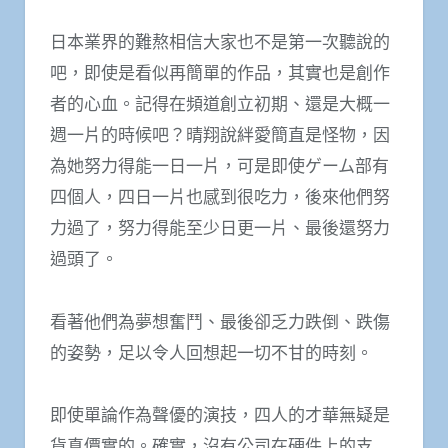
日本業界的難熬相信大家也不是第一次聽說的
吧，即使是看似再簡單的作品，其實也是創作
者的心血。記得在頻道創立初期、還是大概一
週一片的時候吧？晴翔說絆愛簡直是怪物，因
為她努力得能一日一片，可是即使ゲーム部有
四個人，四日一片也感到很吃力，後來他們努
力過了，努力得能至少日更一片、最後還努力
過頭了。
看著他們為夢想奮鬥、最後卻乏力跌倒、跌傷
的姿勢，足以令人回想起一切不甘的時刻。
即使單論作為聲優的演技，四人的才華無疑是
貨真價實的。確實，沒有公司在硬件上的支