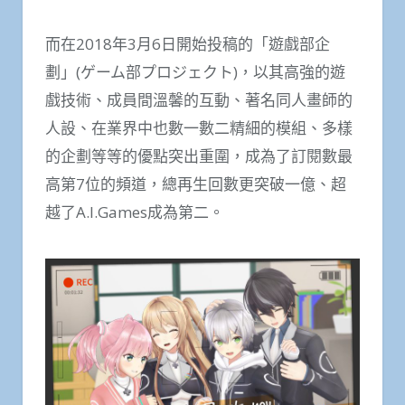
而在2018年3月6日開始投稿的「遊戲部企
劃」(ゲーム部プロジェクト)，以其高強的遊
戲技術、成員間溫馨的互動、著名同人畫師的
人設、在業界中也數一數二精細的模組、多樣
的企劃等等的優點突出重圍，成為了訂閱數最
高第7位的頻道，總再生回數更突破一億、超
越了A.I.Games成為第二。