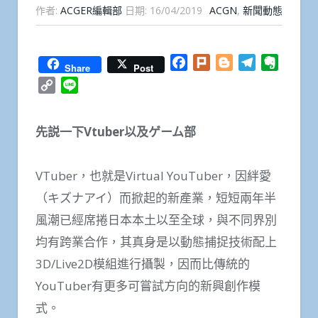
作者:
ACGER編輯部
日期:
16/04/2019
ACGN
,
新聞動態
Facebook
Plurk
Blogger
Telegram
Everno
Share
Post
Copy
Line
Link
先説一下Vtuber以及ゲーム部
VTuber，也就是Virtual YouTuber，因絆愛
（キズナアイ）而掀起的新產業，短短兩年半
風潮已經席捲日本本土以至全球，與不同界別
均有跨業合作，其真身是以動態捕捉技術配上
3D/Live2D模組進行攝製，因而比傳統的
YouTuber有更多可嘗試方向的新興創作模
式。