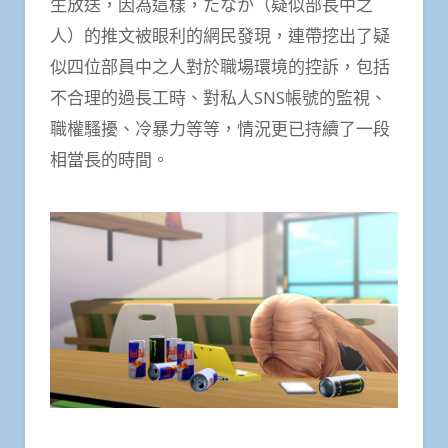
生放送，因為這樣，たなか（疑似部長中之
人）的推文被眼利的網民發現，連帶挖出了疑
似四位部員中之人對於職場環境的控訴，包括
不合理的過長工時、對私人SNS帳號的監視、
職權騷擾、冷暴力等等，情況更已持續了一段
相當長的時間。