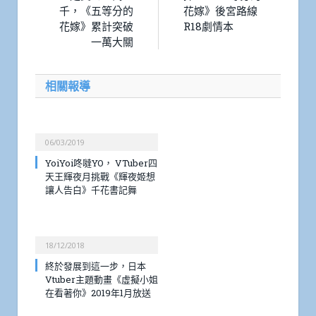
千，《五等分的
花嫁》後宮路線
花嫁》累計突破
R18劇情本
一萬大關
相關報導
06/03/2019
YoiYoi咚噠YO， VTuber四
天王輝夜月挑戰《輝夜姬想
讓人告白》千花書記舞
18/12/2018
終於發展到這一步，日本
Vtuber主題動畫《虛擬小姐
在看著你》2019年1月放送