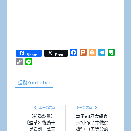
Facebook
Plurk
Blogger
Telegram
Everno
Share
Post
Copy
Line
Link
虛擬YouTuber
上一篇文章
下一篇文章
【新番銷量】
本子er|風太郎表
《煙草》後勁十
示”小孩子才做選
足賣到一萬三
擇”，《五等分的