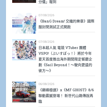
分儀」報到
07/08/2026
《BanG Dream! 交織的樂章》國際
服封閉測試正式開跑
07/08/2026
日本超人氣 電競 VTuber 團體
VSPO!（ぶいすぽっ！）將於今年
夏天首度推出海外期間限定餐廳企
劃《Sail Beyond！～駛向更遠的
彼方～》
06/08/2026
《巔峰極速》x《MF GHOST》8/6
聯動震撼登場！ 新世代山路傳說再
臨