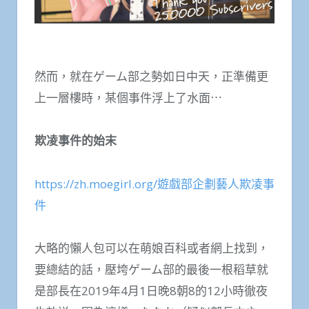
然而，就在ゲーム部之勢如日中天，正準備更
上一層樓時，某個事件浮上了水面⋯
欺凌事件的始末
https://zh.moegirl.org/遊戲部企劃藝人欺凌事
件
大略的懶人包可以在萌娘百科或者網上找到，
要總結的話，壓垮ゲーム部的最後一根稻草就
是部長在2019年4月1日晚8朝8的12小時徹夜