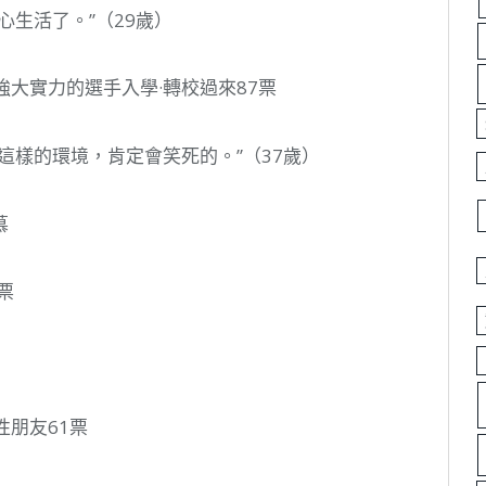
心生活了。”（29歲）
強大實力的選手入學·轉校過來87票
這樣的環境，肯定會笑死的。”（37歲）
慕
票
性朋友61票