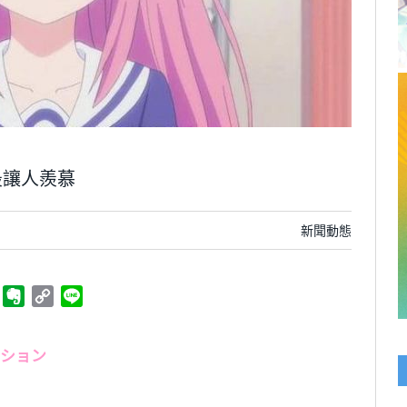
最讓人羨慕
新聞動態
ger
Telegram
Evernote
Copy
Line
Link
ーション