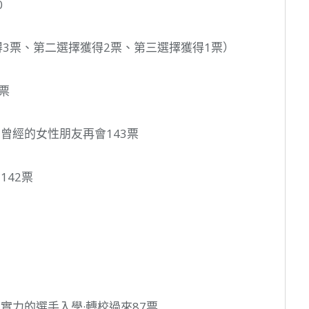
0
得3票、第二選擇獲得2票、第三選擇獲得1票）
票
曾經的女性朋友再會143票
142票
實力的選手入學·轉校過來87票