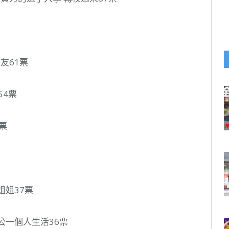
友61票
54票
票
姐姐37票
公一個人生活36票