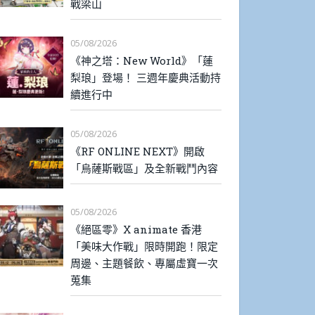
戰梁山
05/08/2026
《神之塔：New World》「蓮
梨琅」登場！ 三週年慶典活動持
續進行中
05/08/2026
《RF ONLINE NEXT》開啟
「烏薩斯戰區」及全新戰鬥內容
05/08/2026
《絕區零》X animate 香港
「美味大作戰」限時開跑！限定
周邊、主題餐飲、專屬虛寶一次
蒐集