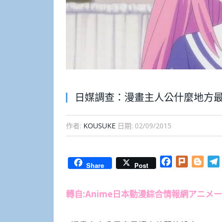
日媒調查：漫畫主人公什麼地方
作者:
KOUSUKE
日期:
02/09/2015
Facebook
Plurk
Blog
Share
Post
轉自:Anime日本動漫綜合情報網アニメ