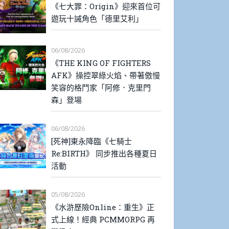
《七大罪：Origin》迎來首位可
遊玩十誡角色「德里艾利」
06/08/2026
《THE KING OF FIGHTERS
AFK》操控翠綠火焰、帶著傲慢
笑容的格鬥家「阿修．克里門
森」登場
06/08/2026
[死神]東永降臨《七騎士
Re:BIRTH》 同步推出各種夏日
活動
05/08/2026
《水滸歷險Online：重生》正
式上線！經典 PCMMORPG 再