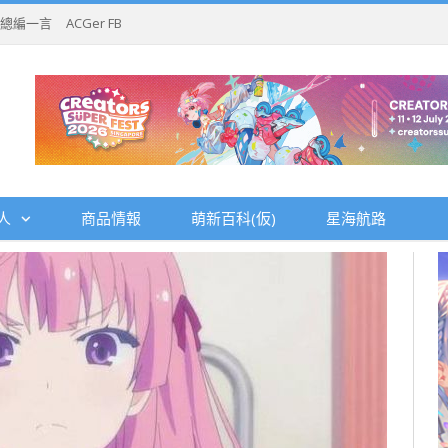
總編一言
ACGer FB
人
商品情報
萌新百科(仮)
星海航路