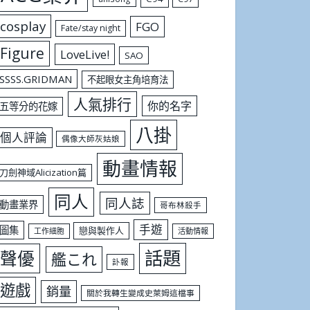
cosplay
FGO
Fate/stay night
Figure
LoveLive!
SAO
SSSS.GRIDMAN
不起眼女主角培育法
人氣排行
你的名字
五等分的花嫁
八掛
個人評論
偶像大師灰姑娘
動畫情報
刀劍神域Alicization篇
同人
同人誌
動畫業界
哥布林殺手
手遊
圖集
戀與製作人
工作細胞
活動情報
話題
聲優
艦これ
訃報
遊戲
銷量
關於我轉生變成史萊姆這檔事