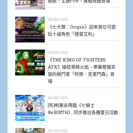
開跑！主題門市、實體周邊登場
06/08/2026
《七大罪：Origin》迎來首位可遊
玩十誡角色「德里艾利」
06/08/2026
《THE KING OF FIGHTERS
AFK》操控翠綠火焰、帶著傲慢笑
容的格鬥家「阿修．克里門森」登
場
06/08/2026
[死神]東永降臨《七騎士
Re:BIRTH》 同步推出各種夏日活動
05/08/2026