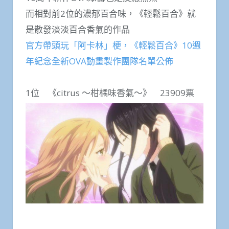
而相對前2位的濃郁百合味，《輕鬆百合》就
是散發淡淡百合香氣的作品
官方帶頭玩「阿卡林」梗，《輕鬆百合》10週
年紀念全新OVA動畫製作團隊名單公佈
1位 《citrus ～柑橘味香氣～》 23909票