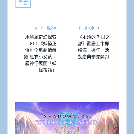
百合
上一篇文章
下一篇文章
水墨風奇幻探索
《永遠的 7 日之
RPG《妖怪正
都》歡慶上市即
傳》全新劇情解
將滿一週年 活
鎖 紅衣小女孩、
動慶典預先開跑
魔神仔展開「妖
怪夜話」