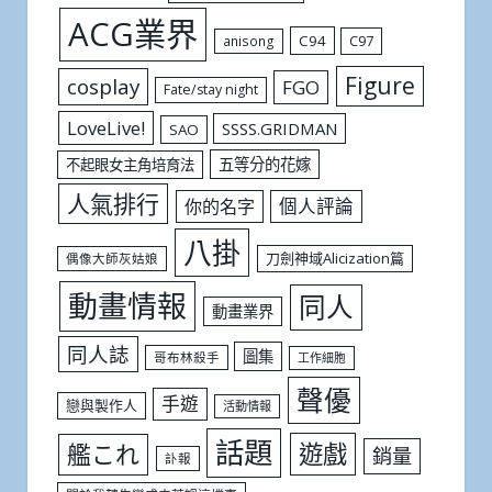
ACG業界
C94
C97
anisong
Figure
cosplay
FGO
Fate/stay night
LoveLive!
SSSS.GRIDMAN
SAO
五等分的花嫁
不起眼女主角培育法
人氣排行
個人評論
你的名字
八掛
刀劍神域Alicization篇
偶像大師灰姑娘
動畫情報
同人
動畫業界
同人誌
圖集
哥布林殺手
工作細胞
聲優
手遊
戀與製作人
活動情報
話題
遊戲
艦これ
銷量
訃報