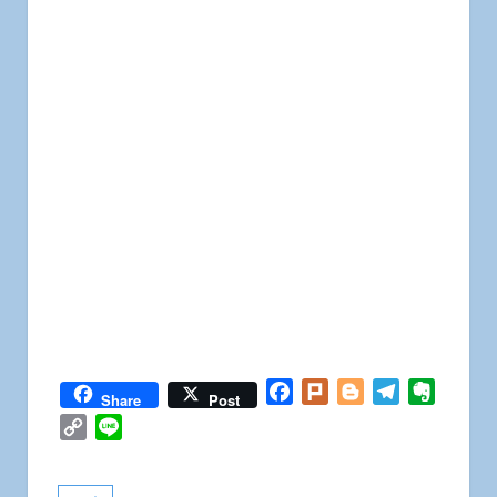
Facebook
Plurk
Blogger
Telegram
Everno
Share
Post
Copy
Line
Link