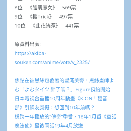
8位 《強襲魔女》 569票
9位 《櫻Trick》 497票
10位 《此花綺譚》 441票
原資料出處:
https://akiba-
souken.com/anime/vote/v_2325/
焦點在被黑絲包覆著的豐滿美臀，黑絲畫師よ
む「よむタイツ 胖了嗎？」Figure預約開始
日本電視台重播10周年動畫《K-ON！輕音
部》引網友感慨：想回到10年前嗎？
橫跨一年播放的”傳奇”季番，18年1月番《童話
魔法使》最後兩話19年4月放送