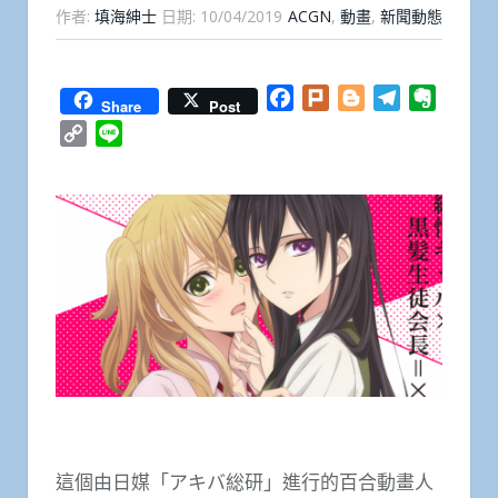
作者:
填海紳士
日期:
10/04/2019
ACGN
,
動畫
,
新聞動態
Facebook
Plurk
Blogger
Telegram
Everno
Share
Post
Copy
Line
Link
這個由日媒「アキバ総研」進行的百合動畫人