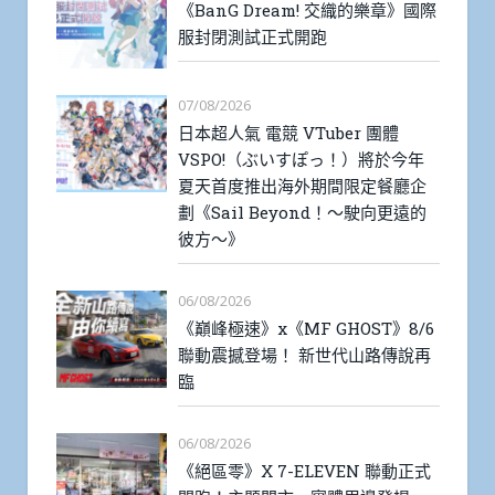
《BanG Dream! 交織的樂章》國際
服封閉測試正式開跑
07/08/2026
日本超人氣 電競 VTuber 團體
VSPO!（ぶいすぽっ！）將於今年
夏天首度推出海外期間限定餐廳企
劃《Sail Beyond！～駛向更遠的
彼方～》
06/08/2026
《巔峰極速》x《MF GHOST》8/6
聯動震撼登場！ 新世代山路傳說再
臨
06/08/2026
《絕區零》X 7-ELEVEN 聯動正式