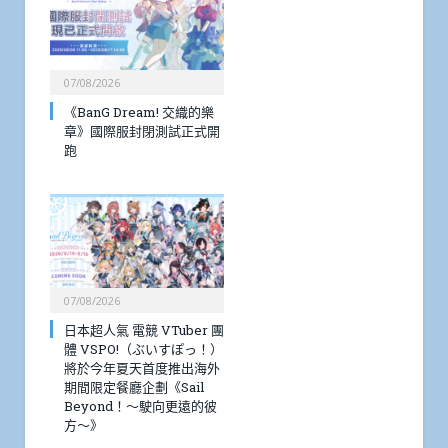
07/08/2026
《BanG Dream! 交織的樂
章》國際服封閉測試正式開
跑
07/08/2026
日本超人氣 電競 VTuber 團
體 VSPO!（ぶいすぽっ！）
將於今年夏天首度推出海外
期間限定餐廳企劃《Sail
Beyond！～駛向更遠的彼
方～》