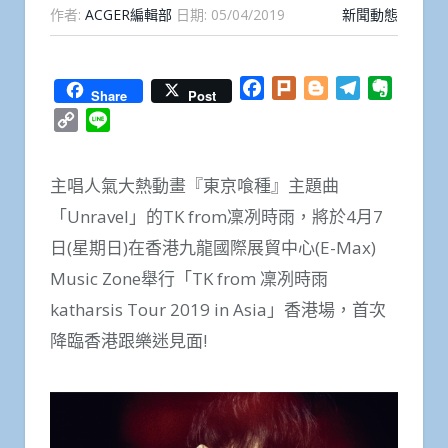
作者:
ACGER編輯部
日期:
05/04/2019
新聞動態
Facebook
Plurk
Blogger
Telegram
Everno
Share
Post
Copy
Line
Link
主唱人氣大熱動畫『東京喰種』主題曲
「Unravel」的TK from凜冽時雨，將於4月7
日(星期日)在香港九龍國際展貿中心(E-Max)
Music Zone舉行「TK from 凜冽時雨
katharsis Tour 2019 in Asia」香港場，首次
降臨香港跟樂迷見面!