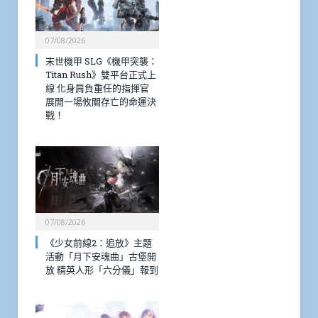
07/08/2026
末世機甲 SLG《機甲突襲：
Titan Rush》雙平台正式上
線 化身肩負重任的指揮官
展開一場攸關存亡的命運決
戰！
07/08/2026
《少女前線2：追放》主題
活動「月下安魂曲」古堡開
放 精英人形「六分儀」報到