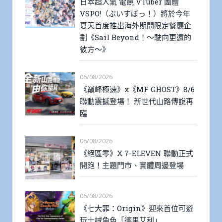
日本超人氣 電競 VTuber 團體
VSPO!（ぶいすぽっ！）將於今年
夏天首度推出海外期間限定餐廳企
劃《Sail Beyond！～駛向更遠的
彼方～》
06/08/2026
《巔峰極速》x《MF GHOST》8/6
聯動震撼登場！ 新世代山路傳說再
臨
06/08/2026
《絕區零》X 7-ELEVEN 聯動正式
開跑！主題門市、實體周邊登場
06/08/2026
《七大罪：Origin》迎來首位可遊
玩十誡角色「德里艾利」