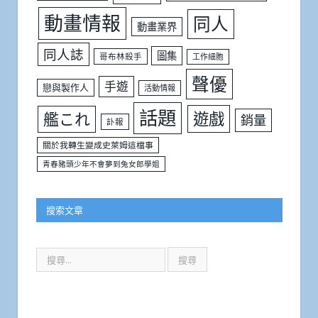
動畫情報
同人
動畫業界
同人誌
圖集
哥布林殺手
工作細胞
聲優
手遊
戀與製作人
活動情報
話題
遊戲
艦これ
銷量
訃報
關於我轉生變成史萊姆這檔事
青春豬頭少年不會夢到兔女郎學姐
搜索文章