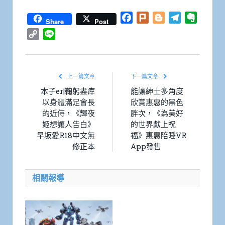
Facebook
Plurk
Blogger
Telegram
Everno
Share
Post
Copy
Line
Link
上一篇文章
下一篇文章
本子er|鞠躬盡瘁
能讓紳士多角度
以身體滿足會長
欣賞惠惠的黑色
的近侍，《輝夜
胖次，《為美好
姬想讓人告白》
的世界獻上祝
早坂愛R18中文無
福》惠惠陪睡VR
修正本
App發售
相關報導