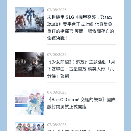
07/08/2026
末世機甲 SLG《機甲突襲：Titan
Rush》雙平台正式上線 化身肩負
重任的指揮官 展開一場攸關存亡的
命運決戰！
07/08/2026
《少女前線2：追放》主題活動「月
下安魂曲」古堡開放 精英人形「六
分儀」報到
07/08/2026
《BanG Dream! 交織的樂章》國際
服封閉測試正式開跑
07/08/2026