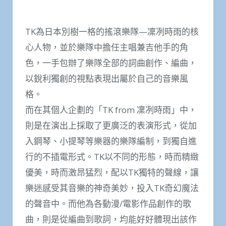
TK為日本別樹一格的搖滾樂隊—凜冽時雨的核
心人物，並於樂隊中擔任主唱兼吉他手的角
色，一手包辦了樂隊全部的詞曲創作、編曲，
以銳利獨創的視點表現出屬於自己的音樂風
格。
而在其個人企劃的「TK from 凜冽時雨」中，
則是在演出上採取了更廣泛的表演形式，從加
入鋼琴、小提琴等樂器的樂隊編制，到獨自進
行的不插電形式。TK以不同的形態，時而精緻
優美，時而激昂猛烈，配以TK獨特的聲線，讓
樂迷感受其音樂的神奇美妙，投入TK奇幻魔法
的聲音中。而他為各動漫/電影作品創作的歌
曲，則是從編曲到歌詞，均能好好體現出該作