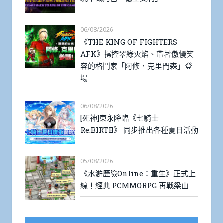
06/08/2026
《THE KING OF FIGHTERS
AFK》操控翠綠火焰、帶著傲慢笑
容的格鬥家「阿修．克里門森」登
場
06/08/2026
[死神]東永降臨《七騎士
Re:BIRTH》 同步推出各種夏日活動
05/08/2026
《水滸歷險Online：重生》正式上
線！經典 PCMMORPG 再戰梁山