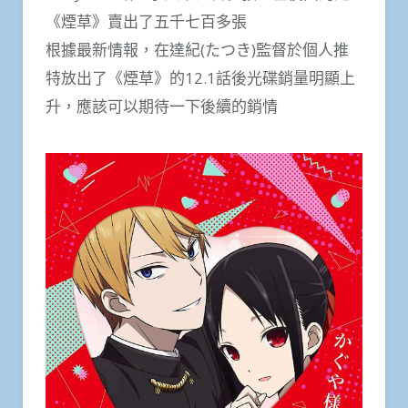
《煙草》賣出了五千七百多張
根據最新情報，在達紀(たつき)監督於個人推
特放出了《煙草》的12.1話後光碟銷量明顯上
升，應該可以期待一下後續的銷情