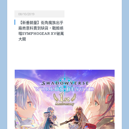
08/10/2019
【新番銷量】街角魔族出乎
廠商意料賣到缺貨，戰姬絕
唱SYMPHOGEAR XV破萬
大關