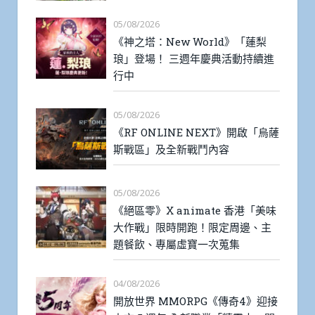
05/08/2026
《神之塔：New World》「蓮梨
琅」登場！ 三週年慶典活動持續進
行中
05/08/2026
《RF ONLINE NEXT》開啟「烏薩
斯戰區」及全新戰鬥內容
05/08/2026
《絕區零》X animate 香港「美味
大作戰」限時開跑！限定周邊、主
題餐飲、專屬虛寶一次蒐集
04/08/2026
開放世界 MMORPG《傳奇4》迎接