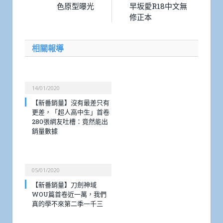
色原型曝光
早坂愛R18中文無
修正本
相關報導
14/01/2020
【新番銷量】沒有最差只有
更差，「超人高中生」首卷
280張網友吐槽：竟然能出
銷量數據
05/01/2020
【新番銷量】刀劍神域
WOU篇首卷近一萬，我們
真的學不來第二季一千三