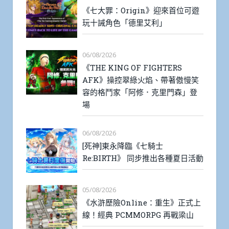
《七大罪：Origin》迎來首位可遊
玩十誡角色「德里艾利」
06/08/2026
《THE KING OF FIGHTERS
AFK》操控翠綠火焰、帶著傲慢笑
容的格鬥家「阿修．克里門森」登
場
06/08/2026
[死神]東永降臨《七騎士
Re:BIRTH》 同步推出各種夏日活動
05/08/2026
《水滸歷險Online：重生》正式上
線！經典 PCMMORPG 再戰梁山