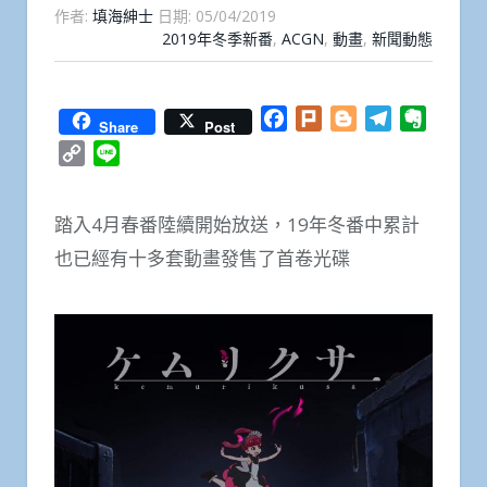
作者:
填海紳士
日期:
05/04/2019
2019年冬季新番
,
ACGN
,
動畫
,
新聞動態
Facebook
Plurk
Blogger
Telegram
Everno
Share
Post
Copy
Line
Link
踏入4月春番陸續開始放送，19年冬番中累計
也已經有十多套動畫發售了首卷光碟