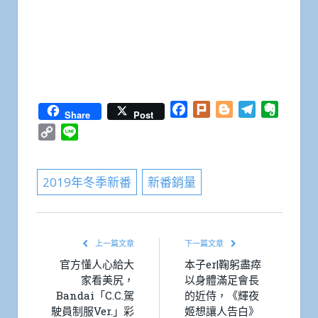
Facebook
Plurk
Blogger
Telegram
Everno
Share
Post
Copy
Line
Link
2019年冬季新番
新番銷量
上一篇文章
下一篇文章
官方懂人心給大
本子er|鞠躬盡瘁
家看美尻，
以身體滿足會長
Bandai「C.C.駕
的近侍，《輝夜
駛員制服Ver.」彩
姬想讓人告白》