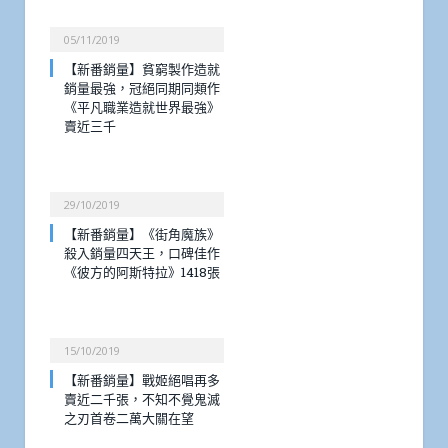
05/11/2019
【新番銷量】貧窮製作造就
銷量最強，冠絕同期同類作
《平凡職業造就世界最強》
賣近三千
29/10/2019
【新番銷量】《街角魔族》
殺入銷量四天王，口碑佳作
《彼方的阿斯特拉》1418張
15/10/2019
【新番銷量】戰姬絕唱再多
賣近二千張，不知不覺鬼滅
之刃首卷二萬大關在望