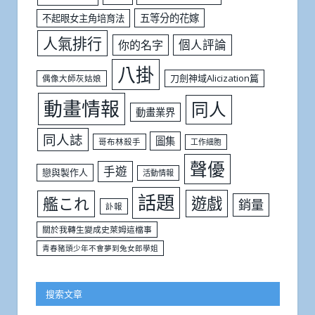
五等分的花嫁
不起眼女主角培育法
人氣排行
個人評論
你的名字
八掛
刀劍神域Alicization篇
偶像大師灰姑娘
動畫情報
同人
動畫業界
同人誌
圖集
哥布林殺手
工作細胞
聲優
手遊
戀與製作人
活動情報
話題
遊戲
艦これ
銷量
訃報
關於我轉生變成史萊姆這檔事
青春豬頭少年不會夢到兔女郎學姐
搜索文章