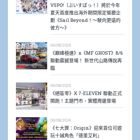
VSPO!（ぶいすぽっ！）將於今年
夏天首度推出海外期間限定餐廳企
劃《Sail Beyond！～駛向更遠的
彼方～》
06/08/2026
《巔峰極速》x《MF GHOST》8/6
聯動震撼登場！ 新世代山路傳說再
臨
06/08/2026
《絕區零》X 7-ELEVEN 聯動正式
開跑！主題門市、實體周邊登場
06/08/2026
《七大罪：Origin》迎來首位可遊
玩十誡角色「德里艾利」