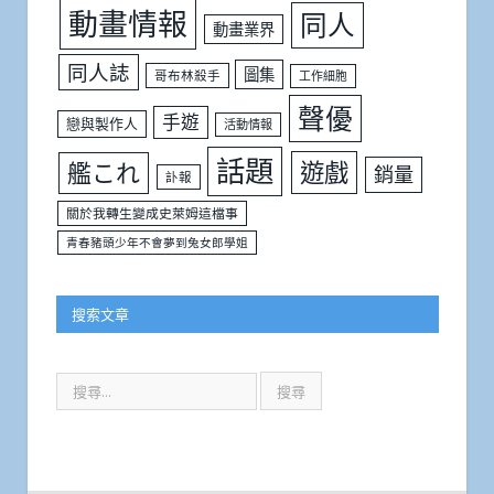
動畫情報
同人
動畫業界
同人誌
圖集
哥布林殺手
工作細胞
聲優
手遊
戀與製作人
活動情報
話題
遊戲
艦これ
銷量
訃報
關於我轉生變成史萊姆這檔事
青春豬頭少年不會夢到兔女郎學姐
搜索文章