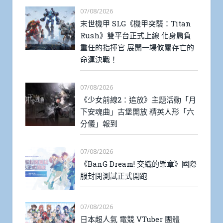
07/08/2026
末世機甲 SLG《機甲突襲：Titan
Rush》雙平台正式上線 化身肩負
重任的指揮官 展開一場攸關存亡的
命運決戰！
07/08/2026
《少女前線2：追放》主題活動「月
下安魂曲」古堡開放 精英人形「六
分儀」報到
07/08/2026
《BanG Dream! 交織的樂章》國際
服封閉測試正式開跑
07/08/2026
日本超人氣 電競 VTuber 團體