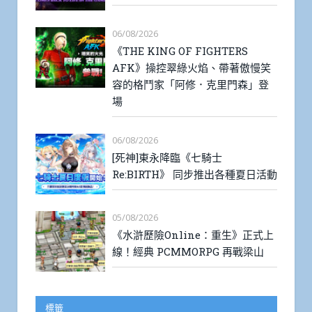
06/08/2026
《THE KING OF FIGHTERS
AFK》操控翠綠火焰、帶著傲慢笑
容的格鬥家「阿修．克里門森」登
場
06/08/2026
[死神]東永降臨《七騎士
Re:BIRTH》 同步推出各種夏日活動
05/08/2026
《水滸歷險Online：重生》正式上
線！經典 PCMMORPG 再戰梁山
標籤