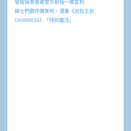
警致無辜者被警方射殺一案宣判
紳士們歡呼讚美吧，漫畫《出包王女
DARKNESS》「特別復活」