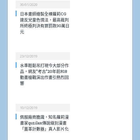
30/01/2020
日本畫師繪製全裸蘿莉CG
違反兒童色情法，最高裁判
所終極判決有罪罰款30萬日
元
23/12/2019
水準輕鬆吊打現今大部分作
品，網友”考古”20年前R18
動畫槍戰演出作畫引熱烈回
響
10/12/2019
佩服廠商膽識，知名蘿莉漫
畫家quzilax傳說級別漫畫
「蓋革計數器」真人影片化