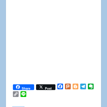
Facebook
Plurk
Blogger
Telegram
Everno
Share
Post
Copy
Line
Link