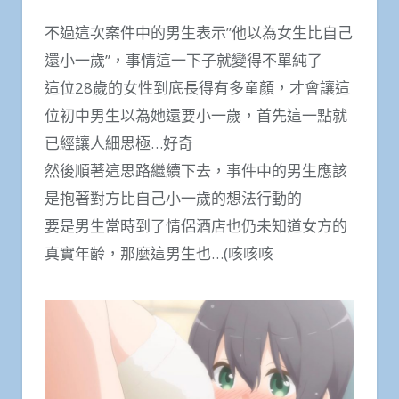
不過這次案件中的男生表示”他以為女生比自己
還小一歲”，事情這一下子就變得不單純了
這位28歲的女性到底長得有多童顏，才會讓這
位初中男生以為她還要小一歲，首先這一點就
已經讓人細思極…好奇
然後順著這思路繼續下去，事件中的男生應該
是抱著對方比自己小一歲的想法行動的
要是男生當時到了情侶酒店也仍未知道女方的
真實年齡，那麼這男生也…(咳咳咳