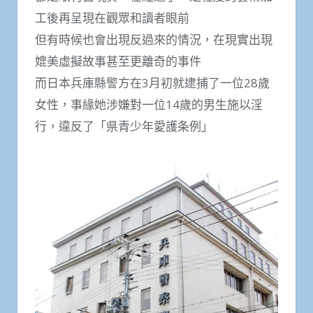
工後再呈現在觀眾和讀者眼前
但有時候也會出現反過來的情況，在現實出現
媲美虛擬故事甚至更離奇的事件
而日本兵庫縣警方在3月初就逮捕了一位28歲
女性，事緣她涉嫌對一位14歲的男生施以淫
行，違反了「県青少年愛護条例」