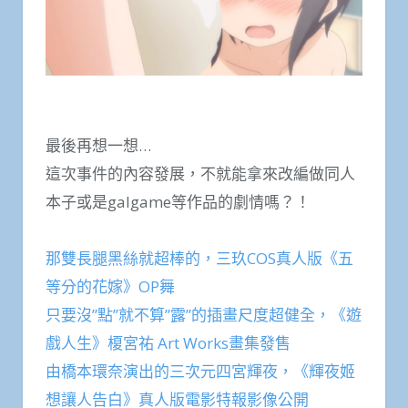
最後再想一想…
這次事件的內容發展，不就能拿來改編做同人
本子或是galgame等作品的劇情嗎？！
那雙長腿黑絲就超棒的，三玖COS真人版《五
等分的花嫁》OP舞
只要沒”點”就不算”露”的插畫尺度超健全，《遊
戲人生》榎宮祐 Art Works畫集發售
由橋本環奈演出的三次元四宮輝夜，《輝夜姬
想讓人告白》真人版電影特報影像公開