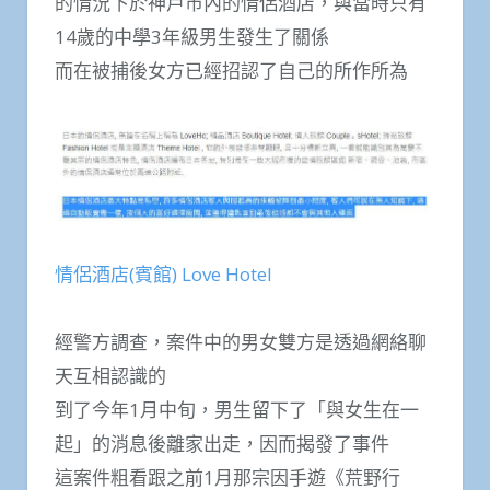
的情況下於神戶市內的情侶酒店，與當時只有
14歲的中學3年級男生發生了關係
而在被捕後女方已經招認了自己的所作所為
情侶酒店(賓館) Love Hotel
經警方調查，案件中的男女雙方是透過網絡聊
天互相認識的
到了今年1月中旬，男生留下了「與女生在一
起」的消息後離家出走，因而揭發了事件
這案件粗看跟之前1月那宗因手遊《荒野行