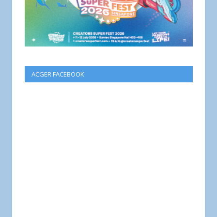
ACGER FACEBOOK