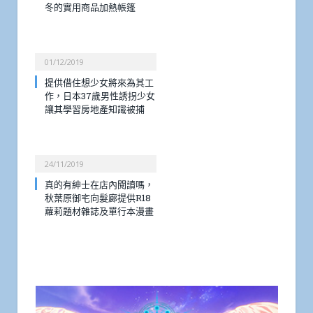
冬的實用商品加熱帳篷
01/12/2019
提供借住想少女將來為其工
作，日本37歲男性誘拐少女
讓其學習房地產知識被捕
24/11/2019
真的有紳士在店內閱讀嗎，
秋葉原御宅向髮廊提供R18
蘿莉題材雜誌及單行本漫畫