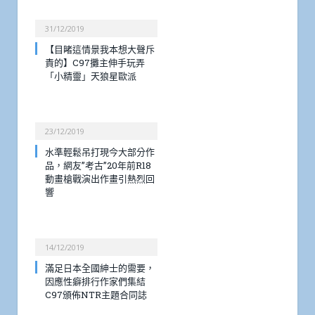
31/12/2019
【目睹這情景我本想大聲斥
責的】C97攤主伸手玩弄
「小精靈」天狼星歐派
23/12/2019
水準輕鬆吊打現今大部分作
品，網友”考古”20年前R18
動畫槍戰演出作畫引熱烈回
響
14/12/2019
滿足日本全國紳士的需要，
因應性癖排行作家們集結
C97頒佈NTR主題合同誌