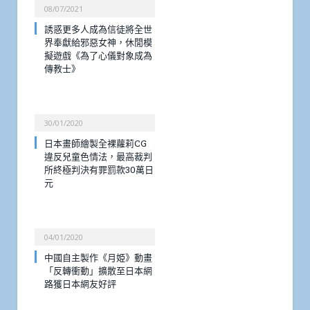
08/07/2021
誘惑更多人成為信徒將全世
界奉獻給邪惡女神，休閒模
擬遊戲《為了心儀對象成為
傳教士》
30/01/2020
日本畫師繪製全裸蘿莉CG
違反兒童色情法，最高裁判
所終極判決有罪罰款30萬日
元
04/01/2020
中國自主製作《月姫》動畫
「反轉衝動」擴散至日本網
路獲日本網友好評