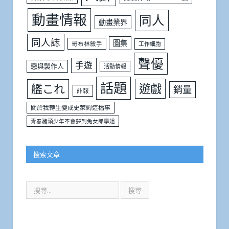
動畫情報
同人
動畫業界
同人誌
圖集
哥布林殺手
工作細胞
聲優
手遊
戀與製作人
活動情報
話題
遊戲
艦これ
銷量
訃報
關於我轉生變成史萊姆這檔事
青春豬頭少年不會夢到兔女郎學姐
搜索文章