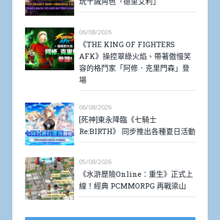
玩十誡角色「德里艾利」
06/08/2026
《THE KING OF FIGHTERS
AFK》操控翠綠火焰、帶著傲慢笑
容的格鬥家「阿修．克里門森」登
場
06/08/2026
[死神]東永降臨《七騎士
Re:BIRTH》 同步推出各種夏日活動
05/08/2026
《水滸歷險Online：重生》正式上
線！經典 PCMMORPG 再戰梁山