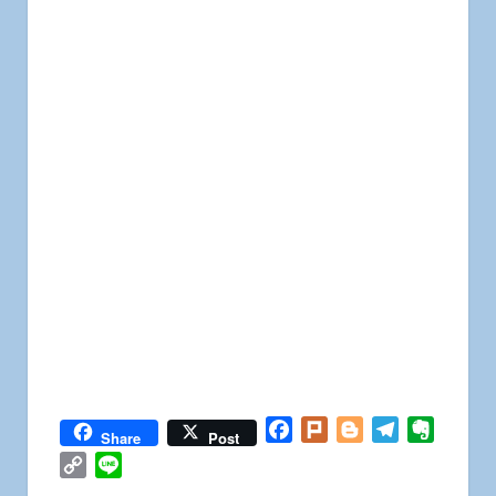
Facebook
Plurk
Blogger
Telegram
Everno
Share
Post
Copy
Line
Link