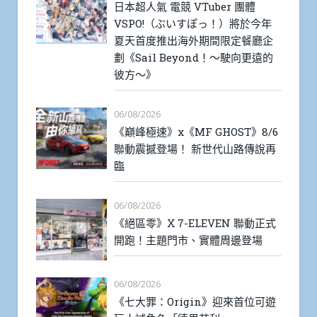
日本超人氣 電競 VTuber 團體
VSPO!（ぶいすぽっ！）將於今年
夏天首度推出海外期間限定餐廳企
劃《Sail Beyond！～駛向更遠的
彼方～》
06/08/2026
《巔峰極速》x《MF GHOST》8/6
聯動震撼登場！ 新世代山路傳說再
臨
06/08/2026
《絕區零》X 7-ELEVEN 聯動正式
開跑！主題門市、實體周邊登場
06/08/2026
《七大罪：Origin》迎來首位可遊