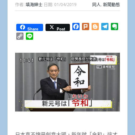
作者:
填海紳士
日期:
01/04/2019
同人
,
新聞動態
Facebook
Plurk
Blogger
Telegram
Everno
Share
Post
Copy
Line
Link
日本真不愧是創意大國，新年號「令和」這才