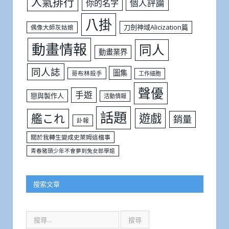
人氣排行
個人評論
你的名字
八掛
刀劍神域Alicization篇
偶像大師灰姑娘
動畫情報
同人
動畫業界
同人誌
圖集
哥布林殺手
工作細胞
聲優
手遊
戀與製作人
活動情報
話題
遊戲
艦これ
銷量
訃報
關於我轉生變成史萊姆這檔事
青春豬頭少年不會夢到兔女郎學姐
搜索文章