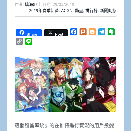
作者:
填海紳士
日期:
29/03/2019
2019年春季新番
,
ACGN
,
動畫
,
排行榜
,
新聞動態
Facebook
Plurk
Blogger
Telegram
Everno
Share
Post
Copy
Line
Link
這個殘留率統計的在推特進行實況的用戶數變