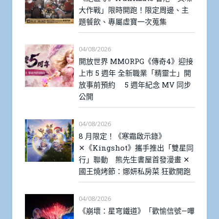
大作戰」限時開跑！限定周邊、主
題餐飲、專屬虛寶一次蒐集
04/08/2026
開放世界 MMORPG《傳奇4》迎接
上市 5 週年 全新職業「精靈士」開
放事前預約 5 週年紀念 MV 同步
公開
04/08/2026
8 月限定！《寒霜啟示錄》
✕《Kingshot》攜手推出「雙星同
行」聯動 熊先生書屋首發漫畫 ✕
國王燒烤節：娜妍私房菜 狂歡開跑
04/08/2026
《崩壞：星穹鐵道》「歡愉信號—嗶