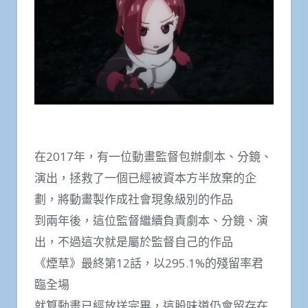
在2017年，有一位動畫監督包辦劇本、分鏡、
演出，拯救了一個已經被資本方半放棄的企
劃，將動畫製作成社會現象級別的作品
到兩年後，這位監督繼續負責劇本、分鏡、演
出，不過這次就是屬於監督自己的作品
《煙草》最終第12話，以295.1%的殘留率君
臨全場
就算動畫已經放送完畢，這股味道仍會留存在