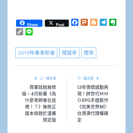
Facebook
Plurk
Blogger
Telegram
Everno
Share
Post
Copy
Line
Link
2019年春季新番
殘留率
煙草
上一篇文章
下一篇文章
買書就給無修
13年情懷感動再
版，4月新番《為
現！跨世代ＭＭ
什麼老師會在這
ＯRPG手遊鉅作
裡！？》無修正
《完美世界M》
版本收錄於漫畫
台港澳代理權確
限定版
定