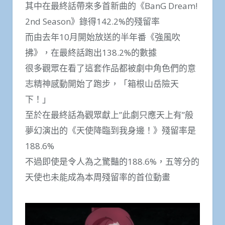
其中在最終話帶來多首新曲的《BanG Dream!
2nd Season》錄得142.2%的殘留率
而由去年10月開始放送的半年番《強風吹
拂》，在最終話跑出138.2%的數據
很多觀眾在看了這套作品都被劇中角色們的意
志精神感動開始了跑步，「箱根山岳險天
下！」
至於在最終話為觀眾獻上”此劇只應天上有”般
夢幻演出的《天使降臨到我身邊！》殘留率是
188.6%
不過即使是令人為之驚豔的188.6%，五等分的
天使也未能成為本周殘留率的首位動畫