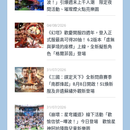
波！」引爆週末上千人潮 限定夜
間活動、璀璨煙火點亮樂園
04/08/2026
《幻塔》歡慶開服四週年，登入正
式服最高可得20抽！ 6.2版本「虛無
與夢境的座標」上線，全新擬態角
色「格爾菲茵」登場
31/07/2026
《三國：謀定天下》全新問鼎賽季
「南郡烽起」8月8日開啟！S1煥新
服及非遺蘇繡外觀新登場
31/07/2026
《崩壞：星穹鐵道》線下活動「歡
愉信號—嗶波！」今日登場 歡愉星
神阿哈降臨兒童新樂園