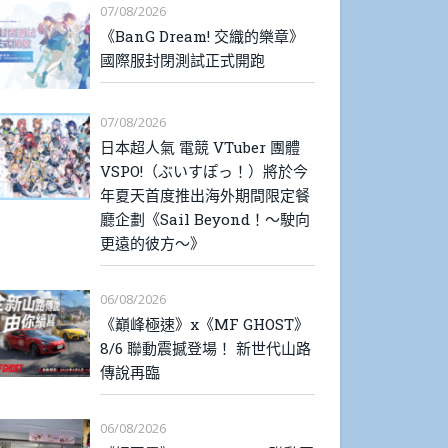
07/08/2026
《BanG Dream! 交織的樂章》
國際服封閉測試正式開跑
07/08/2026
日本超人氣 電競 VTuber 團體
VSPO!（ぶいすぽっ！）將於今
年夏天首度推出海外期間限定餐
廳企劃《Sail Beyond！～駛向
更遠的彼方～》
06/08/2026
《巔峰極速》x《MF GHOST》
8/6 聯動震撼登場！ 新世代山路
傳說再臨
06/08/2026