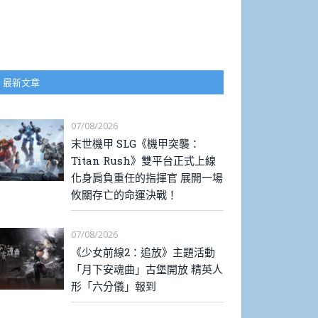
最新文章
07/08/2026
末世機甲 SLG《機甲突襲：
Titan Rush》雙平台正式上線
化身肩負重任的指揮官 展開一場
攸關存亡的命運決戰！
07/08/2026
《少女前線2：追放》主題活動
「月下安魂曲」古堡開放 精英人
形「六分儀」報到