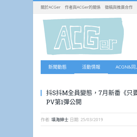
關於ACGer
作者與ACGer的關係
徵稿與推廣合作
新聞動態
活動情報
ACGN&同
抖S抖M全員變態，7月新番《只
PV第1彈公開
作者:
填海紳士
日期:
25/03/2019