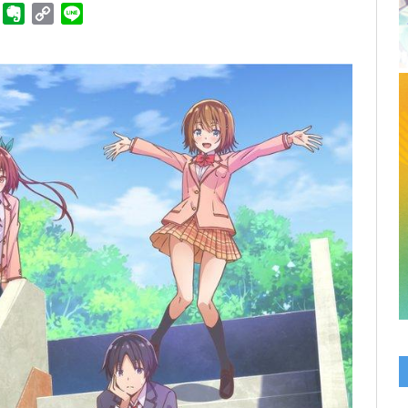
ger
Telegram
Evernote
Copy
Line
Link