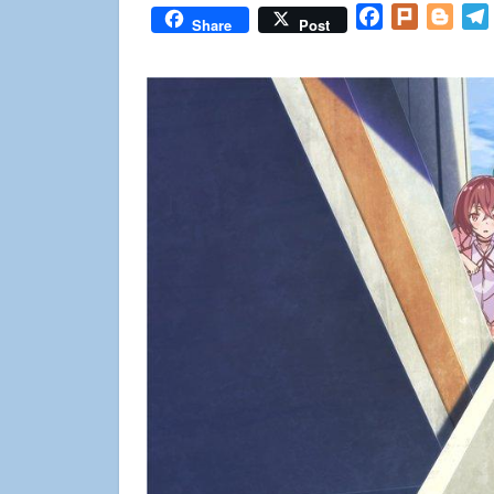
Facebook
Plurk
Blog
Share
Post