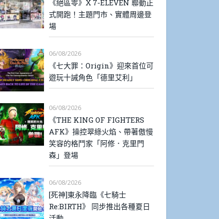
《絕區零》X 7-ELEVEN 聯動正
式開跑！主題門市、實體周邊登
場
06/08/2026
《七大罪：Origin》迎來首位可
遊玩十誡角色「德里艾利」
06/08/2026
《THE KING OF FIGHTERS
AFK》操控翠綠火焰、帶著傲慢
笑容的格鬥家「阿修．克里門
森」登場
06/08/2026
[死神]東永降臨《七騎士
Re:BIRTH》 同步推出各種夏日
活動