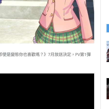
，即使是變態你也喜歡嗎？》7月放送決定，PV第1彈