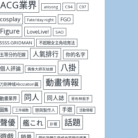
ACG業界
C94
C97
anisong
cosplay
FGO
Fate/stay night
Figure
LoveLive!
SAO
SSSS.GRIDMAN
不起眼女主角培育法
人氣排行
你的名字
五等分的花嫁
八掛
個人評論
偶像大師灰姑娘
動畫情報
刀劍神域Alicization篇
同人
同人誌
動畫業界
哥布林殺手
手遊
圖集
戀與製作人
工作細胞
活動情報
話題
聲優
艦これ
訃報
遊戲
銷量
關於我轉生變成史萊姆這檔事