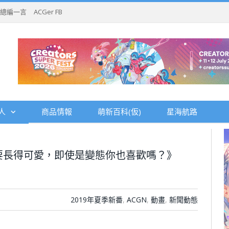
總編一言
ACGer FB
人
商品情報
萌新百科(仮)
星海航路
要長得可愛，即使是變態你也喜歡嗎？》
2019年夏季新番
,
ACGN
,
動畫
,
新聞動態