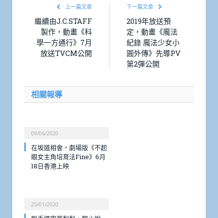
上一篇文章
下一篇文章
繼續由J.C.STAFF
2019年放送預
製作，動畫《科
定，動畫《魔法
學一方通行》7月
紀錄 魔法少女小
放送TVCM公開
圓外傳》先導PV
第2彈公開
相關報導
09/06/2020
在坂道相會，劇場版《不起
眼女主角培育法Fine》6月
18日香港上映
25/01/2020