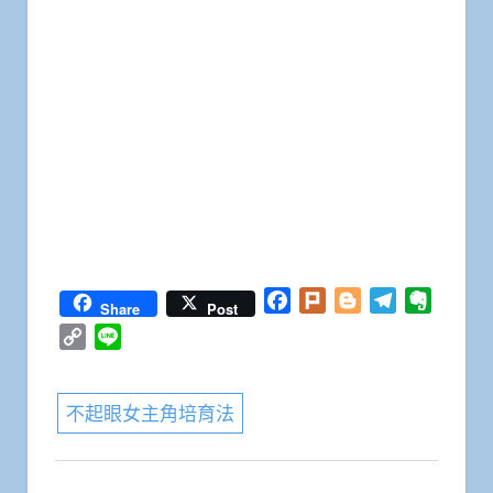
Facebook
Plurk
Blogger
Telegram
Everno
Share
Post
Copy
Line
Link
不起眼女主角培育法