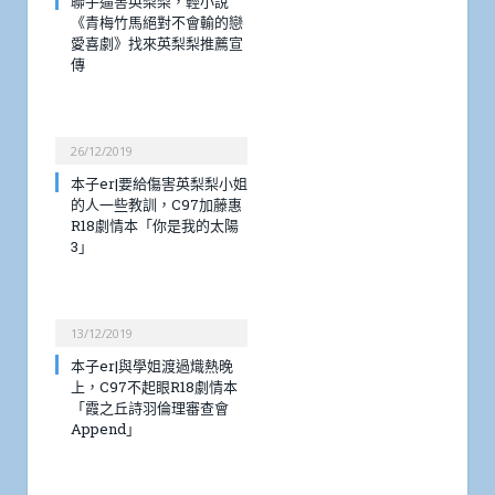
聯手逼害英梨梨，輕小說
《青梅竹馬絕對不會輸的戀
愛喜劇》找來英梨梨推薦宣
傳
26/12/2019
本子er|要給傷害英梨梨小姐
的人一些教訓，C97加藤惠
R18劇情本「你是我的太陽
3」
13/12/2019
本子er|與學姐渡過熾熱晚
上，C97不起眼R18劇情本
「霞之丘詩羽倫理審查會
Append」