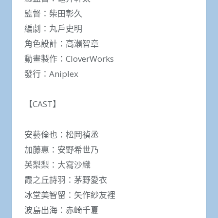
監督：柴田彰久
編劇：丸戶史明
角色設計：高瀨智章
動畫製作：CloverWorks
發行：Aniplex
【CAST】
安藝倫也：松岡禎丞
加藤惠：安野希世乃
英梨梨：大寫沙織
霞之丘詩羽：茅野愛衣
冰堂美智留：矢作紗友裡
波島出海：赤崎千夏