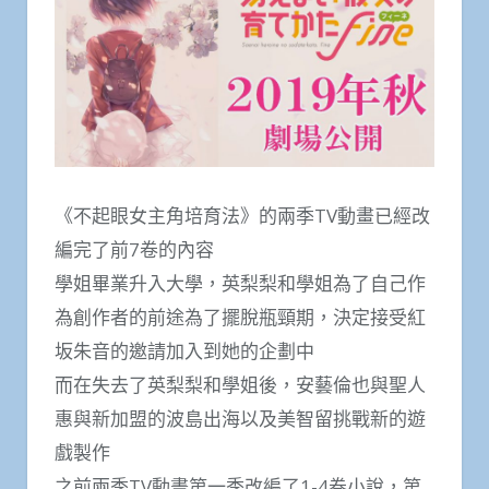
《不起眼女主角培育法》的兩季TV動畫已經改
編完了前7卷的內容
學姐畢業升入大學，英梨梨和學姐為了自己作
為創作者的前途為了擺脫瓶頸期，決定接受紅
坂朱音的邀請加入到她的企劃中
而在失去了英梨梨和學姐後，安藝倫也與聖人
惠與新加盟的波島出海以及美智留挑戰新的遊
戲製作
之前兩季TV動畫第一季改編了1-4卷小說，第