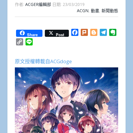
作者:
ACGER編輯部
日期:
23/03/2019
ACGN
,
動畫
,
新聞動態
Facebook
Plurk
Blogger
Telegram
Everno
Share
Post
Copy
Line
Link
原文授權轉載自ACGdoge