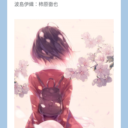
波島伊織：柿原徹也