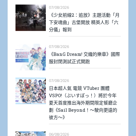
07/08/2026
《少女前線2：追放》主題活動「月
下安魂曲」古堡開放 精英人形「六
分儀」報到
07/08/2026
《BanG Dream! 交織的樂章》國際
服封閉測試正式開跑
07/08/2026
日本超人氣 電競 VTuber 團體
VSPO!（ぶいすぽっ！）將於今年
夏天首度推出海外期間限定餐廳企
劃《Sail Beyond！～駛向更遠的
彼方～》
06/08/2026