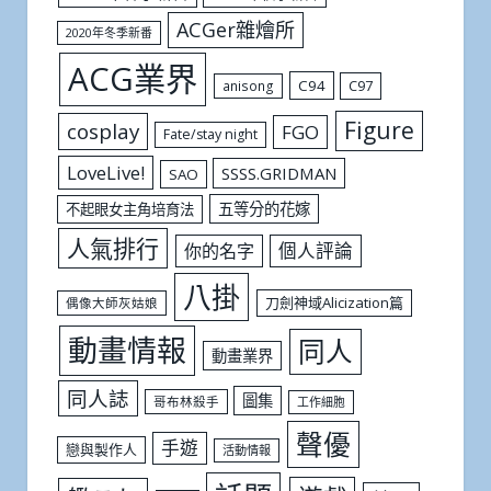
ACGer雜燴所
2020年冬季新番
ACG業界
C94
C97
anisong
Figure
cosplay
FGO
Fate/stay night
LoveLive!
SSSS.GRIDMAN
SAO
五等分的花嫁
不起眼女主角培育法
人氣排行
個人評論
你的名字
八掛
刀劍神域Alicization篇
偶像大師灰姑娘
動畫情報
同人
動畫業界
同人誌
圖集
哥布林殺手
工作細胞
聲優
手遊
戀與製作人
活動情報