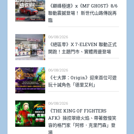
《巔峰極速》x《MF GHOST》8/6
聯動震撼登場！ 新世代山路傳說再
臨
06/08/2026
《絕區零》X 7-ELEVEN 聯動正式
開跑！主題門市、實體周邊登場
06/08/2026
《七大罪：Origin》迎來首位可遊
玩十誡角色「德里艾利」
06/08/2026
《THE KING OF FIGHTERS
AFK》操控翠綠火焰、帶著傲慢笑
容的格鬥家「阿修．克里門森」登
場