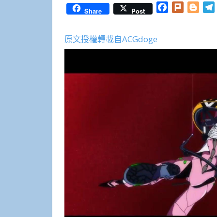
Facebook
Plurk
Blog
Share
Post
原文授權轉載自ACGdoge