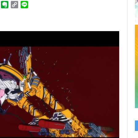
ger
Telegram
Evernote
Copy
Line
Link