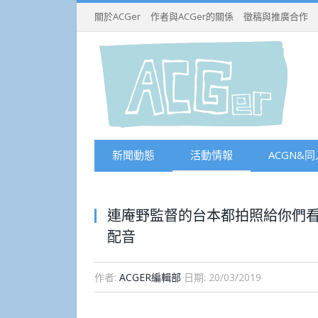
關於ACGer
作者與ACGer的關係
徵稿與推廣合作
新聞動態
活動情報
ACGN&同
連庵野監督的台本都拍照給你們看
配音
作者:
ACGER編輯部
日期:
20/03/2019