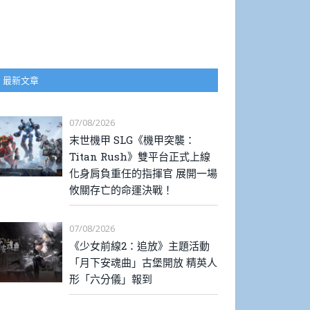
最新文章
07/08/2026
末世機甲 SLG《機甲突襲：
Titan Rush》雙平台正式上線
化身肩負重任的指揮官 展開一場
攸關存亡的命運決戰！
07/08/2026
《少女前線2：追放》主題活動
「月下安魂曲」古堡開放 精英人
形「六分儀」報到