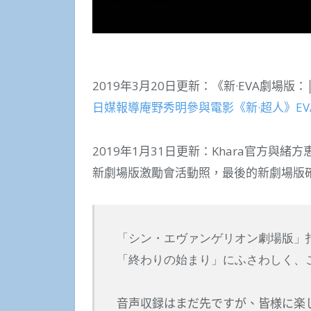
2019年3月20日更新：《新·EVA劇場版
日媒報導庵野秀明參與電影《新·超人》E
2019年1月31日更新：Khara官方與
新劇場版激勵會活動照，最後的新劇場版
「シン・エヴァンゲリオン劇場版」
「終わりの始まり」にふさわしく、
音声収録はまだ先ですが、皆様に楽