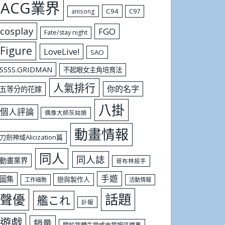
ACG業界
C94
C97
anisong
cosplay
FGO
Fate/stay night
Figure
LoveLive!
SAO
SSSS.GRIDMAN
不起眼女主角培育法
人氣排行
你的名字
五等分的花嫁
八掛
個人評論
偶像大師灰姑娘
動畫情報
刀劍神域Alicization篇
同人
同人誌
動畫業界
哥布林殺手
手遊
圖集
戀與製作人
工作細胞
活動情報
話題
聲優
艦これ
訃報
遊戲
銷量
關於我轉生變成史萊姆這檔事