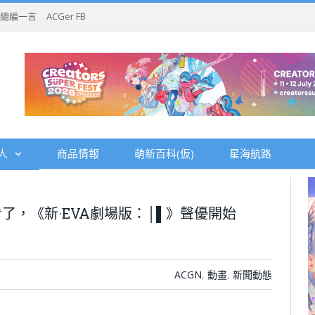
總編一言
ACGer FB
人
商品情報
萌新百科(仮)
星海航路
了，《新·EVA劇場版：│▌》聲優開始
ACGN
,
動畫
,
新聞動態