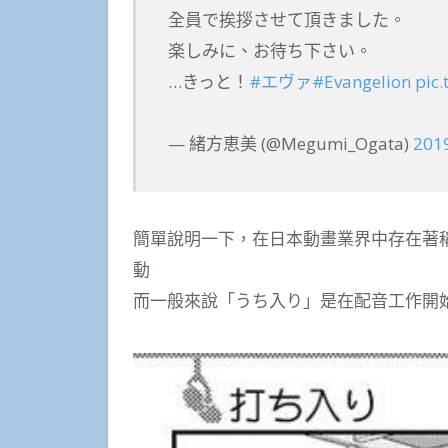
全員で挨拶させて頂きました。
楽しみに、お待ち下さい。
…きっと！
#エヴァ
#Evangelion
pic
— 緒方恵美 (@Megumi_Ogata)
20
簡單說明一下，在日本動畫業界中存在著
動
而一般來說「うち入り」是在配音工作開始