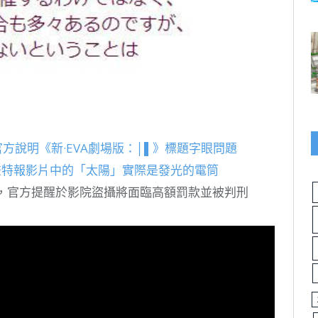
官方說明《新·EVA劇場版：│▌》標題字眼問題
動畫特報影片中的「太陽」實際是發光的電筒
公開，官方提醒於影院盜攝將面臨高額罰款並被判刑