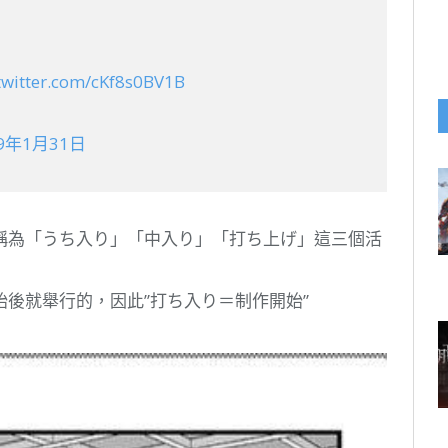
.twitter.com/cKf8s0BV1B
19年1月31日
稱為「うち入り」「中入り」「打ち上げ」這三個活
後就舉行的，因此”打ち入り＝制作開始”