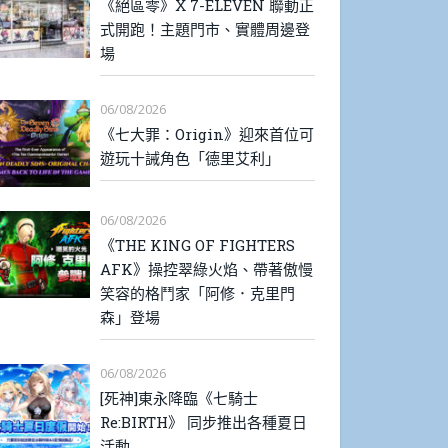
《絕區零》X 7-ELEVEN 聯動正
式開跑！主題門市、實體周邊登
場
06/08/2026
《七大罪：Origin》迎來首位可
遊玩十誡角色「德里艾利」
06/08/2026
《THE KING OF FIGHTERS
AFK》操控翠綠火焰、帶著傲慢
笑容的格鬥家「阿修．克里門
森」登場
06/08/2026
[死神]東永降臨《七騎士
Re:BIRTH》 同步推出各種夏日
活動