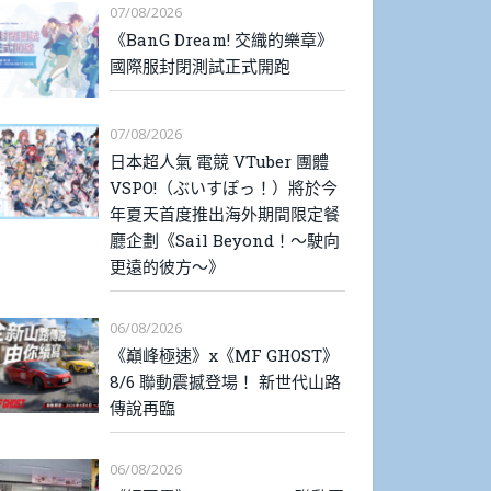
07/08/2026
《BanG Dream! 交織的樂章》
國際服封閉測試正式開跑
07/08/2026
日本超人氣 電競 VTuber 團體
VSPO!（ぶいすぽっ！）將於今
年夏天首度推出海外期間限定餐
廳企劃《Sail Beyond！～駛向
更遠的彼方～》
06/08/2026
《巔峰極速》x《MF GHOST》
8/6 聯動震撼登場！ 新世代山路
傳說再臨
06/08/2026