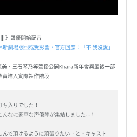
：│▌》聲優開始配音
VA新劇場版或受影響，官方回應：「不 我沒說」
緒方恵美、三石琴乃等聲優公開Khara新年會與最後一部
確實進入實際製作階段
打ち入りでした！
こんなに豪華な声優陣が集結しました…！
しんで頂けるように頑張りたい。と、キャスト