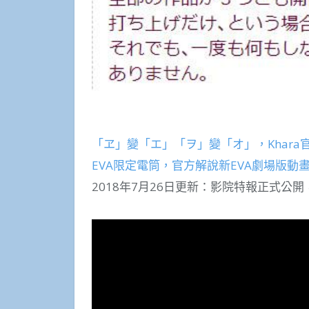
「ヱ」變「エ」「ヲ」變「オ」，Khara
EVA限定電筒，官方解說新EVA劇場版
2018年7月26日更新：影院特報正式