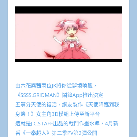
由六花與茜兩位JK將你從夢境喚醒，
《SSSS.GRIDMAN》鬧鐘App推出決定
五等分天使的復活，網友製作《天使降臨到我
身邊！》女主角3D模組上傳至新平台
這就是J.C.STAFF出品的戰鬥作畫水準，4月新
番《一拳超人》第二季PV第2彈公開