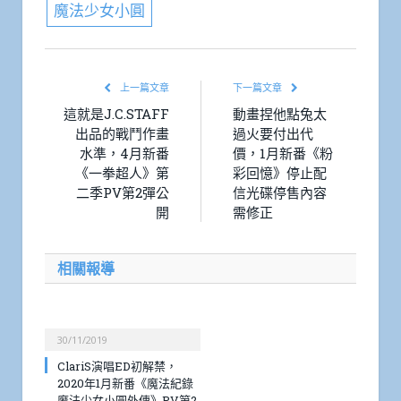
魔法少女小圓
上一篇文章
下一篇文章
這就是J.C.STAFF
動畫捏他點兔太
出品的戰鬥作畫
過火要付出代
水準，4月新番
價，1月新番《粉
《一拳超人》第
彩回憶》停止配
二季PV第2彈公
信光碟停售內容
開
需修正
相關報導
30/11/2019
ClariS演唱ED初解禁，
2020年1月新番《魔法紀錄
魔法少女小圓外傳》PV第2