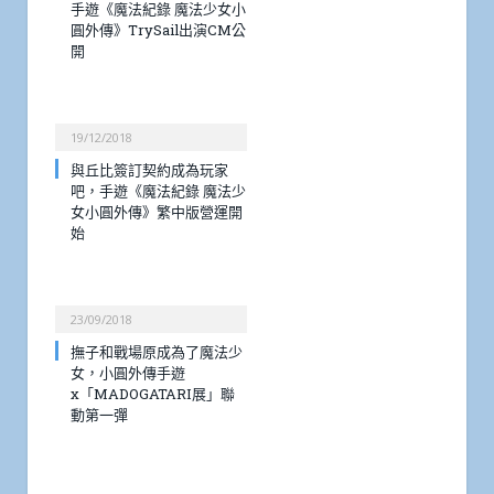
手遊《魔法紀錄 魔法少女小
圓外傳》TrySail出演CM公
開
19/12/2018
與丘比簽訂契約成為玩家
吧，手遊《魔法紀錄 魔法少
女小圓外傳》繁中版營運開
始
23/09/2018
撫子和戰場原成為了魔法少
女，小圓外傳手遊
x「MADOGATARI展」聯
動第一彈