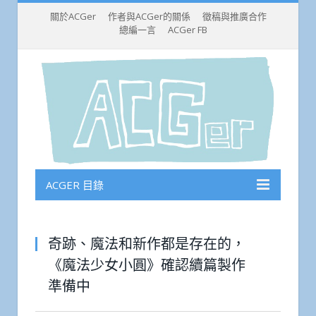
關於ACGer
作者與ACGer的關係
徵稿與推廣合作
總編一言
ACGer FB
ACGER 目錄
奇跡、魔法和新作都是存在的，
《魔法少女小圓》確認續篇製作
準備中