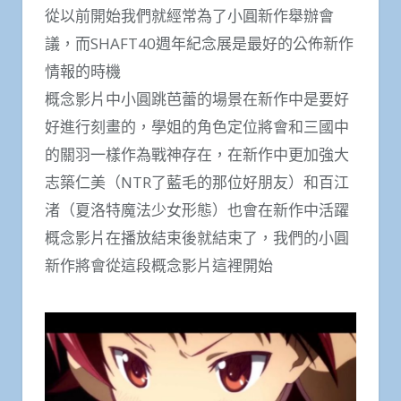
從以前開始我們就經常為了小圓新作舉辦會
議，而SHAFT40週年紀念展是最好的公佈新作
情報的時機
概念影片中小圓跳芭蕾的場景在新作中是要好
好進行刻畫的，學姐的角色定位將會和三國中
的關羽一樣作為戰神存在，在新作中更加強大
志築仁美（NTR了藍毛的那位好朋友）和百江
渚（夏洛特魔法少女形態）也會在新作中活躍
概念影片在播放結束後就結束了，我們的小圓
新作將會從這段概念影片這裡開始