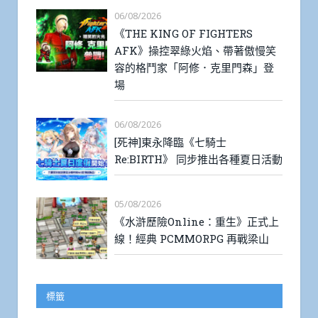
06/08/2026
《THE KING OF FIGHTERS
AFK》操控翠綠火焰、帶著傲慢笑
容的格鬥家「阿修．克里門森」登
場
06/08/2026
[死神]東永降臨《七騎士
Re:BIRTH》 同步推出各種夏日活動
05/08/2026
《水滸歷險Online：重生》正式上
線！經典 PCMMORPG 再戰梁山
標籤