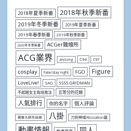
2018年秋季新番
2018年夏季新番
2019年冬季新番
2019年夏季新番
2019年春季新番
2019年秋季新番
ACGer雜燴所
2020年冬季新番
ACG業界
C94
C97
anisong
Figure
cosplay
FGO
Fate/stay night
LoveLive!
SSSS.GRIDMAN
SAO
五等分的花嫁
不起眼女主角培育法
人氣排行
個人評論
你的名字
八掛
刀劍神域Alicization篇
偶像大師灰姑娘
動畫情報
同人