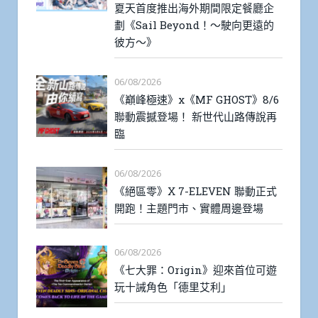
夏天首度推出海外期間限定餐廳企
劃《Sail Beyond！～駛向更遠的
彼方～》
06/08/2026
《巔峰極速》x《MF GHOST》8/6
聯動震撼登場！ 新世代山路傳說再
臨
06/08/2026
《絕區零》X 7-ELEVEN 聯動正式
開跑！主題門市、實體周邊登場
06/08/2026
《七大罪：Origin》迎來首位可遊
玩十誡角色「德里艾利」