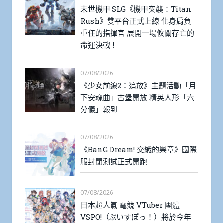
末世機甲 SLG《機甲突襲：Titan
Rush》雙平台正式上線 化身肩負
重任的指揮官 展開一場攸關存亡的
命運決戰！
07/08/2026
《少女前線2：追放》主題活動「月
下安魂曲」古堡開放 精英人形「六
分儀」報到
07/08/2026
《BanG Dream! 交織的樂章》國際
服封閉測試正式開跑
07/08/2026
日本超人氣 電競 VTuber 團體
VSPO!（ぶいすぽっ！）將於今年