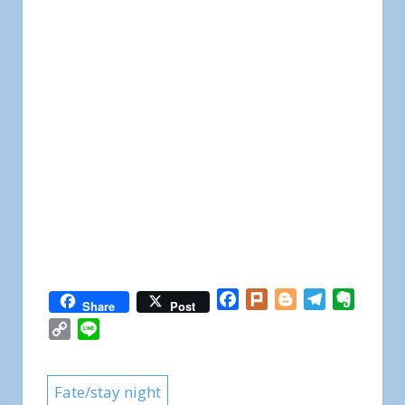
Facebook
Plurk
Blogger
Telegram
Everno
Share
Post
Copy
Line
Link
Fate/stay night