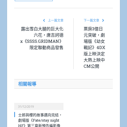
上一篇文章
下一篇文章
露出雪白大腿的巨大化
票房3億日
六花，唐吉訶德
元突破，劇
x《SSSS.GRIDMAN》
場版《幼女
限定聯動商品發售
戰記》4DX
版上映決定
大熱上映中
CM公開
相關報導
31/12/2019
士郎與櫻的故事邁向完結，
劇場版《Fate/stay night
HF》第三章新預告編影像