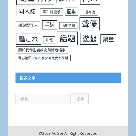
同人誌
圖集
哥布林殺手
工作細胞
聲優
手遊
戀與製作人
活動情報
話題
遊戲
艦これ
銷量
訃報
關於我轉生變成史萊姆這檔事
青春豬頭少年不會夢到兔女郎學姐
搜索文章
©2023 ACGer All Right Reserved