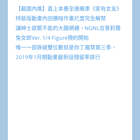
【截圖內進】直上本壘全速飆車《家有女友》
特裝版動畫內田嬌喘作畫尺度完全解禁
讓紳士欲罷不能的大腿網襪，NGNL吉普莉爾
兔女郎Ver. 1/4 Figure預約開始
唯一一部跌破雙位數就是你了魔禁第三季，
2019年1月期動畫最新話殘留率排行