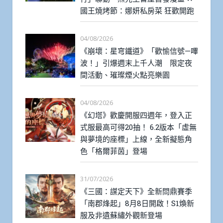
國王燒烤節：娜妍私房菜 狂歡開跑
04/08/2026
《崩壞：星穹鐵道》「歡愉信號—嗶
波！」引爆週末上千人潮 限定夜
間活動、璀璨煙火點亮樂園
04/08/2026
《幻塔》歡慶開服四週年，登入正
式服最高可得20抽！ 6.2版本「虛無
與夢境的座標」上線，全新擬態角
色「格爾菲茵」登場
31/07/2026
《三國：謀定天下》全新問鼎賽季
「南郡烽起」8月8日開啟！S1煥新
服及非遺蘇繡外觀新登場