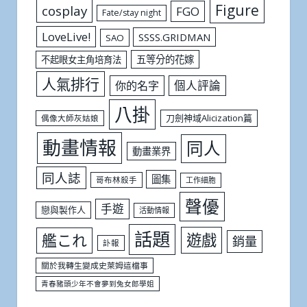
Figure
cosplay
FGO
Fate/stay night
LoveLive!
SSSS.GRIDMAN
SAO
五等分的花嫁
不起眼女主角培育法
人氣排行
個人評論
你的名字
八掛
刀劍神域Alicization篇
偶像大師灰姑娘
動畫情報
同人
動畫業界
同人誌
圖集
哥布林殺手
工作細胞
聲優
手遊
戀與製作人
活動情報
話題
遊戲
艦これ
銷量
訃報
關於我轉生變成史萊姆這檔事
青春豬頭少年不會夢到兔女郎學姐