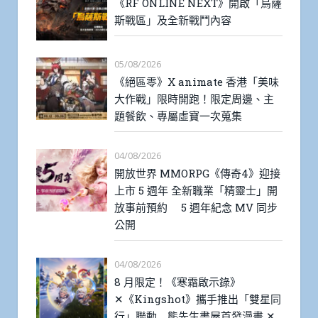
《RF ONLINE NEXT》開啟「烏薩
斯戰區」及全新戰鬥內容
05/08/2026
《絕區零》X animate 香港「美味
大作戰」限時開跑！限定周邊、主
題餐飲、專屬虛寶一次蒐集
04/08/2026
開放世界 MMORPG《傳奇4》迎接
上市 5 週年 全新職業「精靈士」開
放事前預約 5 週年紀念 MV 同步
公開
04/08/2026
8 月限定！《寒霜啟示錄》
✕《Kingshot》攜手推出「雙星同
行」聯動 熊先生書屋首發漫畫 ✕