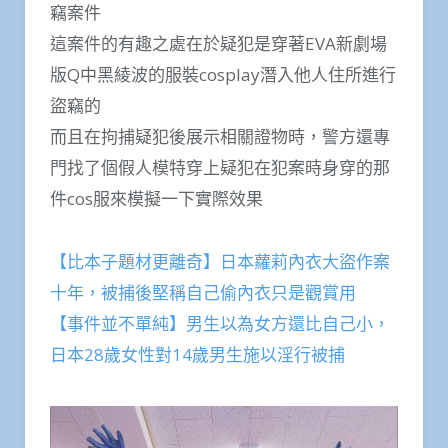
竊案件
這案件的有趣之處在於疑犯是穿著EVA新劇場
版Q中黑綾波的服裝cosplay潛入他人住所進行
盜竊的
而且在拘捕疑犯後展示相關證物時，警方還專
門找了個假人模特穿上疑犯在犯案時身穿的那
件cos服來模擬一下實際效果
【比本子題材更離奇】日本蘿莉內衣大盜作案
十年，被捕後堅稱自己偷內衣只是觀賞用
【事件並不單純】男生以為女方還比自己小，
日本28歲女性對14歲男生施以淫行被捕