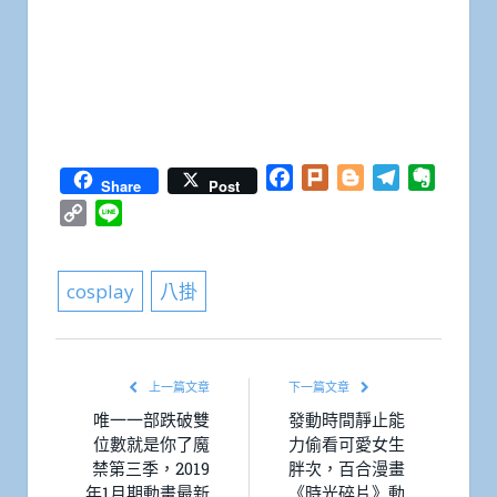
Facebook
Plurk
Blogger
Telegram
Everno
Share
Post
Copy
Line
Link
cosplay
八掛
上一篇文章
下一篇文章
唯一一部跌破雙
發動時間靜止能
位數就是你了魔
力偷看可愛女生
禁第三季，2019
胖次，百合漫畫
年1月期動畫最新
《時光碎片》動