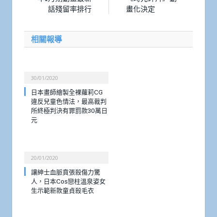
話殘留率排行
畫化決定
相關報導
30/01/2020
日本畫師繪製全裸蘿莉CG
違反兒童色情法，最高裁判
所終極判決有罪罰款30萬日
元
20/01/2020
讓紳士血脈賁張殺傷力驚
人，日本Cos戀柱溫泉姿女
生示範新款童貞殺毛衣