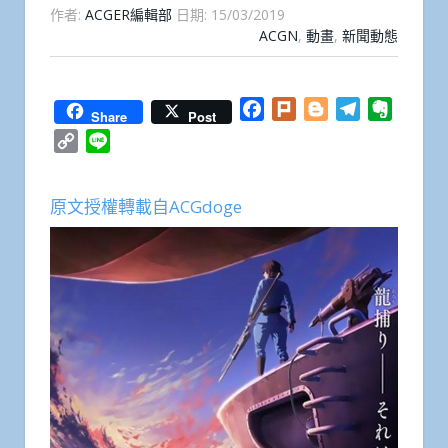
作者:
ACGER編輯部
日期:
15/03/2019
ACGN
,
動畫
,
新聞動態
Facebook
Plurk
Blogger
Telegram
Everno
Share
Post
Copy
Line
Link
原文授權轉載自ACGdoge