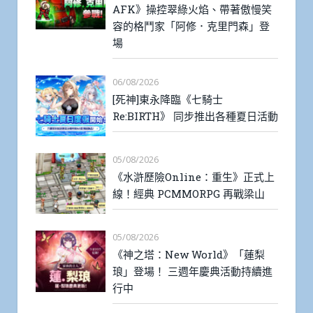
AFK》操控翠綠火焰、帶著傲慢笑
容的格鬥家「阿修．克里門森」登
場
06/08/2026
[死神]東永降臨《七騎士
Re:BIRTH》 同步推出各種夏日活動
05/08/2026
《水滸歷險Online：重生》正式上
線！經典 PCMMORPG 再戰梁山
05/08/2026
《神之塔：New World》「蓮梨
琅」登場！ 三週年慶典活動持續進
行中