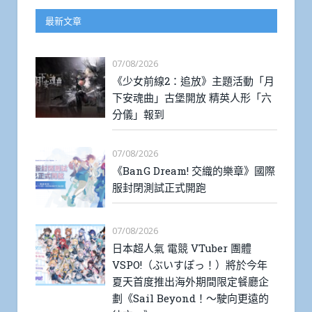
最新文章
07/08/2026
《少女前線2：追放》主題活動「月
下安魂曲」古堡開放 精英人形「六
分儀」報到
07/08/2026
《BanG Dream! 交織的樂章》國際
服封閉測試正式開跑
07/08/2026
日本超人氣 電競 VTuber 團體
VSPO!（ぶいすぽっ！）將於今年
夏天首度推出海外期間限定餐廳企
劃《Sail Beyond！～駛向更遠的