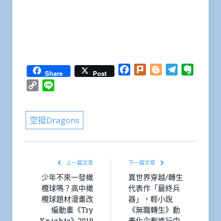
Facebook
Plurk
Blogger
Telegram
Everno
Share
Post
Copy
Line
Link
空挺Dragons
上一篇文章
下一篇文章
少年不來一發橄
異世界穿越/轉生
欖球嗎？高中橄
代表作「最終兵
欖球題材漫畫改
器」，輕小說
編動畫《Try
《無職轉生》動
Knights》2019
畫化企劃進行中