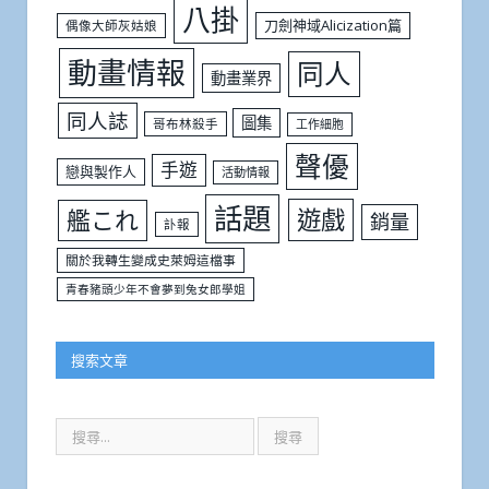
八掛
刀劍神域Alicization篇
偶像大師灰姑娘
動畫情報
同人
動畫業界
同人誌
圖集
哥布林殺手
工作細胞
聲優
手遊
戀與製作人
活動情報
話題
遊戲
艦これ
銷量
訃報
關於我轉生變成史萊姆這檔事
青春豬頭少年不會夢到兔女郎學姐
搜索文章