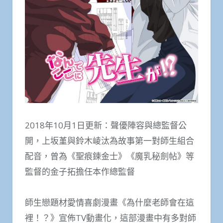
2018年10月1日更新：聲優陣容與總監督公
開，上坂堇與鈴木崚汰為故事第一對師生組合
配音，曾為《聖痕鍊金士》《魔乳秘劍帖》等
監督的金子拓擔任本作總監督
師生戀題材愛情喜劇漫畫《為什麼老師會在這
裡！？》宣佈TV動畫化，這部漫畫中有多對師