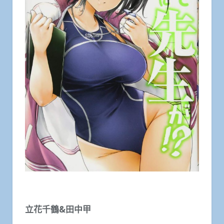
立花千鶴&田中甲