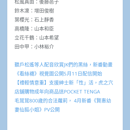
松風真由：後藤邑子
鈴木凜：增田俊樹
葉櫻光：石上靜香
高橋隆：山本和臣
立花千鶴：山本希望
田中甲：小林裕介
聽戶松遙等人配音欣賞JK們的黑絲，新番動畫
《看絲襪》視覺圖公開5月11日配信開始
【禮輕情意重】支援紳士新「性」活，虎之穴
店舖購物成年向商品送POCKET TENGA
毛茸茸800歲的合法蘿莉， 4月新番《賢惠幼
妻仙狐小姐》PV公開