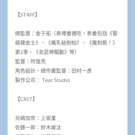
【STAFF】
總監督：金子拓（表裡番通吃，表番包括《聖
痕鍊金士》、《魔乳秘劍帖》、《魔劍姬！》
第2季、《女武神驅動》等）
監督：所俊克
角色設計、總作畫監督：田村一彥
製作公司： Tear Studio
【CAST】
兒嶋加奈：上坂堇
佐藤一郎：鈴木峻汰