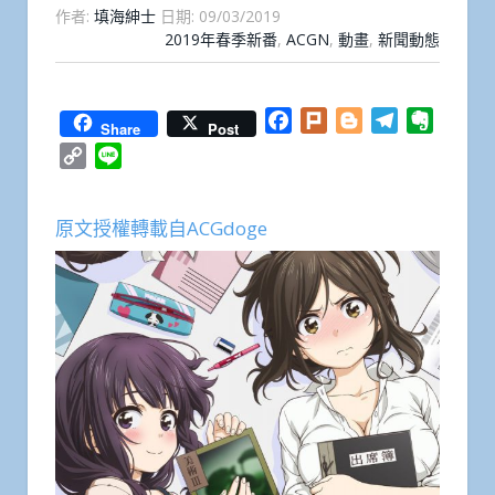
作者:
填海紳士
日期:
09/03/2019
2019年春季新番
,
ACGN
,
動畫
,
新聞動態
Facebook
Plurk
Blogger
Telegram
Everno
Share
Post
Copy
Line
Link
原文授權轉載自ACGdoge