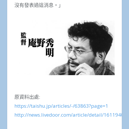
沒有發表過這消息。」
原資料出處:
https://taishu.jp/articles/-/63863?page=1
http://news.livedoor.com/article/detail/16119402/