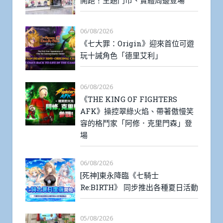
開跑！主題門市、實體周邊登場
06/08/2026
《七大罪：Origin》迎來首位可遊
玩十誡角色「德里艾利」
06/08/2026
《THE KING OF FIGHTERS
AFK》操控翠綠火焰、帶著傲慢笑
容的格鬥家「阿修．克里門森」登
場
06/08/2026
[死神]東永降臨《七騎士
Re:BIRTH》 同步推出各種夏日活動
05/08/2026