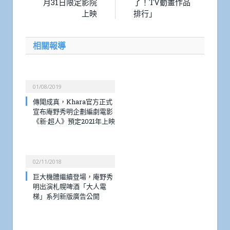
月31日限定影院
了！TV動畫作品
上映
排行」
相關報導
01/08/2019
傳聞成真，Khara官方正式
宣布庵野秀明企劃編劇電影
《新·超人》預定2021年上映
02/11/2018
巨大機體繼續登場，庵野秀
明出演札幌啤酒「大人電
梯」系列新版廣告公開