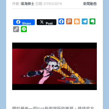
作者:
填海紳士
日期:
07/03/2019
新聞動態
Facebook
Plurk
Blogger
Telegram
Everno
Share
Post
Copy
Line
Link
關於最後一部EVA新劇場版的進展，透過官方