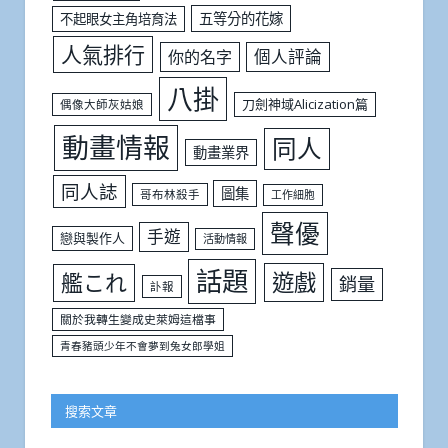
五等分的花嫁
不起眼女主角培育法
人氣排行
個人評論
你的名字
八掛
刀劍神域Alicization篇
偶像大師灰姑娘
動畫情報
同人
動畫業界
同人誌
圖集
哥布林殺手
工作細胞
聲優
手遊
戀與製作人
活動情報
話題
遊戲
艦これ
銷量
訃報
關於我轉生變成史萊姆這檔事
青春豬頭少年不會夢到兔女郎學姐
搜索文章