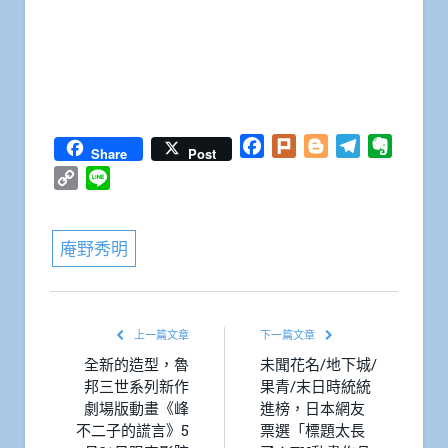
Facebook
Plurk
Blogger
Telegram
Everno
Share
Post
Copy
Line
Link
庵野秀明
上一篇文章
下一篇文章
全新的造型，魯
未聞花名/地下城/
邦三世系列新作
果青/末日時統統
劇場版動畫《峰
進榜，日本網友
不二子的謊言》5
票選「標題太長