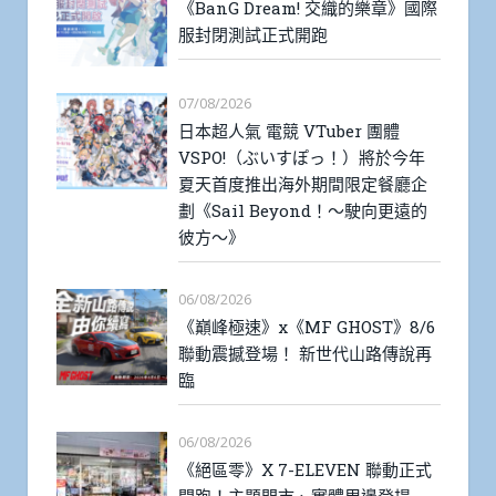
《BanG Dream! 交織的樂章》國際
服封閉測試正式開跑
07/08/2026
日本超人氣 電競 VTuber 團體
VSPO!（ぶいすぽっ！）將於今年
夏天首度推出海外期間限定餐廳企
劃《Sail Beyond！～駛向更遠的
彼方～》
06/08/2026
《巔峰極速》x《MF GHOST》8/6
聯動震撼登場！ 新世代山路傳說再
臨
06/08/2026
《絕區零》X 7-ELEVEN 聯動正式