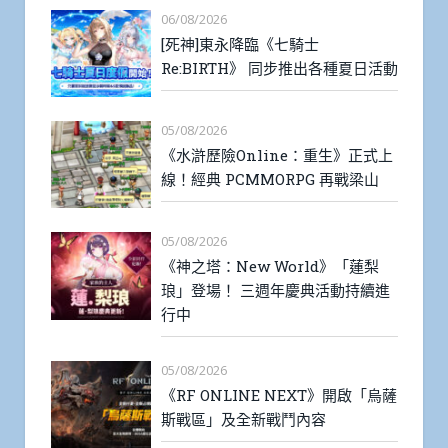
06/08/2026
[死神]東永降臨《七騎士
Re:BIRTH》 同步推出各種夏日活動
05/08/2026
《水滸歷險Online：重生》正式上
線！經典 PCMMORPG 再戰梁山
05/08/2026
《神之塔：New World》「蓮梨
琅」登場！ 三週年慶典活動持續進
行中
05/08/2026
《RF ONLINE NEXT》開啟「烏薩
斯戰區」及全新戰鬥內容