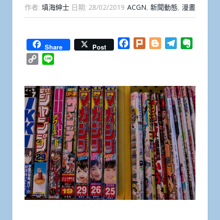
作者:
填海紳士
日期:
28/02/2019
ACGN
,
新聞動態
,
漫畫
Facebook
Plurk
Blogger
Telegram
Everno
Share
Post
Copy
Line
Link