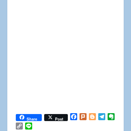
Facebook
Plurk
Blogger
Telegram
Everno
Share
Post
Copy
Line