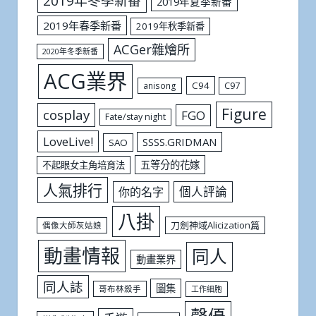
2019年冬季新番
2019年夏季新番
2019年春季新番
2019年秋季新番
ACGer雜燴所
2020年冬季新番
ACG業界
C94
C97
anisong
Figure
cosplay
FGO
Fate/stay night
LoveLive!
SSSS.GRIDMAN
SAO
五等分的花嫁
不起眼女主角培育法
人氣排行
個人評論
你的名字
八掛
刀劍神域Alicization篇
偶像大師灰姑娘
動畫情報
同人
動畫業界
同人誌
圖集
哥布林殺手
工作細胞