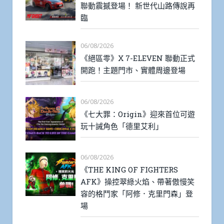
聯動震撼登場！ 新世代山路傳說再
臨
06/08/2026
《絕區零》X 7-ELEVEN 聯動正式
開跑！主題門市、實體周邊登場
06/08/2026
《七大罪：Origin》迎來首位可遊
玩十誡角色「德里艾利」
06/08/2026
《THE KING OF FIGHTERS
AFK》操控翠綠火焰、帶著傲慢笑
容的格鬥家「阿修．克里門森」登
場