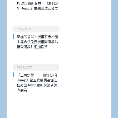
PIECE級新台柱，《周刊少
年 Jump》主編談雜誌發展
12/07/2018
積極的嘗試，漫畫家赤松健
主導合法免費漫畫閱讀網站
接受講談社追加投資
24/09/2017
「三周定律」，《週刊少年
Jump》第五代編輯長堀江
信彥談Jump腰斬與讀者調
查問卷