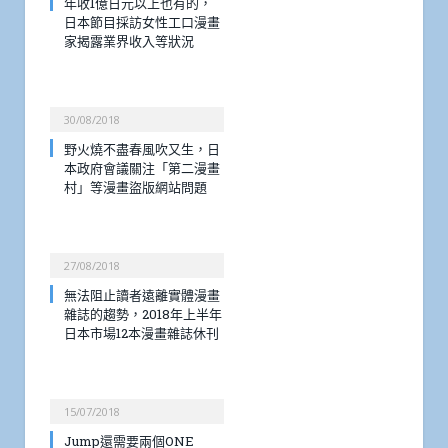
年收1億日元以上也有的，
日本節目採訪女性工口漫畫
家揭露業界收入等狀況
30/08/2018
野火燒不盡春風吹又生，日
本政府會議關注「第二漫畫
村」等漫畫盜版網站問題
27/08/2018
無法阻止讀者遠離實體漫畫
雜誌的趨勢，2018年上半年
日本市場12本漫畫雜誌休刊
15/07/2018
Jump還需要兩個ONE