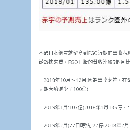
不過日本網友就留意到FGO近期的營收表
從數據來看，FGO日版的營收連續5個月
・2018年10月～12月:因為營收太差，
同期大約減少了100億)
・2019年1月:107億(2018年1月135億
・2019年2月(27日時點):77億(2018年