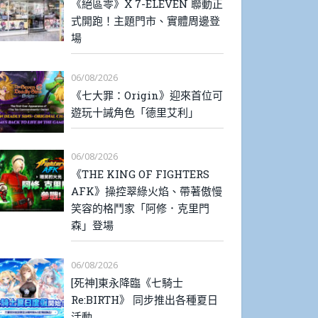
《絕區零》X 7-ELEVEN 聯動正
式開跑！主題門市、實體周邊登
場
06/08/2026
《七大罪：Origin》迎來首位可
遊玩十誡角色「德里艾利」
06/08/2026
《THE KING OF FIGHTERS
AFK》操控翠綠火焰、帶著傲慢
笑容的格鬥家「阿修．克里門
森」登場
06/08/2026
[死神]東永降臨《七騎士
Re:BIRTH》 同步推出各種夏日
活動