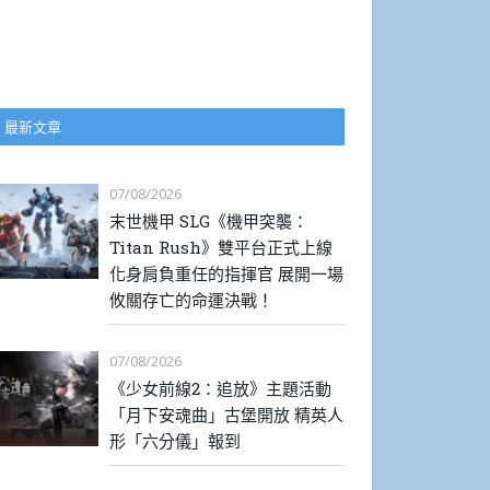
最新文章
07/08/2026
末世機甲 SLG《機甲突襲：
Titan Rush》雙平台正式上線
化身肩負重任的指揮官 展開一場
攸關存亡的命運決戰！
07/08/2026
《少女前線2：追放》主題活動
「月下安魂曲」古堡開放 精英人
形「六分儀」報到