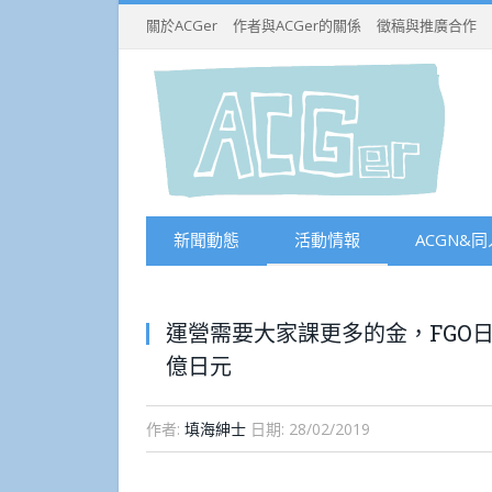
關於ACGer
作者與ACGer的關係
徵稿與推廣合作
新聞動態
活動情報
ACGN&同
運營需要大家課更多的金，FGO
億日元
作者:
填海紳士
日期:
28/02/2019