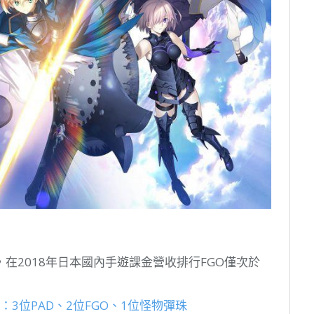
在2018年日本國內手遊課金營收排行FGO僅次於
：3位PAD、2位FGO、1位怪物彈珠