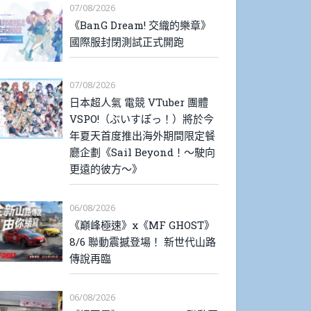
07/08/2026
《BanG Dream! 交織的樂章》
國際服封閉測試正式開跑
07/08/2026
日本超人氣 電競 VTuber 團體
VSPO!（ぶいすぽっ！）將於今
年夏天首度推出海外期間限定餐
廳企劃《Sail Beyond！～駛向
更遠的彼方～》
06/08/2026
《巔峰極速》x《MF GHOST》
8/6 聯動震撼登場！ 新世代山路
傳說再臨
06/08/2026