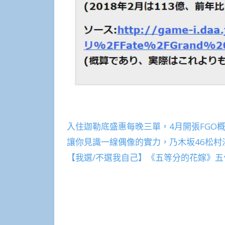
入住迦勒底盛惠每晚三單，4月開張FGO概念
讓你見識一線偶像的實力，乃木坂46松
【我選/不選我自己】《五等分的花嫁》