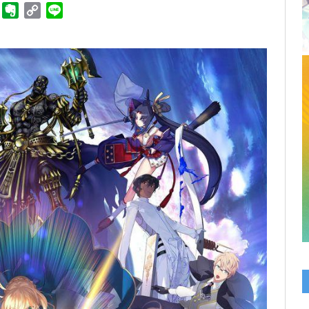
ger
Telegram
Evernote
Copy
Line
Link