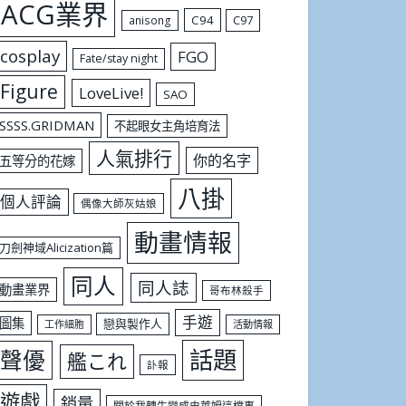
ACG業界
C94
C97
anisong
cosplay
FGO
Fate/stay night
Figure
LoveLive!
SAO
SSSS.GRIDMAN
不起眼女主角培育法
人氣排行
你的名字
五等分的花嫁
八掛
個人評論
偶像大師灰姑娘
動畫情報
刀劍神域Alicization篇
同人
同人誌
動畫業界
哥布林殺手
手遊
圖集
戀與製作人
工作細胞
活動情報
話題
聲優
艦これ
訃報
遊戲
銷量
關於我轉生變成史萊姆這檔事