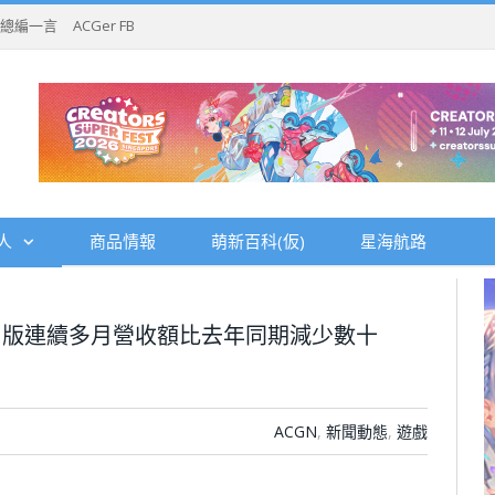
總編一言
ACGer FB
人
商品情報
萌新百科(仮)
星海航路
日版連續多月營收額比去年同期減少數十
ACGN
,
新聞動態
,
遊戲