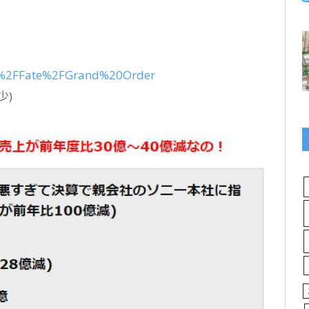
FFate%2FGrand%20Order
少)