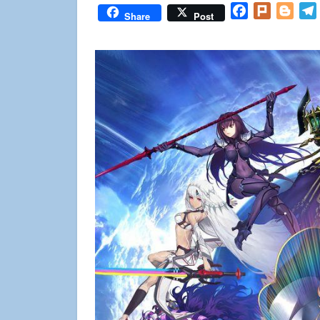
Facebook
Plurk
Blog
Share
Post