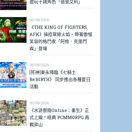
遊玩十誡角色「德里艾利」
06/08/2026
《THE KING OF FIGHTERS
AFK》操控翠綠火焰、帶著傲慢
笑容的格鬥家「阿修．克里門
森」登場
06/08/2026
[死神]東永降臨《七騎士
Re:BIRTH》 同步推出各種夏日
活動
05/08/2026
《水滸歷險Online：重生》正
式上線！經典 PCMMORPG 再
戰梁山