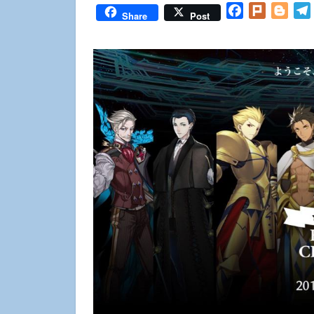
Facebook
Plurk
Blog
Share
Post