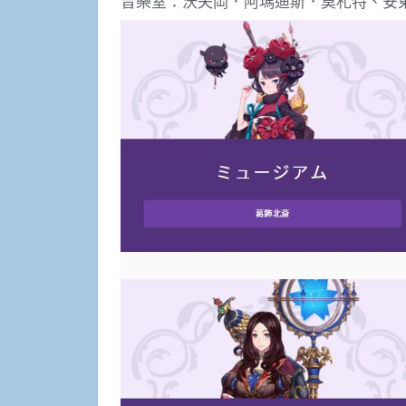
音樂室：沃夫岡．阿瑪迪斯．莫札特、安