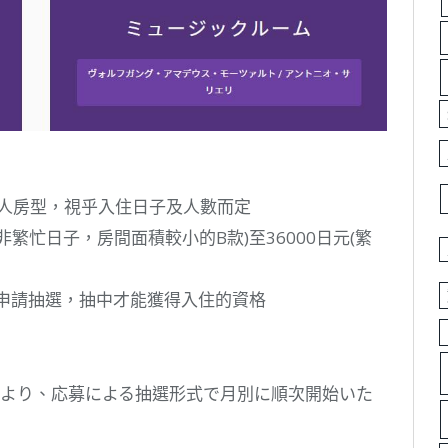
雙人房型，視乎入住日子及人數而定
非繁忙日子，房間面積較小的B款)至36000日元(繁
始進行申請抽選，抽中才能獲得入住的資格
P.M.より、応募による抽選形式で月別に順次開始いた