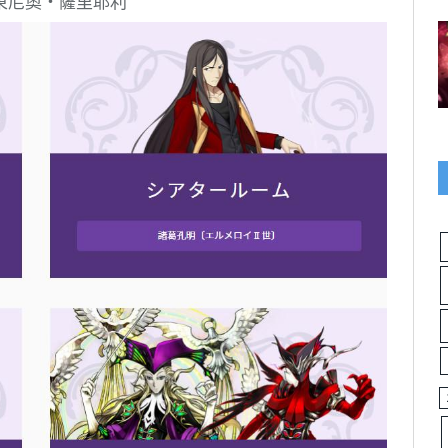
東尼奧・薩里耶利