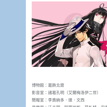
博物館：葛飾北齋
影音室：諸葛孔明（艾爾梅洛伊二世）
簡報室：李奧納多．達．文西