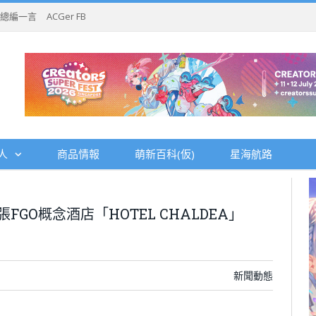
總編一言
ACGer FB
人
商品情報
萌新百科(仮)
星海航路
GO概念酒店「HOTEL CHALDEA」
新聞動態