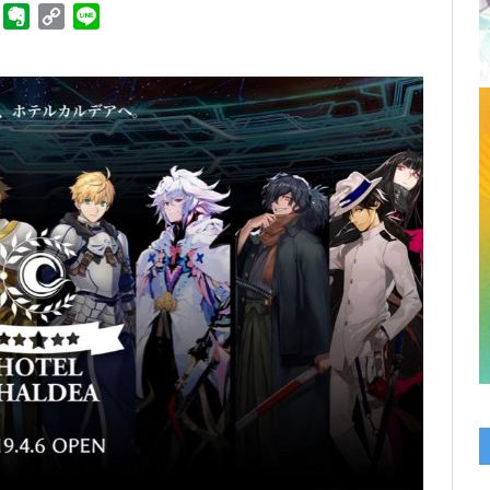
ger
Telegram
Evernote
Copy
Line
Link