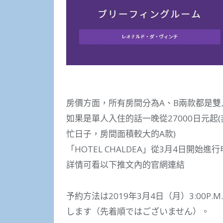
房價方面，所有房間分為A、B兩款都是
如果是單人入住的話一晚從27000日元起(
忙日子，房間面積較大的A款)
「HOTEL CHALDEA」從3月4日開
詳情可看以下推文內的官網連結
予約方法は2019年3月4日（月）3:00
します（先着順ではございません）。