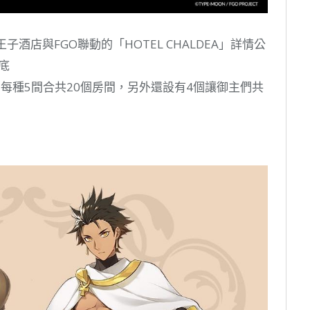
子酒店與FGO聯動的「HOTEL CHALDEA」詳情公
底
房間，每種5間合共20個房間，另外還設有4個讓御主們共