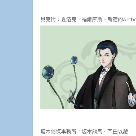
貝克街：夏洛克．福爾摩斯、新宿的Arche
坂本偵探事務所：坂本龍馬、岡田以藏