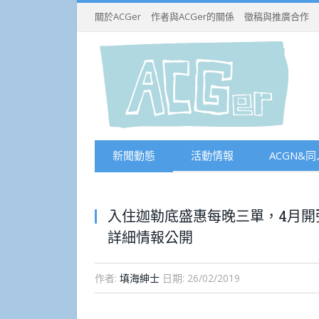
關於ACGer
作者與ACGer的關係
徵稿與推廣合作
新聞動態
活動情報
ACGN&同
入住迦勒底盛惠每晚三單，4月開張F
詳細情報公開
作者:
填海紳士
日期:
26/02/2019