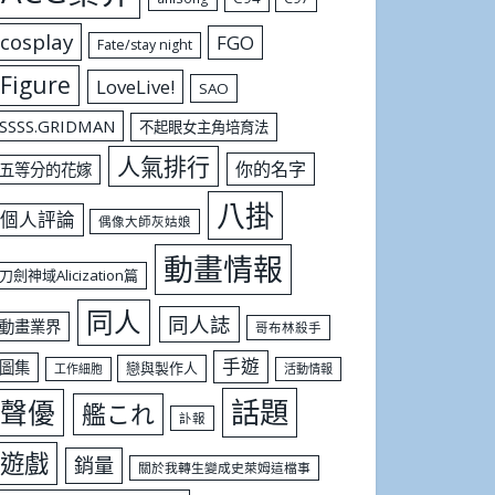
cosplay
FGO
Fate/stay night
Figure
LoveLive!
SAO
SSSS.GRIDMAN
不起眼女主角培育法
人氣排行
你的名字
五等分的花嫁
八掛
個人評論
偶像大師灰姑娘
動畫情報
刀劍神域Alicization篇
同人
同人誌
動畫業界
哥布林殺手
手遊
圖集
戀與製作人
工作細胞
活動情報
話題
聲優
艦これ
訃報
遊戲
銷量
關於我轉生變成史萊姆這檔事