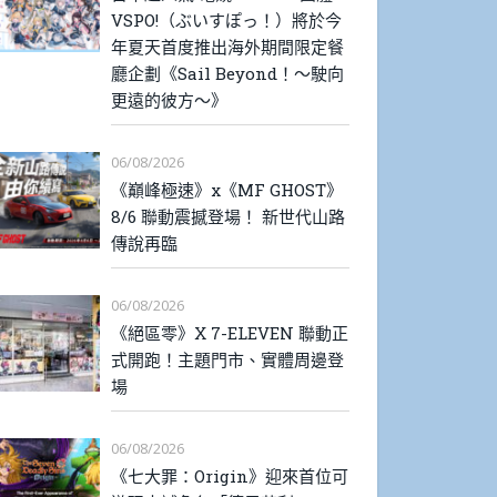
VSPO!（ぶいすぽっ！）將於今
年夏天首度推出海外期間限定餐
廳企劃《Sail Beyond！～駛向
更遠的彼方～》
06/08/2026
《巔峰極速》x《MF GHOST》
8/6 聯動震撼登場！ 新世代山路
傳說再臨
06/08/2026
《絕區零》X 7-ELEVEN 聯動正
式開跑！主題門市、實體周邊登
場
06/08/2026
《七大罪：Origin》迎來首位可