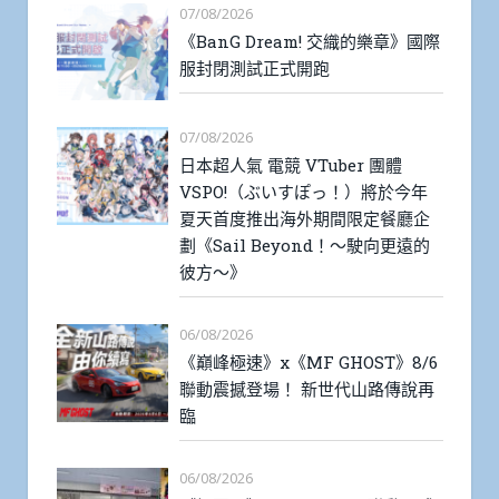
07/08/2026
《BanG Dream! 交織的樂章》國際
服封閉測試正式開跑
07/08/2026
日本超人氣 電競 VTuber 團體
VSPO!（ぶいすぽっ！）將於今年
夏天首度推出海外期間限定餐廳企
劃《Sail Beyond！～駛向更遠的
彼方～》
06/08/2026
《巔峰極速》x《MF GHOST》8/6
聯動震撼登場！ 新世代山路傳說再
臨
06/08/2026