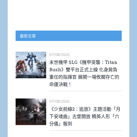
最新文章
07/08/2026
末世機甲 SLG《機甲突襲：Titan
Rush》雙平台正式上線 化身肩負
重任的指揮官 展開一場攸關存亡的
命運決戰！
07/08/2026
《少女前線2：追放》主題活動「月
下安魂曲」古堡開放 精英人形「六
分儀」報到