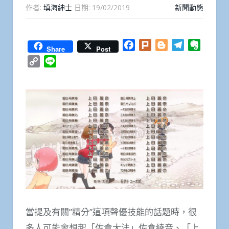
作者:
填海紳士
日期:
19/02/2019
新聞動態
Facebook
Plurk
Blogger
Telegram
Everno
Share
Post
Copy
Line
Link
當提及有關”精分”這項聲優技能的話題時，很
多人可能會想起「佐倉大法」佐倉綾音、「上