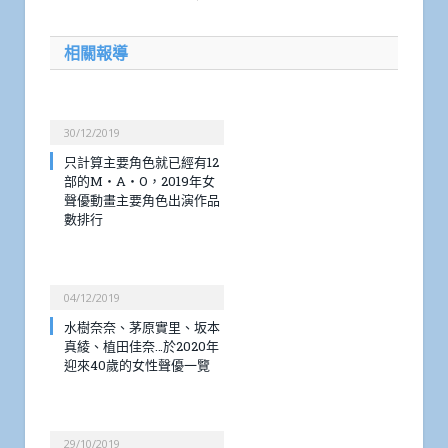
相關報導
30/12/2019
只計算主要角色就已經有12
部的M・A・O，2019年女
聲優動畫主要角色出演作品
數排行
04/12/2019
水樹奈奈、茅原實里、坂本
真綾、植田佳奈…於2020年
迎來40歲的女性聲優一覽
29/10/2019