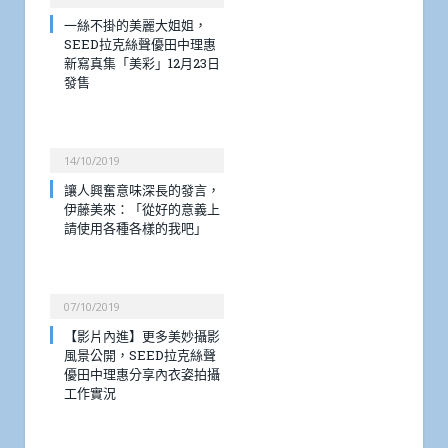
一絲不掛的美麗大姐姐，
SEED拉克絲聲優田中理惠
新寫真集「美彩」12月23日
發售
14/10/2019
讓人興奮意味深長的發言，
伊藤美來：「從好的意義上
請使用各種各樣的我吧」
07/10/2019
【影片內進】更多美妙攝影
風景公開，SEED拉克絲聲
優田中理惠分享內衣姿拍攝
工作實況