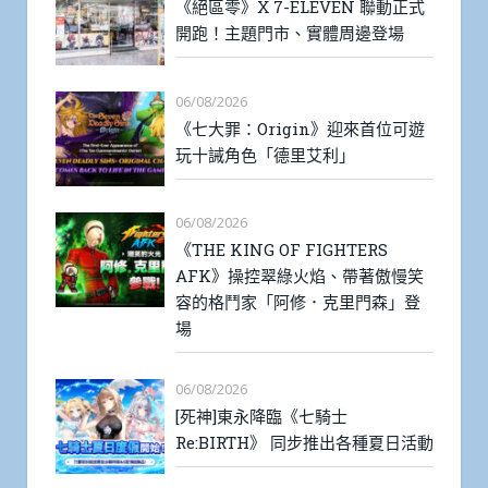
《絕區零》X 7-ELEVEN 聯動正式
開跑！主題門市、實體周邊登場
06/08/2026
《七大罪：Origin》迎來首位可遊
玩十誡角色「德里艾利」
06/08/2026
《THE KING OF FIGHTERS
AFK》操控翠綠火焰、帶著傲慢笑
容的格鬥家「阿修．克里門森」登
場
06/08/2026
[死神]東永降臨《七騎士
Re:BIRTH》 同步推出各種夏日活動