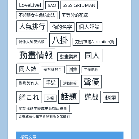
LoveLive!
SSSS.GRIDMAN
SAO
五等分的花嫁
不起眼女主角培育法
人氣排行
個人評論
你的名字
八掛
刀劍神域Alicization篇
偶像大師灰姑娘
動畫情報
同人
動畫業界
同人誌
圖集
哥布林殺手
工作細胞
聲優
手遊
戀與製作人
活動情報
話題
遊戲
艦これ
銷量
訃報
關於我轉生變成史萊姆這檔事
青春豬頭少年不會夢到兔女郎學姐
搜索文章