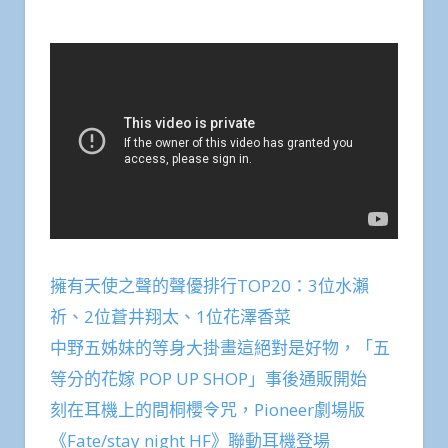
擁有天使之聲的聲優排行TOP20：3位水瀨
祈、2位蒼井翔太、1位花澤香菜
中野五姊妹的等身大掛畫這絕對是好物，「五
等分的花嫁 POP UP SHOP」事後通販開始
刻在耳機上的間桐櫻令咒，Pioneer劇場版
《Fate/stay night HF》聯動耳機登場