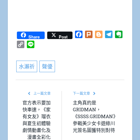
Facebook
Plurk
Blogger
Telegram
Everno
Share
Post
Copy
Line
Link
水瀨祈
聲優
上一篇文章
下一篇文章
官方表示要加
主角真的是
快車速，《家
GRIDMAN，
有女友》瑠衣
《SSSS.GRIDMAN》
與夏生初體驗
參戰美少女卡遊綠川
劇情動畫化及
光簽名圖獲特別對待
漫畫全彩化