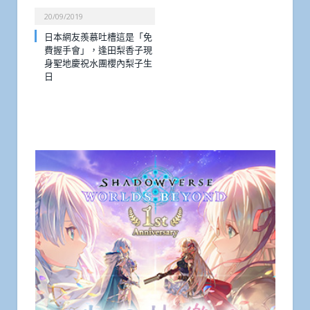
20/09/2019
日本網友羨慕吐槽這是「免
費握手會」，逢田梨香子現
身聖地慶祝水團櫻內梨子生
日