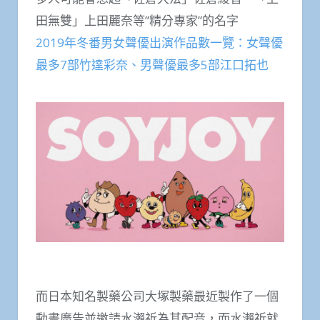
田無雙」上田麗奈等”精分專家”的名字
2019年冬番男女聲優出演作品數一覽：女聲優
最多7部竹達彩奈、男聲優最多5部江口拓也
而日本知名製藥公司大塚製藥最近製作了一個
動畫廣告並邀請水瀨祈為其配音，而水瀨祈就