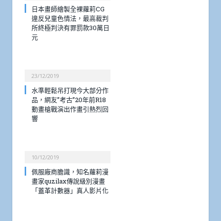
日本畫師繪製全裸蘿莉CG
違反兒童色情法，最高裁判
所終極判決有罪罰款30萬日
元
23/12/2019
水準輕鬆吊打現今大部分作
品，網友”考古”20年前R18
動畫槍戰演出作畫引熱烈回
響
10/12/2019
佩服廠商膽識，知名蘿莉漫
畫家quzilax傳說級別漫畫
「蓋革計數器」真人影片化