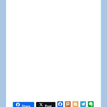
Facebook
Plurk
Blogger
Telegram
Everno
Share
Post