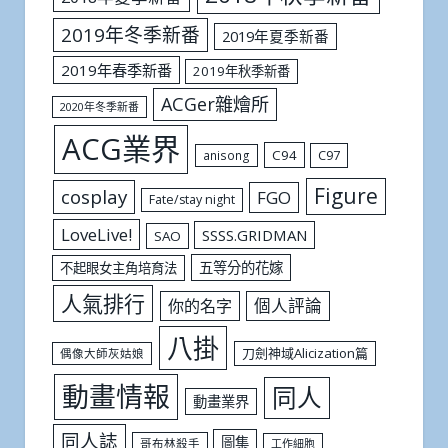
2019年冬季新番
2019年夏季新番
2019年春季新番
2019年秋季新番
ACGer雜燴所
2020年冬季新番
ACG業界
C94
C97
anisong
Figure
cosplay
FGO
Fate/stay night
LoveLive!
SSSS.GRIDMAN
SAO
五等分的花嫁
不起眼女主角培育法
人氣排行
個人評論
你的名字
八掛
刀劍神域Alicization篇
偶像大師灰姑娘
動畫情報
同人
動畫業界
同人誌
圖集
哥布林殺手
工作細胞