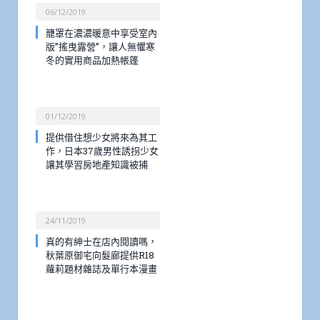
06/12/2019
籠罩在濃濃暖意中享受室內
版”搖曳露營”，讓人無懼寒
冬的實用商品加熱帳篷
01/12/2019
提供借住想少女將來為其工
作，日本37歲男性誘拐少女
讓其學習房地產知識被捕
24/11/2019
真的有紳士在店內閱讀嗎，
秋葉原御宅向髮廊提供R18
蘿莉題材雜誌及單行本漫畫