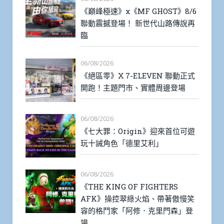
《巔峰極速》x《MF GHOST》8/6
聯動震撼登場！ 新世代山路傳說再
臨
06/08/2026
《絕區零》X 7-ELEVEN 聯動正式
開跑！主題門市、實體周邊登場
06/08/2026
《七大罪：Origin》迎來首位可遊
玩十誡角色「德里艾利」
06/08/2026
《THE KING OF FIGHTERS
AFK》操控翠綠火焰、帶著傲慢笑
容的格鬥家「阿修．克里門森」登
場