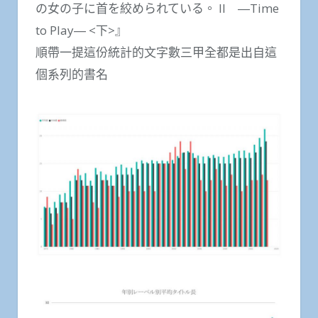
の女の子に首を絞められている。 II ―Time
to Play― <下>』
順帶一提這份統計的文字數三甲全都是出自這
個系列的書名