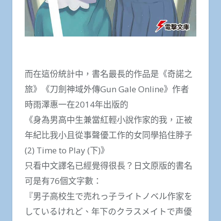
而在這份統計中，書名最長的作品是《奇諾之
旅》《刀劍神域外傳Gun Gale Online》作者
時雨澤惠一在2014年出版的
《身為男高中生兼當紅輕小說作家的我，正被
年紀比我小且從事聲優工作的女同學掐住脖子
(2) Time to Play (下)》
只看中文譯名已經覺得很長？日文原版的書名
可是有76個文字數：
『男子高校生で売れっ子ライトノベル作家を
しているけれど、年下のクラスメイトで声優