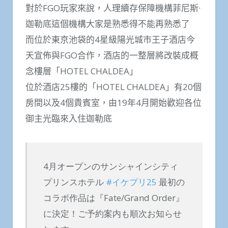
對於FGO玩家來說，人理續存保障機構菲尼斯·
迦勒底這個機構大家是熟悉得不能再熟悉了
而位於東京池袋的4星級陽光城市王子酒店今
天宣佈與FGO合作，酒店的一整層將改裝成概
念樓層「HOTEL CHALDEA」
位於酒店25樓的「HOTEL CHALDEA」有20個
房間以及4個貴賓室，由19年4月開始歡迎各位
御主光臨來入住迦勒底
4月オープンのサンシャインシティ
プリンスホテル
#イケプリ25
最初の
コラボ作品は『Fate/Grand Order』
に決定！ご予約案内も順次お知らせ