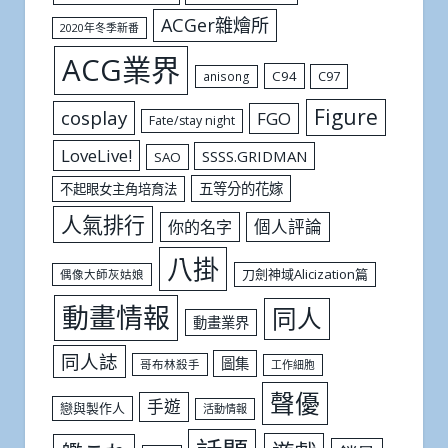
ACGer雜燴所
2020年冬季新番
ACG業界
C94
C97
anisong
Figure
cosplay
FGO
Fate/stay night
LoveLive!
SSSS.GRIDMAN
SAO
五等分的花嫁
不起眼女主角培育法
人氣排行
個人評論
你的名字
八掛
刀劍神域Alicization篇
偶像大師灰姑娘
動畫情報
同人
動畫業界
同人誌
圖集
哥布林殺手
工作細胞
聲優
手遊
戀與製作人
活動情報