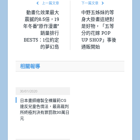
上一篇文章
下一篇文章
動畫化效果最大
中野五姊妹的等
震撼的8.5倍，19
身大掛畫這絕對
年冬番”原作漫畫”
是好物，「五等
銷量排行
分的花嫁 POP
BEST5：1位約定
UP SHOP」事後
的夢幻島
通販開始
相關報導
30/01/2020
日本畫師繪製全裸蘿莉CG
違反兒童色情法，最高裁判
所終極判決有罪罰款30萬日
元