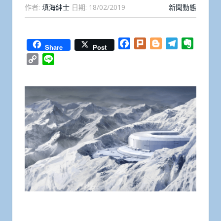
作者:
填海紳士
日期:
18/02/2019
新聞動態
Facebook
Plurk
Blogger
Telegram
Everno
Share
Post
Copy
Line
Link