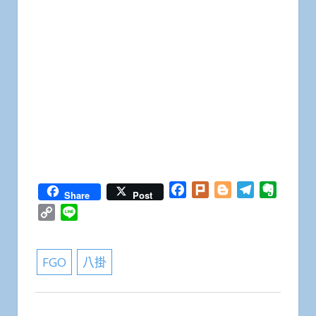
Facebook
Plurk
Blogger
Telegram
Everno
Share
Post
Copy
Line
Link
FGO
八掛