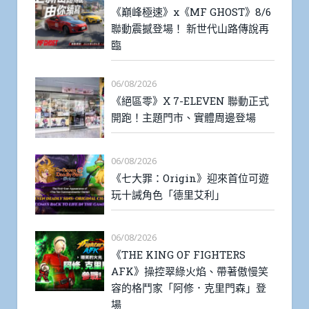
《巔峰極速》x《MF GHOST》8/6
聯動震撼登場！ 新世代山路傳說再
臨
06/08/2026
《絕區零》X 7-ELEVEN 聯動正式
開跑！主題門市、實體周邊登場
06/08/2026
《七大罪：Origin》迎來首位可遊
玩十誡角色「德里艾利」
06/08/2026
《THE KING OF FIGHTERS
AFK》操控翠綠火焰、帶著傲慢笑
容的格鬥家「阿修．克里門森」登
場