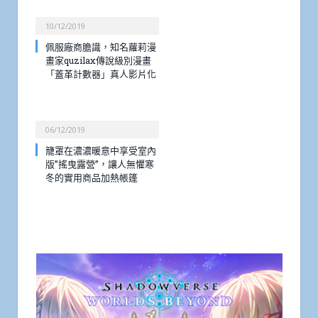
10/12/2019
佩服廠商膽識，知名蘿莉漫
畫家quzilax傳說級別漫畫
「蓋革計數器」真人影片化
06/12/2019
籠罩在濃濃暖意中享受室內
版”搖曳露營”，讓人無懼寒
冬的實用商品加熱帳篷