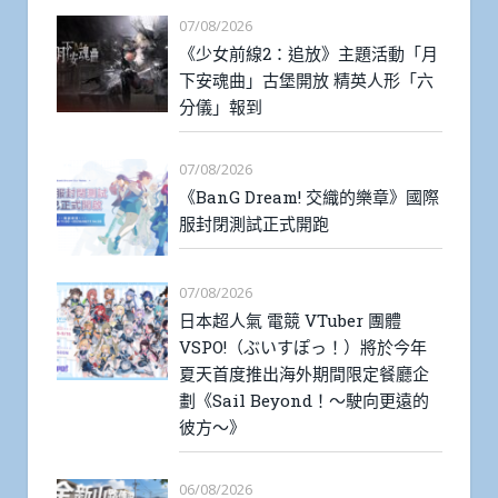
07/08/2026
《少女前線2：追放》主題活動「月
下安魂曲」古堡開放 精英人形「六
分儀」報到
07/08/2026
《BanG Dream! 交織的樂章》國際
服封閉測試正式開跑
07/08/2026
日本超人氣 電競 VTuber 團體
VSPO!（ぶいすぽっ！）將於今年
夏天首度推出海外期間限定餐廳企
劃《Sail Beyond！～駛向更遠的
彼方～》
06/08/2026