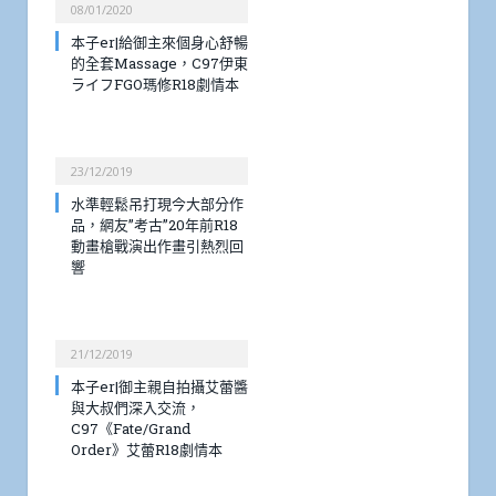
08/01/2020
本子er|給御主來個身心舒暢
的全套Massage，C97伊東
ライフFGO瑪修R18劇情本
23/12/2019
水準輕鬆吊打現今大部分作
品，網友”考古”20年前R18
動畫槍戰演出作畫引熱烈回
響
21/12/2019
本子er|御主親自拍攝艾蕾醬
與大叔們深入交流，
C97《Fate/Grand
Order》艾蕾R18劇情本