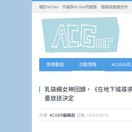
關於ACGer
作者與ACGer的關係
徵稿與推廣合作
新聞動態
活動情報
ACGN&同
乳袋繩女神回歸，《在地下城尋求
番放送決定
作者:
ACGER編輯部
日期:
16/02/2019