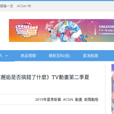
總編一言
ACGer FB
人
商品情報
萌新百科(仮)
星海航路
邂逅是否搞錯了什麼》TV動畫第二季夏
2019年夏季新番
,
ACGN
,
動畫
,
新聞動態