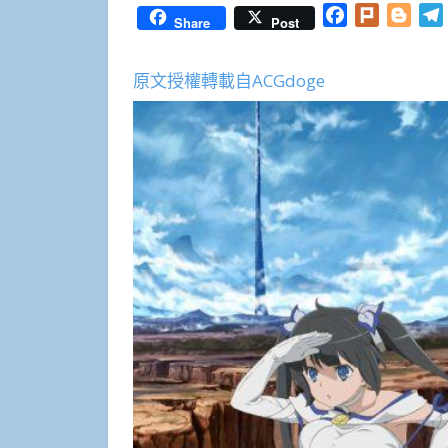
Facebook
Plurk
Blog
Share
Post
原文授權轉載自ACGdoge