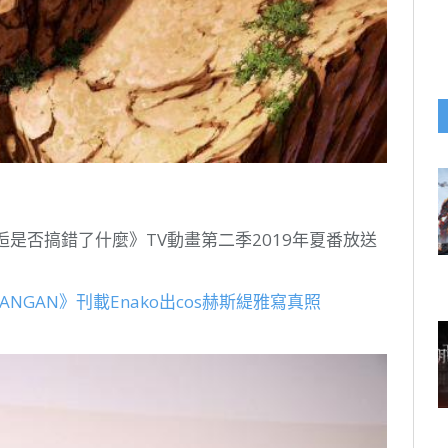
邂逅是否搞錯了什麼》TV動畫第二季2019年夏番放送
NGAN》刊載Enako出cos赫斯緹雅寫真照