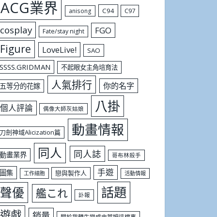
ACG業界
C94
C97
anisong
cosplay
FGO
Fate/stay night
Figure
LoveLive!
SAO
SSSS.GRIDMAN
不起眼女主角培育法
人氣排行
你的名字
五等分的花嫁
八掛
個人評論
偶像大師灰姑娘
動畫情報
刀劍神域Alicization篇
同人
同人誌
動畫業界
哥布林殺手
手遊
圖集
戀與製作人
工作細胞
活動情報
話題
聲優
艦これ
訃報
遊戲
銷量
關於我轉生變成史萊姆這檔事