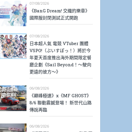
07/08/2026
《BanG Dream! 交織的樂章》
國際服封閉測試正式開跑
07/08/2026
日本超人氣 電競 VTuber 團體
VSPO!（ぶいすぽっ！）將於今
年夏天首度推出海外期間限定餐
廳企劃《Sail Beyond！～駛向
更遠的彼方～》
06/08/2026
《巔峰極速》x《MF GHOST》
8/6 聯動震撼登場！ 新世代山路
傳說再臨
06/08/2026