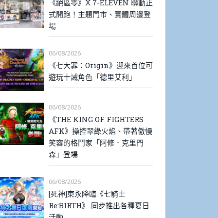
《絕區零》X 7-ELEVEN 聯動正
式開跑！主題門市、實體周邊登
場
06/08/2026
《七大罪：Origin》迎來首位可
遊玩十誡角色「德里艾利」
06/08/2026
《THE KING OF FIGHTERS
AFK》操控翠綠火焰、帶著傲慢
笑容的格鬥家「阿修．克里門
森」登場
06/08/2026
[死神]東永降臨《七騎士
Re:BIRTH》 同步推出各種夏日
活動