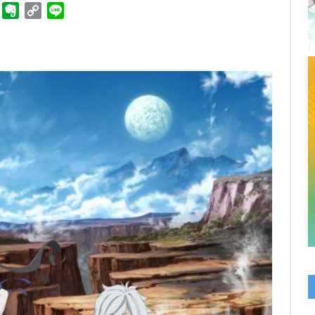
ger
Telegram
Evernote
Copy
Line
Link