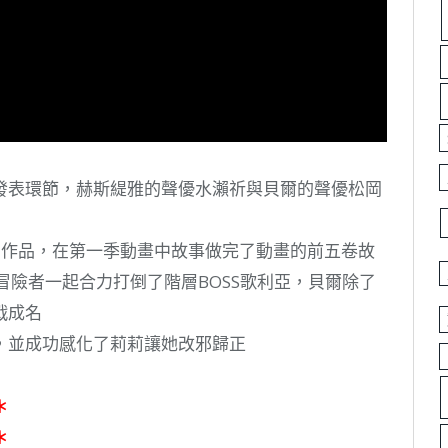
發表環節，赫斯緹雅的聲優水瀨祈與貝爾的聲優松岡
年的作品，在第一季動畫中故事做完了動畫的前五卷故
冒險者一起合力打倒了階層BOSS歌利亞，貝爾除了
戰成名
，並成功感化了莉莉讓她改邪歸正
＊
＊