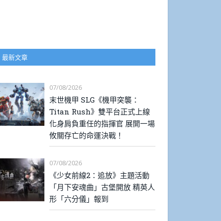
最新文章
07/08/2026
末世機甲 SLG《機甲突襲：
Titan Rush》雙平台正式上線
化身肩負重任的指揮官 展開一場
攸關存亡的命運決戰！
07/08/2026
《少女前線2：追放》主題活動
「月下安魂曲」古堡開放 精英人
形「六分儀」報到