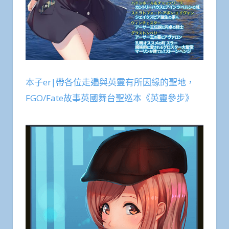
本子er|帶各位走遍與英靈有所因緣的聖地，
FGO/Fate故事英國舞台聖巡本《英靈參步》