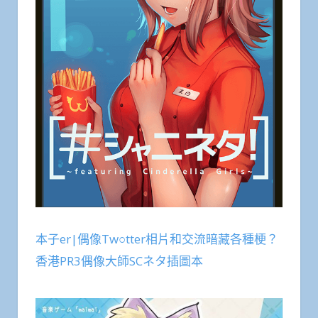
本子er|偶像Tw○tter相片和交流暗藏各種梗？
香港PR3偶像大師SCネタ插圖本