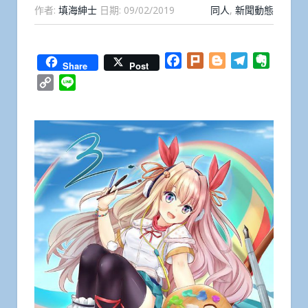
作者:
填海紳士
日期:
09/02/2019
同人
,
新聞動態
Facebook
Plurk
Blogger
Telegram
Everno
Share
Post
Copy
Line
Link