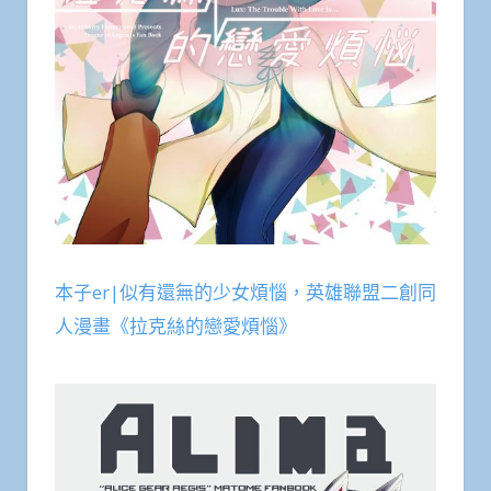
本子er|似有還無的少女煩惱，英雄聯盟二創同
人漫畫《拉克絲的戀愛煩惱》