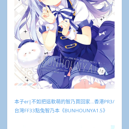
本子er|不如把這軟萌的智乃買回家…香港PR3/
台灣FF33點兔智乃本《BUNHOUNYA1.5》