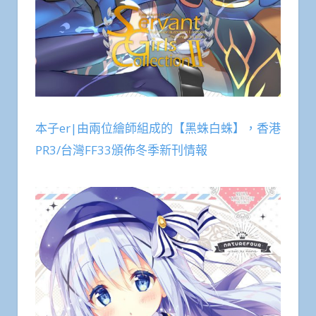
本子er|由兩位繪師組成的【黑蛛白蛛】，香港
PR3/台灣FF33頒佈冬季新刊情報