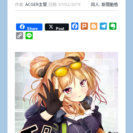
作者:
ACGER主管
日期:
07/02/2019
同人
,
新聞動態
Facebook
Plurk
Blogger
Telegram
Everno
Share
Post
Copy
Line
Link