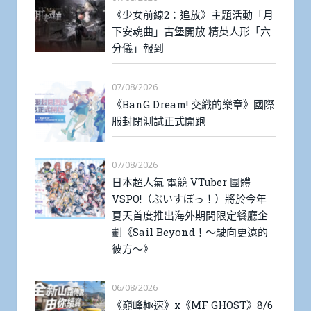
《少女前線2：追放》主題活動「月
下安魂曲」古堡開放 精英人形「六
分儀」報到
07/08/2026
《BanG Dream! 交織的樂章》國際
服封閉測試正式開跑
07/08/2026
日本超人氣 電競 VTuber 團體
VSPO!（ぶいすぽっ！）將於今年
夏天首度推出海外期間限定餐廳企
劃《Sail Beyond！～駛向更遠的
彼方～》
06/08/2026
《巔峰極速》x《MF GHOST》8/6