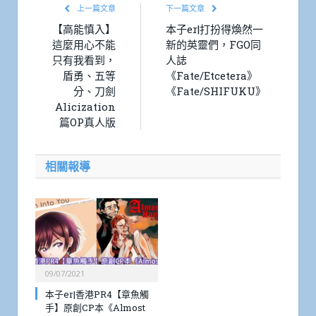
上一篇文章
下一篇文章
【高能慎入】
本子er|打扮得煥然一
這麼用心不能
新的英靈們，FGO同
只有我看到，
人誌
盾勇、五等
《Fate/Etcetera》
分、刀劍
《Fate/SHIFUKU》
Alicization
篇OP真人版
相關報導
09/07/2021
本子er|香港PR4【章魚觸
手】原創CP本《Almost