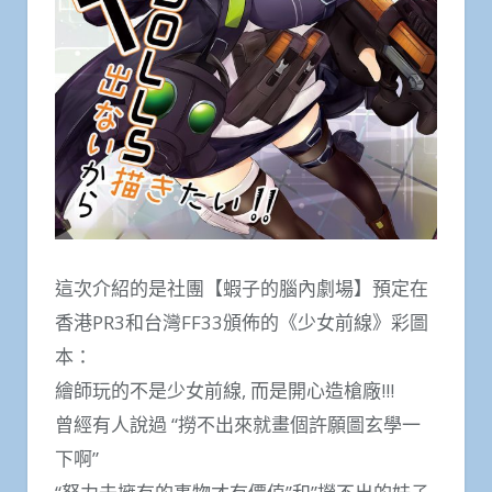
這次介紹的是社團【蝦子的腦內劇場】預定在
香港PR3和台灣FF33頒佈的《少女前線》彩圖
本：
繪師玩的不是少女前線, 而是開心造槍廠!!!
曾經有人說過 “撈不出來就畫個許願圖玄學一
下啊”