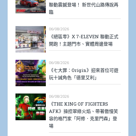
聯動震撼登場！ 新世代山路傳說再
臨
06/08/2026
《絕區零》X 7-ELEVEN 聯動正式
開跑！主題門市、實體周邊登場
06/08/2026
《七大罪：Origin》迎來首位可遊
玩十誡角色「德里艾利」
06/08/2026
《THE KING OF FIGHTERS
AFK》操控翠綠火焰、帶著傲慢笑
容的格鬥家「阿修．克里門森」登
場