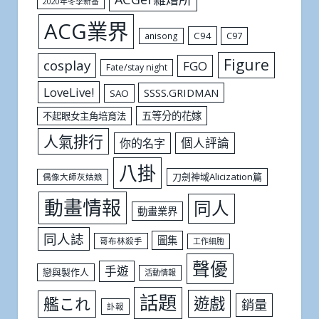
2020年冬季新番
ACG業界
C94
C97
anisong
Figure
cosplay
FGO
Fate/stay night
LoveLive!
SSSS.GRIDMAN
SAO
五等分的花嫁
不起眼女主角培育法
人氣排行
個人評論
你的名字
八掛
刀劍神域Alicization篇
偶像大師灰姑娘
動畫情報
同人
動畫業界
同人誌
圖集
哥布林殺手
工作細胞
聲優
手遊
戀與製作人
活動情報
話題
遊戲
艦これ
銷量
訃報