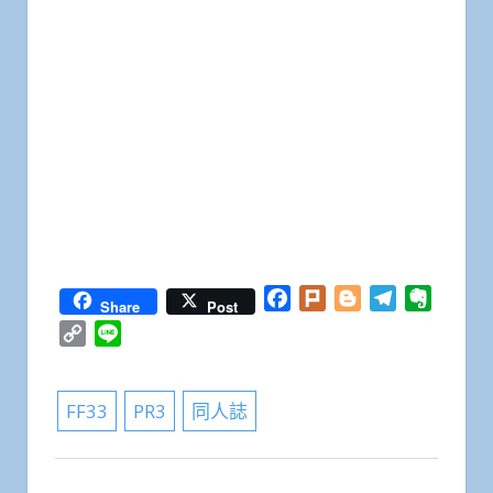
Facebook
Plurk
Blogger
Telegram
Everno
Share
Post
Copy
Line
Link
FF33
PR3
同人誌