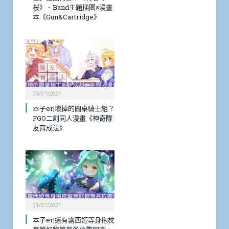
桜》、Band主題插圖×漫畫
本《Gun&Cartridge》
05/07/2021
本子er|壞掉的圓桌騎士組？
FGO二創同人漫畫《神奇隊
友育成法》
01/07/2021
本子er|還有露西婭等身抱枕