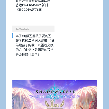
套等好物等著各位帶回家，
香港PR4 hololive新刊
《HOLOPARTY2!》
12/07/2020
本子er|叛逆熊孩子愛的逆
襲？FGO二創同人漫畫 《身
為壞孩子的我，以靈魂交換
的方式向父上發起愛的叛逆
是否搞錯什麼？》