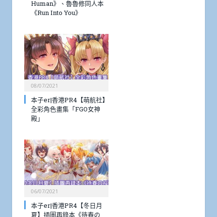
Human》、魯魯修同人本
《Run Into You》
08/07/2021
本子er|香港PR4【萌航社】
全彩角色畫集「FGO女神
殿」
06/07/2021
本子er|香港PR4【冬日月
夏】插圖再錄本《待春の