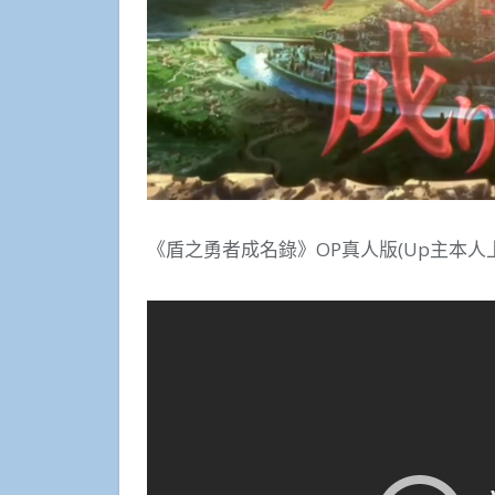
《盾之勇者成名錄》OP真人版(Up主本人上載