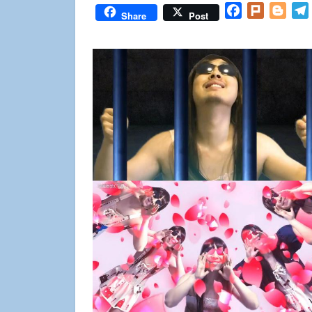
Facebook
Plurk
Blog
Share
Post