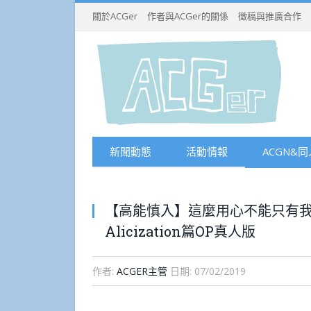
關於ACGer
作者與ACGer的關係
徵稿與推廣合作
新聞動態
活動情報
ACGN&同
【高能慎入】這麼用心不能只有
Alicization篇OP真人版
作者:
ACGER主管
日期:
07/02/2019