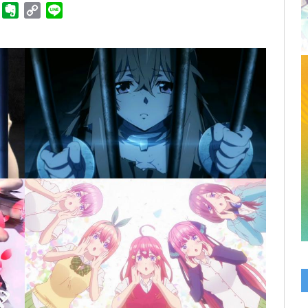
ger
Telegram
Evernote
Copy
Line
Link