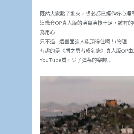
既然大家點了進來，想必都已經作好心理
這幾套OP真人版的演員演技十足，該有
為用心
只不過…這畫面誰人能頂得住啊！(物理
有趣的是《盾之勇者成名錄》真人版OP
YouTube看，少了彈幕的樂趣…