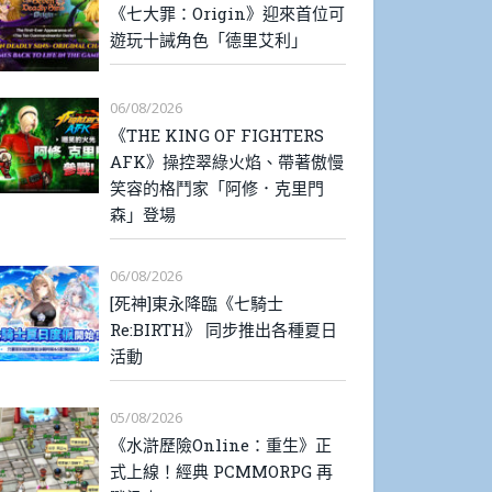
《七大罪：Origin》迎來首位可
遊玩十誡角色「德里艾利」
06/08/2026
《THE KING OF FIGHTERS
AFK》操控翠綠火焰、帶著傲慢
笑容的格鬥家「阿修．克里門
森」登場
06/08/2026
[死神]東永降臨《七騎士
Re:BIRTH》 同步推出各種夏日
活動
05/08/2026
《水滸歷險Online：重生》正
式上線！經典 PCMMORPG 再