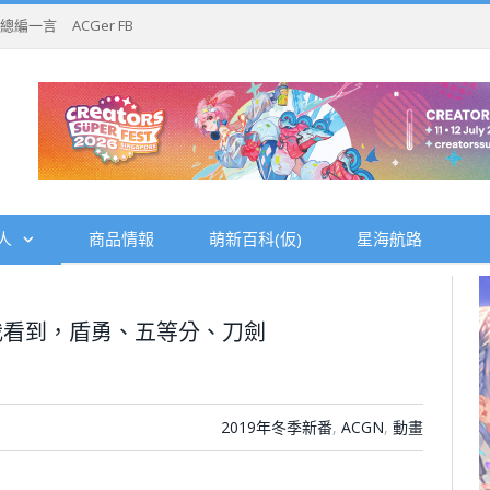
總編一言
ACGer FB
人
商品情報
萌新百科(仮)
星海航路
我看到，盾勇、五等分、刀劍
2019年冬季新番
,
ACGN
,
動畫