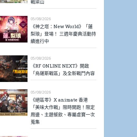
戰梁山
05/08/2026
《神之塔：New World》「蓮
梨琅」登場！ 三週年慶典活動持
續進行中
05/08/2026
《RF ONLINE NEXT》開啟
「烏薩斯戰區」及全新戰鬥內容
05/08/2026
《絕區零》X animate 香港
「美味大作戰」限時開跑！限定
周邊、主題餐飲、專屬虛寶一次
蒐集