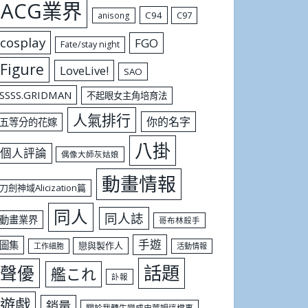
ACG業界
C94
C97
anisong
cosplay
FGO
Fate/stay night
Figure
LoveLive!
SAO
SSSS.GRIDMAN
不起眼女主角培育法
人氣排行
你的名字
五等分的花嫁
八掛
個人評論
偶像大師灰姑娘
動畫情報
刀劍神域Alicization篇
同人
同人誌
動畫業界
哥布林殺手
手遊
圖集
戀與製作人
工作細胞
活動情報
話題
聲優
艦これ
訃報
遊戲
銷量
關於我轉生變成史萊姆這檔事