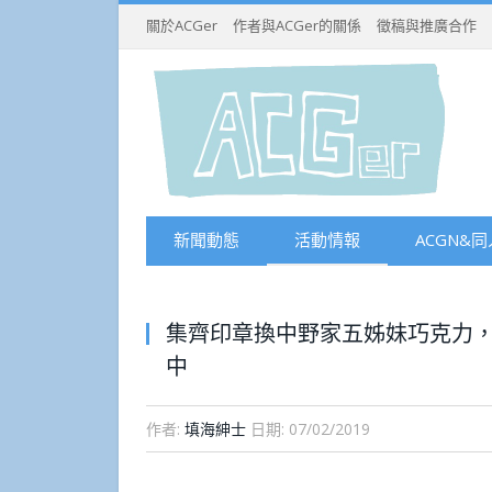
關於ACGer
作者與ACGer的關係
徵稿與推廣合作
新聞動態
活動情報
ACGN&同
集齊印章換中野家五姊妹巧克力
中
作者:
填海紳士
日期:
07/02/2019