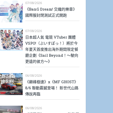
07/08/2026
《BanG Dream! 交織的樂章》
國際服封閉測試正式開跑
07/08/2026
日本超人氣 電競 VTuber 團體
VSPO!（ぶいすぽっ！）將於今
年夏天首度推出海外期間限定餐
廳企劃《Sail Beyond！～駛向
更遠的彼方～》
06/08/2026
《巔峰極速》x《MF GHOST》
8/6 聯動震撼登場！ 新世代山路
傳說再臨
06/08/2026