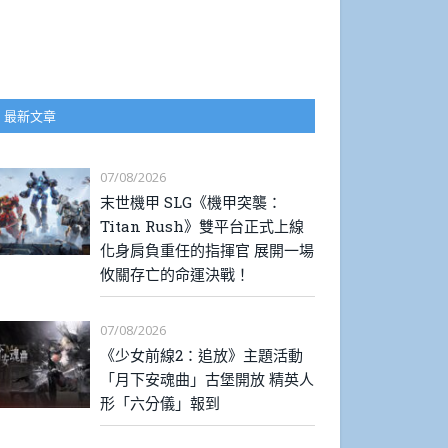
最新文章
07/08/2026
末世機甲 SLG《機甲突襲：
Titan Rush》雙平台正式上線
化身肩負重任的指揮官 展開一場
攸關存亡的命運決戰！
07/08/2026
《少女前線2：追放》主題活動
「月下安魂曲」古堡開放 精英人
形「六分儀」報到