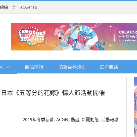
總編一言
ACGer FB
人
商品情報
萌新百科(仮)
星海航路
，日本《五等分的花嫁》情人節活動開催
2019年冬季新番
,
ACGN
,
動畫
,
新聞動態
,
活動報導