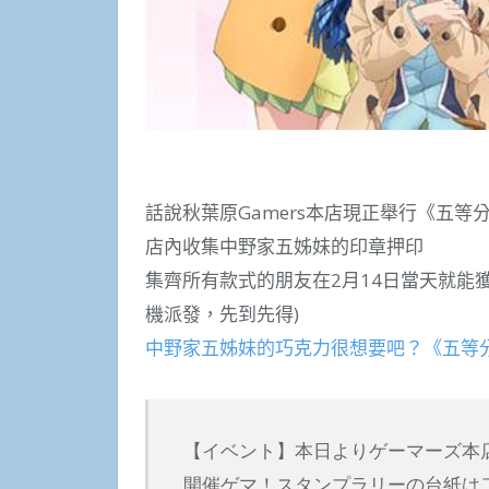
話說秋葉原Gamers本店現正舉行《五
店內收集中野家五姊妹的印章押印
集齊所有款式的朋友在2月14日當天就能
機派發，先到先得)
中野家五姊妹的巧克力很想要吧？《五等分
【イベント】本日よりゲーマーズ本
開催ゲマ！スタンプラリーの台紙は