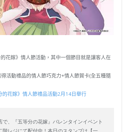
等分的花嫁》情人節活動，其中一個節目就是讓客人在
獲得活動禮品的情人節巧克力+情人節賀卡(全五種隨
的花嫁》情人節禮品活動2月14日舉行
店で、『五等分の花嫁』バレンタインイベント
二階レジにて配付中！本日のスタンプは【一