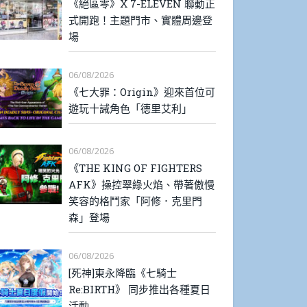
《絕區零》X 7-ELEVEN 聯動正
式開跑！主題門市、實體周邊登
場
06/08/2026
《七大罪：Origin》迎來首位可
遊玩十誡角色「德里艾利」
06/08/2026
《THE KING OF FIGHTERS
AFK》操控翠綠火焰、帶著傲慢
笑容的格鬥家「阿修．克里門
森」登場
06/08/2026
[死神]東永降臨《七騎士
Re:BIRTH》 同步推出各種夏日
活動