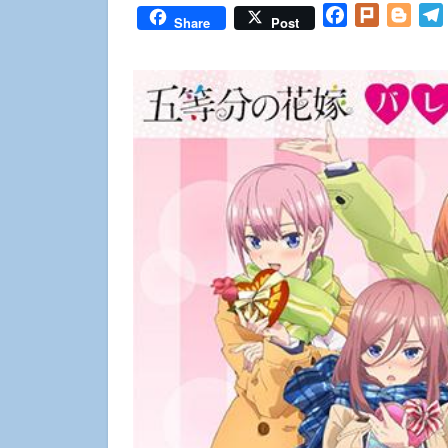
Facebook
Plurk
Blog
Share
Post