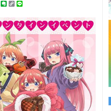
ger
Telegram
Evernote
Copy
Line
Link