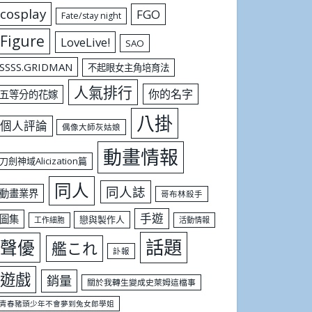
cosplay
FGO
Fate/stay night
Figure
LoveLive!
SAO
SSSS.GRIDMAN
不起眼女主角培育法
人氣排行
你的名字
五等分的花嫁
八掛
個人評論
偶像大師灰姑娘
動畫情報
刀劍神域Alicization篇
同人
同人誌
動畫業界
哥布林殺手
手遊
圖集
戀與製作人
工作細胞
活動情報
話題
聲優
艦これ
訃報
遊戲
銷量
關於我轉生變成史萊姆這檔事
青春豬頭少年不會夢到兔女郎學姐