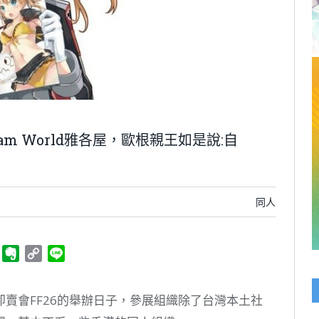
Dream World雅各屋，歐根親王如是說:自
同人
ger
Telegram
Evernote
Copy
Line
Link
賣會FF26的舉辦日子，參展組織除了台灣本土社