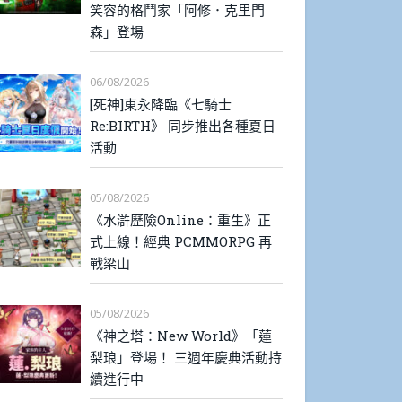
笑容的格鬥家「阿修．克里門
森」登場
06/08/2026
[死神]東永降臨《七騎士
Re:BIRTH》 同步推出各種夏日
活動
05/08/2026
《水滸歷險Online：重生》正
式上線！經典 PCMMORPG 再
戰梁山
05/08/2026
《神之塔：New World》「蓮
梨琅」登場！ 三週年慶典活動持
續進行中