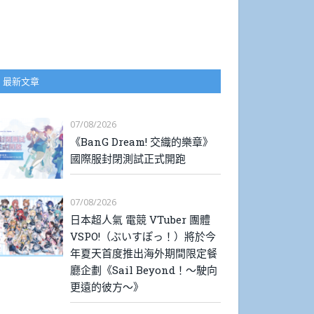
最新文章
07/08/2026
《BanG Dream! 交織的樂章》
國際服封閉測試正式開跑
07/08/2026
日本超人氣 電競 VTuber 團體
VSPO!（ぶいすぽっ！）將於今
年夏天首度推出海外期間限定餐
廳企劃《Sail Beyond！～駛向
更遠的彼方～》