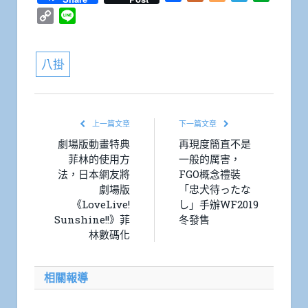
Copy
Line
Link
八掛
上一篇文章
下一篇文章
劇場版動畫特典
再現度簡直不是
菲林的使用方
一般的厲害，
法，日本網友將
FGO概念禮裝
劇場版
「忠犬待ったな
《LoveLive!
し」手辦WF2019
Sunshine!!》菲
冬發售
林數碼化
相關報導