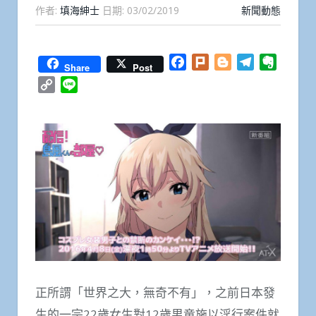
作者:
填海紳士
日期:
03/02/2019
新聞動態
Facebook
Plurk
Blogger
Telegram
Everno
Share
Post
Copy
Line
Link
正所謂「世界之大，無奇不有」，之前日本發
生的一宗22歲女生對12歲男童施以淫行案件就