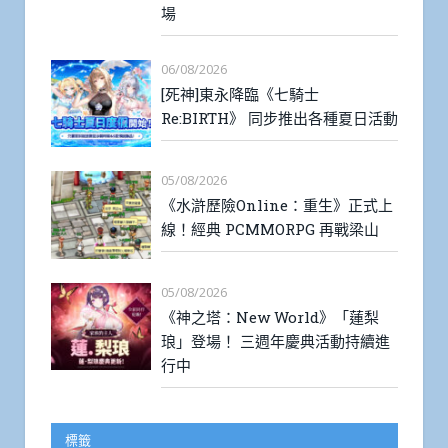
場
06/08/2026
[死神]東永降臨《七騎士
Re:BIRTH》 同步推出各種夏日活動
05/08/2026
《水滸歷險Online：重生》正式上
線！經典 PCMMORPG 再戰梁山
05/08/2026
《神之塔：New World》「蓮梨
琅」登場！ 三週年慶典活動持續進
行中
標籤