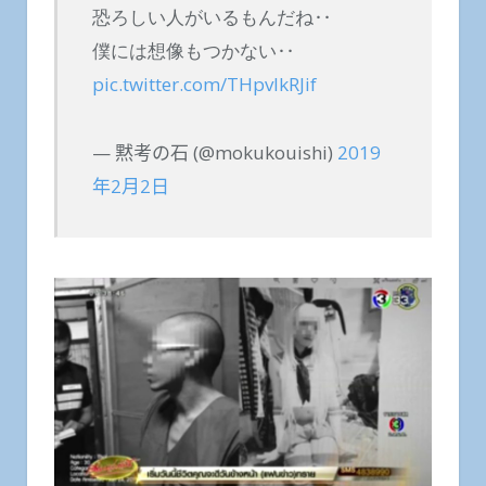
恐ろしい人がいるもんだね‥
僕には想像もつかない‥
pic.twitter.com/THpvIkRJif
— 黙考の石 (@mokukouishi)
2019
年2月2日