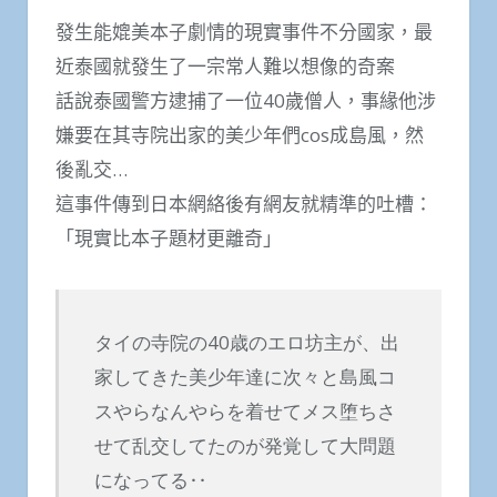
發生能媲美本子劇情的現實事件不分國家，最
近泰國就發生了一宗常人難以想像的奇案
話說泰國警方逮捕了一位40歲僧人，事緣他涉
嫌要在其寺院出家的美少年們cos成島風，然
後亂交…
這事件傳到日本網絡後有網友就精準的吐槽：
「現實比本子題材更離奇」
タイの寺院の40歳のエロ坊主が、出
家してきた美少年達に次々と島風コ
スやらなんやらを着せてメス堕ちさ
せて乱交してたのが発覚して大問題
になってる‥