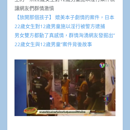
讓網友們群情激憤
【放開那個孩子】 媲美本子劇情的案件，日本
22歲女生對12歲男童施以淫行被警方逮捕
男女雙方都動了真感情，群情洶湧網友發掘出”
22歲女生與12歲男童”案件背後故事