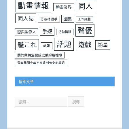
動畫情報
同人
動畫業界
同人誌
圖集
哥布林殺手
工作細胞
聲優
手遊
戀與製作人
活動情報
話題
遊戲
艦これ
銷量
訃報
關於我轉生變成史萊姆這檔事
青春豬頭少年不會夢到兔女郎學姐
搜索文章