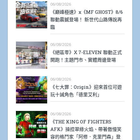
06/08/2026
《巔峰極速》x《MF GHOST》8/6
聯動震撼登場！ 新世代山路傳說再
臨
06/08/2026
《絕區零》X 7-ELEVEN 聯動正式
開跑！主題門市、實體周邊登場
06/08/2026
《七大罪：Origin》迎來首位可遊
玩十誡角色「德里艾利」
06/08/2026
《THE KING OF FIGHTERS
AFK》操控翠綠火焰、帶著傲慢笑
容的格鬥家「阿修．克里門森」登