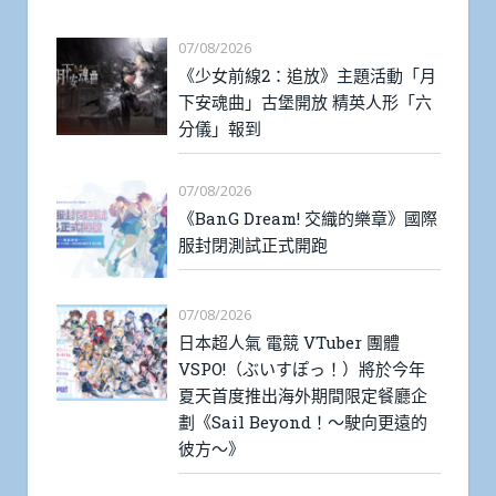
07/08/2026
《少女前線2：追放》主題活動「月
下安魂曲」古堡開放 精英人形「六
分儀」報到
07/08/2026
《BanG Dream! 交織的樂章》國際
服封閉測試正式開跑
07/08/2026
日本超人氣 電競 VTuber 團體
VSPO!（ぶいすぽっ！）將於今年
夏天首度推出海外期間限定餐廳企
劃《Sail Beyond！～駛向更遠的
彼方～》