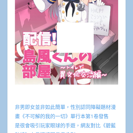
非男即女並非如此簡單，性別認同障礙題材漫
畫《不可解的我的一切》單行本第1卷發售
是很會吸引玩家眼球的手遊，網友對比《碧藍