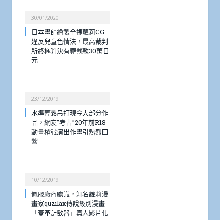
30/01/2020
日本畫師繪製全裸蘿莉CG
違反兒童色情法，最高裁判
所終極判決有罪罰款30萬日
元
23/12/2019
水準輕鬆吊打現今大部分作
品，網友”考古”20年前R18
動畫槍戰演出作畫引熱烈回
響
10/12/2019
佩服廠商膽識，知名蘿莉漫
畫家quzilax傳說級別漫畫
「蓋革計數器」真人影片化