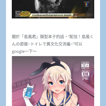
關於「島風君」類型本子的話，”配信！島風く
んの部屋~トイレで異文化交流編~”可以
google一下～