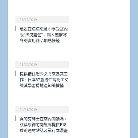
06/12/2019
籠罩在濃濃暖意中享受室內
版”搖曳露營”，讓人無懼寒
冬的實用商品加熱帳篷
01/12/2019
提供借住想少女將來為其工
作，日本37歲男性誘拐少女
讓其學習房地產知識被捕
24/11/2019
真的有紳士在店內閱讀嗎，
秋葉原御宅向髮廊提供R18
蘿莉題材雜誌及單行本漫畫