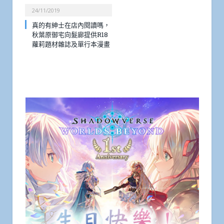
24/11/2019
真的有紳士在店內閱讀嗎，
秋葉原御宅向髮廊提供R18
蘿莉題材雜誌及單行本漫畫