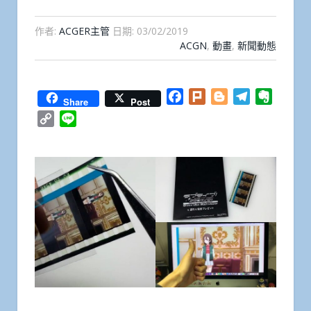
作者:
ACGER主管
日期:
03/02/2019
ACGN
,
動畫
,
新聞動態
Facebook
Plurk
Blogger
Telegram
Everno
Share
Post
Copy
Line
Link