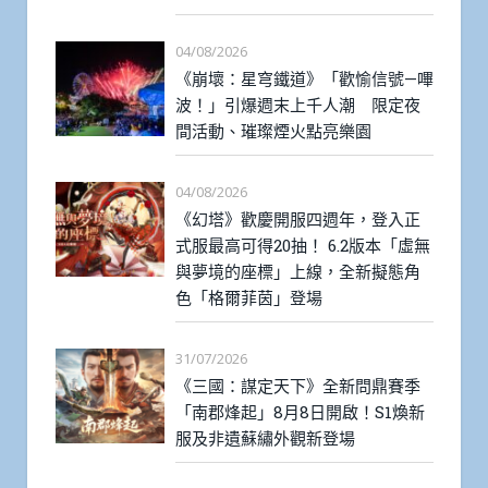
04/08/2026
《崩壞：星穹鐵道》「歡愉信號—嗶
波！」引爆週末上千人潮 限定夜
間活動、璀璨煙火點亮樂園
04/08/2026
《幻塔》歡慶開服四週年，登入正
式服最高可得20抽！ 6.2版本「虛無
與夢境的座標」上線，全新擬態角
色「格爾菲茵」登場
31/07/2026
《三國：謀定天下》全新問鼎賽季
「南郡烽起」8月8日開啟！S1煥新
服及非遺蘇繡外觀新登場