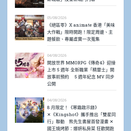
05/08/2026
《絕區零》X animate 香港「美味
大作戰」限時開跑！限定周邊、主
題餐飲、專屬虛寶一次蒐集
04/08/2026
開放世界 MMORPG《傳奇4》迎接
上市 5 週年 全新職業「精靈士」開
放事前預約 5 週年紀念 MV 同步
公開
04/08/2026
8 月限定！《寒霜啟示錄》
✕《Kingshot》攜手推出「雙星同
行」聯動 熊先生書屋首發漫畫 ✕
國王燒烤節：娜妍私房菜 狂歡開跑