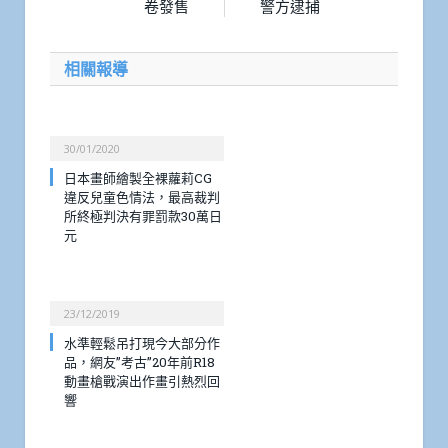
卷發售
警方逮捕
相關報導
30/01/2020
日本畫師繪製全裸蘿莉CG
違反兒童色情法，最高裁判
所終極判決有罪罰款30萬日
元
23/12/2019
水準輕鬆吊打現今大部分作
品，網友”考古”20年前R18
動畫槍戰演出作畫引熱烈回
響