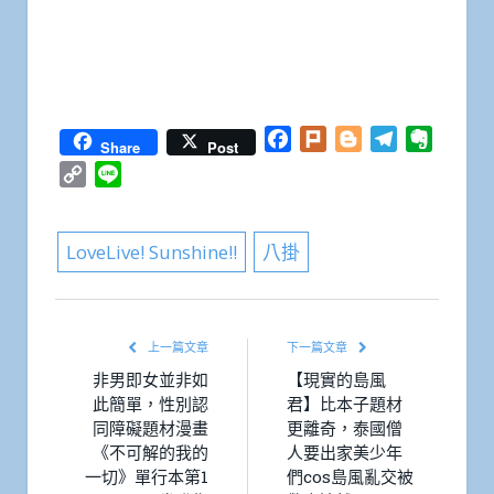
Facebook
Plurk
Blogger
Telegram
Everno
Share
Post
Copy
Line
Link
LoveLive! Sunshine!!
八掛
上一篇文章
下一篇文章
非男即女並非如
【現實的島風
此簡單，性別認
君】比本子題材
同障礙題材漫畫
更離奇，泰國僧
《不可解的我的
人要出家美少年
一切》單行本第1
們cos島風亂交被