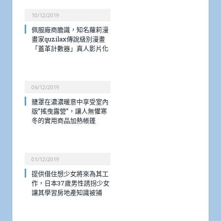
10/12/2019
佩服廠商膽識，知名蘿莉漫
畫家quzilax傳說級別漫畫
「蓋革計數器」真人影片化
06/12/2019
籠罩在濃濃暖意中享受室內
版”搖曳露營”，讓人無懼寒
冬的實用商品加熱帳篷
01/12/2019
提供借住想少女將來為其工
作，日本37歲男性誘拐少女
讓其學習房地產知識被捕