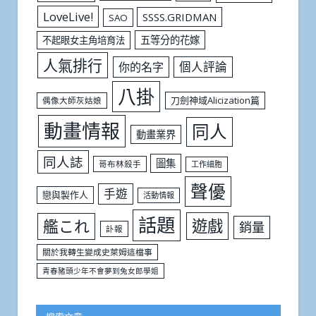
LoveLive!
SSSS.GRIDMAN
SAO
五等分的花嫁
不起眼女主角培育法
人氣排行
個人評論
你的名字
八掛
刀劍神域Alicization篇
偶像大師灰姑娘
動畫情報
同人
動畫業界
同人誌
圖集
哥布林殺手
工作細胞
聲優
手遊
戀與製作人
活動情報
話題
遊戲
艦これ
銷量
訃報
關於我轉生變成史萊姆這檔事
青春豬頭少年不會夢到兔女郎學姐