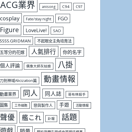
ACG業界
C94
C97
anisong
cosplay
FGO
Fate/stay night
Figure
LoveLive!
SAO
SSSS.GRIDMAN
不起眼女主角培育法
人氣排行
你的名字
五等分的花嫁
八掛
個人評論
偶像大師灰姑娘
動畫情報
刀劍神域Alicization篇
同人
同人誌
動畫業界
哥布林殺手
手遊
圖集
戀與製作人
工作細胞
活動情報
話題
聲優
艦これ
訃報
遊戲
銷量
關於我轉生變成史萊姆這檔事