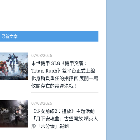
最新文章
07/08/2026
末世機甲 SLG《機甲突襲：
Titan Rush》雙平台正式上線
化身肩負重任的指揮官 展開一場
攸關存亡的命運決戰！
07/08/2026
《少女前線2：追放》主題活動
「月下安魂曲」古堡開放 精英人
形「六分儀」報到