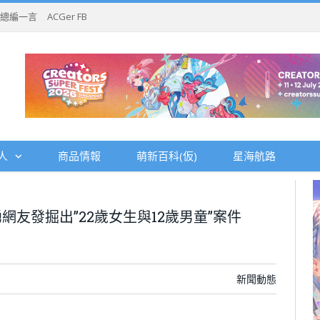
總編一言
ACGer FB
人
商品情報
萌新百科(仮)
星海航路
友發掘出”22歲女生與12歲男童”案件
新聞動態