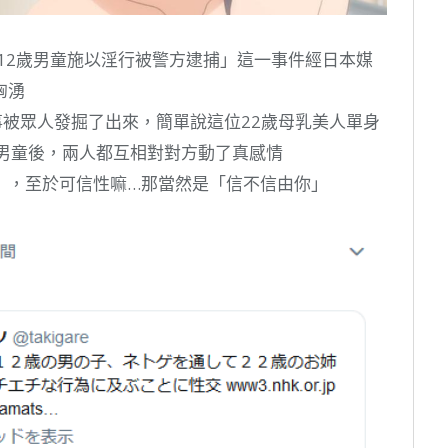
生對12歲男童施以淫行被警方逮捕」這一事件經日本媒
洶湧
事被眾人發掘了出來，簡單說這位22歲母乳美人單身
歲男童後，兩人都互相對對方動了真感情
》，至於可信性嘛…那當然是「信不信由你」