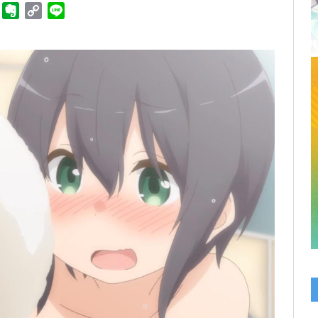
ger
Telegram
Evernote
Copy
Line
Link