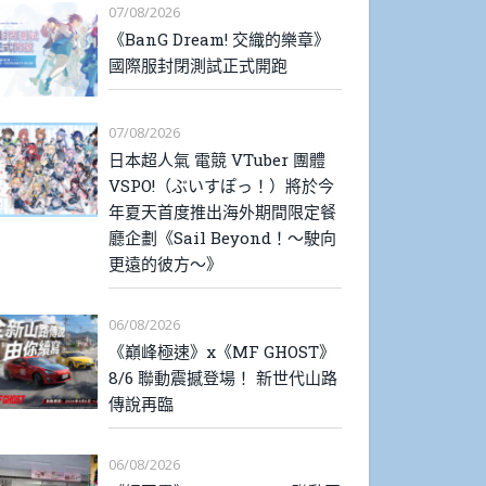
07/08/2026
《BanG Dream! 交織的樂章》
國際服封閉測試正式開跑
07/08/2026
日本超人氣 電競 VTuber 團體
VSPO!（ぶいすぽっ！）將於今
年夏天首度推出海外期間限定餐
廳企劃《Sail Beyond！～駛向
更遠的彼方～》
06/08/2026
《巔峰極速》x《MF GHOST》
8/6 聯動震撼登場！ 新世代山路
傳說再臨
06/08/2026