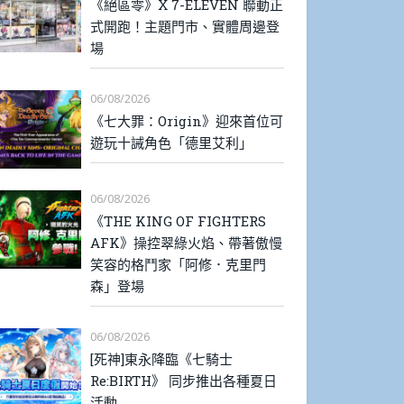
《絕區零》X 7-ELEVEN 聯動正
式開跑！主題門市、實體周邊登
場
06/08/2026
《七大罪：Origin》迎來首位可
遊玩十誡角色「德里艾利」
06/08/2026
《THE KING OF FIGHTERS
AFK》操控翠綠火焰、帶著傲慢
笑容的格鬥家「阿修．克里門
森」登場
06/08/2026
[死神]東永降臨《七騎士
Re:BIRTH》 同步推出各種夏日
活動