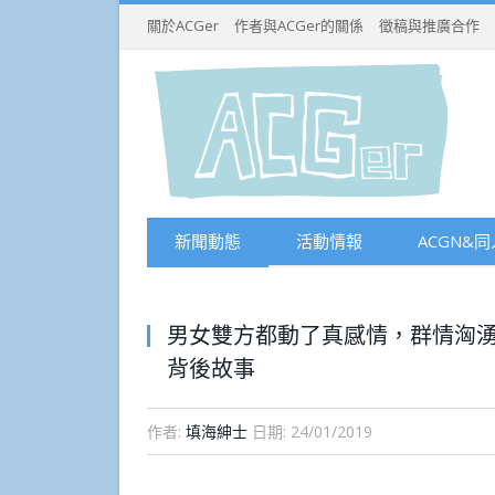
關於ACGer
作者與ACGer的關係
徵稿與推廣合作
新聞動態
活動情報
ACGN&同
男女雙方都動了真感情，群情洶湧網
背後故事
作者:
填海紳士
日期:
24/01/2019