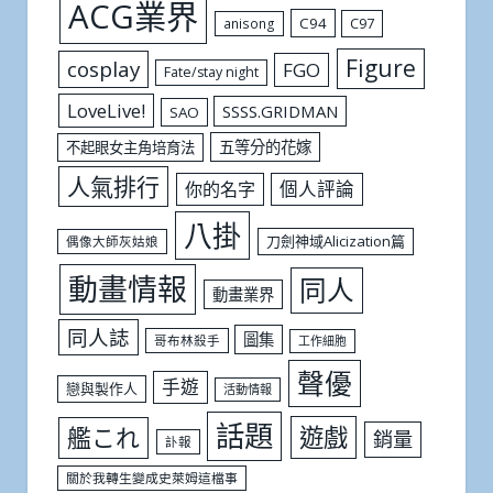
ACG業界
C94
C97
anisong
Figure
cosplay
FGO
Fate/stay night
LoveLive!
SSSS.GRIDMAN
SAO
五等分的花嫁
不起眼女主角培育法
人氣排行
個人評論
你的名字
八掛
刀劍神域Alicization篇
偶像大師灰姑娘
動畫情報
同人
動畫業界
同人誌
圖集
哥布林殺手
工作細胞
聲優
手遊
戀與製作人
活動情報
話題
遊戲
艦これ
銷量
訃報
關於我轉生變成史萊姆這檔事