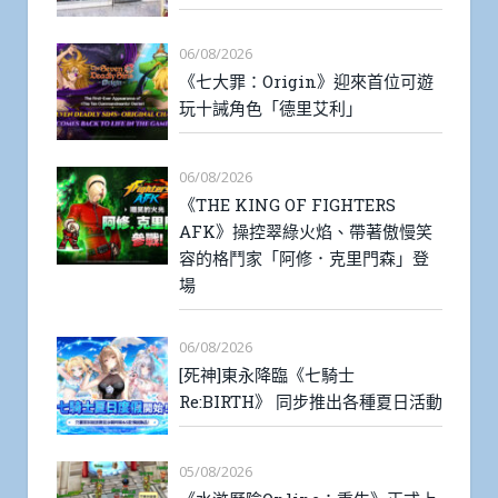
06/08/2026
《七大罪：Origin》迎來首位可遊
玩十誡角色「德里艾利」
06/08/2026
《THE KING OF FIGHTERS
AFK》操控翠綠火焰、帶著傲慢笑
容的格鬥家「阿修．克里門森」登
場
06/08/2026
[死神]東永降臨《七騎士
Re:BIRTH》 同步推出各種夏日活動
05/08/2026