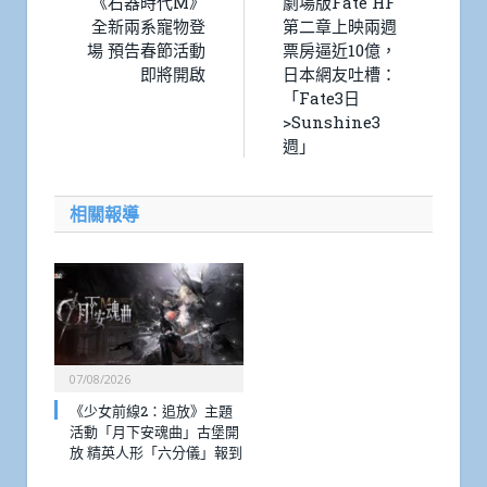
《石器時代M》
劇場版Fate HF
全新兩系寵物登
第二章上映兩週
場 預告春節活動
票房逼近10億，
即將開啟
日本網友吐槽：
「Fate3日
>Sunshine3
週」
相關報導
07/08/2026
《少女前線2：追放》主題
活動「月下安魂曲」古堡開
放 精英人形「六分儀」報到