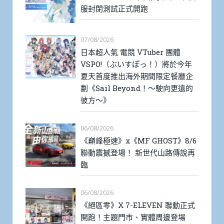
服封閉測試正式開跑
07/08/2026
日本超人氣 電競 VTuber 團體
VSPO!（ぶいすぽっ！）將於今年
夏天首度推出海外期間限定餐廳企
劃《Sail Beyond！～駛向更遠的
彼方～》
06/08/2026
《巔峰極速》x《MF GHOST》8/6
聯動震撼登場！ 新世代山路傳說再
臨
06/08/2026
《絕區零》X 7-ELEVEN 聯動正式
開跑！主題門市、實體周邊登場