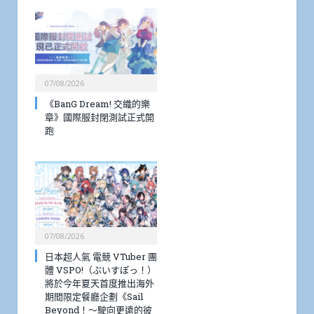
07/08/2026
《BanG Dream! 交織的樂
章》國際服封閉測試正式開
跑
07/08/2026
日本超人氣 電競 VTuber 團
體 VSPO!（ぶいすぽっ！）
將於今年夏天首度推出海外
期間限定餐廳企劃《Sail
Beyond！～駛向更遠的彼