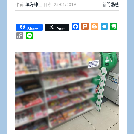
作者:
填海紳士
日期:
23/01/2019
新聞動態
Facebook
Plurk
Blogger
Telegram
Everno
Share
Post
Copy
Line
Link