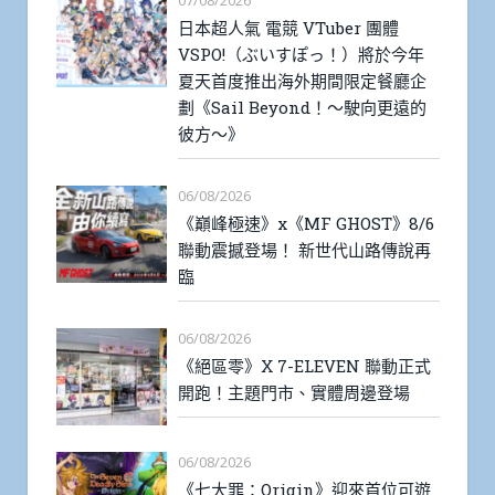
07/08/2026
日本超人氣 電競 VTuber 團體
VSPO!（ぶいすぽっ！）將於今年
夏天首度推出海外期間限定餐廳企
劃《Sail Beyond！～駛向更遠的
彼方～》
06/08/2026
《巔峰極速》x《MF GHOST》8/6
聯動震撼登場！ 新世代山路傳說再
臨
06/08/2026
《絕區零》X 7-ELEVEN 聯動正式
開跑！主題門市、實體周邊登場
06/08/2026
《七大罪：Origin》迎來首位可遊