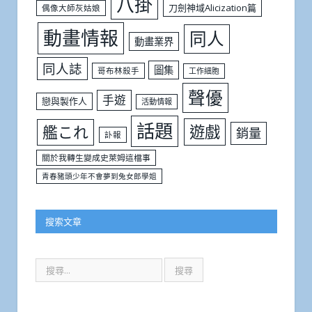
八掛
刀劍神域Alicization篇
偶像大師灰姑娘
動畫情報
同人
動畫業界
同人誌
圖集
哥布林殺手
工作細胞
聲優
手遊
戀與製作人
活動情報
話題
遊戲
艦これ
銷量
訃報
關於我轉生變成史萊姆這檔事
青春豬頭少年不會夢到兔女郎學姐
搜索文章