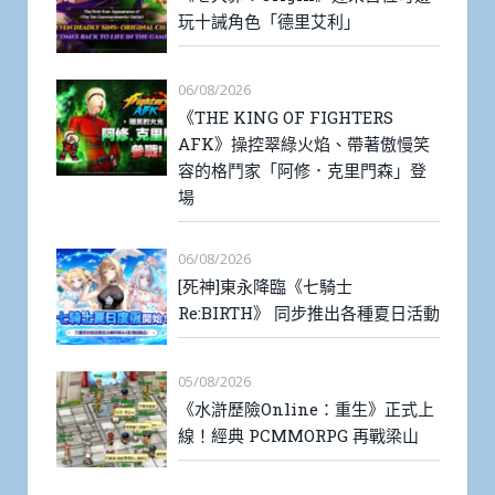
玩十誡角色「德里艾利」
06/08/2026
《THE KING OF FIGHTERS
AFK》操控翠綠火焰、帶著傲慢笑
容的格鬥家「阿修．克里門森」登
場
06/08/2026
[死神]東永降臨《七騎士
Re:BIRTH》 同步推出各種夏日活動
05/08/2026
《水滸歷險Online：重生》正式上
線！經典 PCMMORPG 再戰梁山