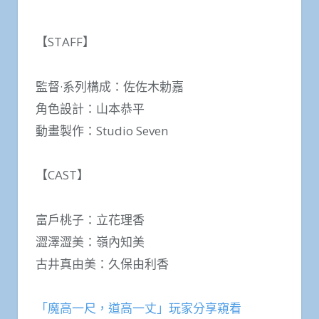
【STAFF】
監督·系列構成：佐佐木勅嘉
角色設計：山本恭平
動畫製作：Studio Seven
【CAST】
富戶桃子：立花理香
澀澤澀美：嶺內知美
古井真由美：久保由利香
「魔高一尺，道高一丈」玩家分享窺看