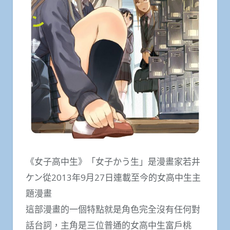
《女子高中生》「女子かう生」是漫畫家若井
ケン從2013年9月27日連載至今的女高中生主
題漫畫
這部漫畫的一個特點就是角色完全沒有任何對
話台詞，主角是三位普通的女高中生富戶桃