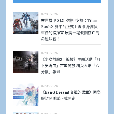
07/08/2026
末世機甲 SLG《機甲突襲：Titan
Rush》雙平台正式上線 化身肩負
重任的指揮官 展開一場攸關存亡的
命運決戰！
07/08/2026
《少女前線2：追放》主題活動「月
下安魂曲」古堡開放 精英人形「六
分儀」報到
07/08/2026
《BanG Dream! 交織的樂章》國際
服封閉測試正式開跑