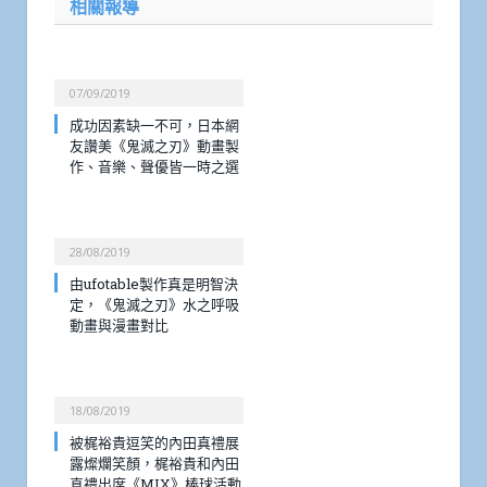
相關報導
07/09/2019
成功因素缺一不可，日本網
友讚美《鬼滅之刃》動畫製
作、音樂、聲優皆一時之選
28/08/2019
由ufotable製作真是明智決
定，《鬼滅之刃》水之呼吸
動畫與漫畫對比
18/08/2019
被梶裕貴逗笑的內田真禮展
露燦爛笑顏，梶裕貴和內田
真禮出席《MIX》棒球活動