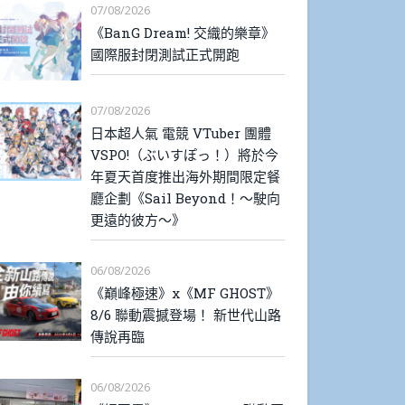
07/08/2026
《BanG Dream! 交織的樂章》
國際服封閉測試正式開跑
07/08/2026
日本超人氣 電競 VTuber 團體
VSPO!（ぶいすぽっ！）將於今
年夏天首度推出海外期間限定餐
廳企劃《Sail Beyond！～駛向
更遠的彼方～》
06/08/2026
《巔峰極速》x《MF GHOST》
8/6 聯動震撼登場！ 新世代山路
傳說再臨
06/08/2026