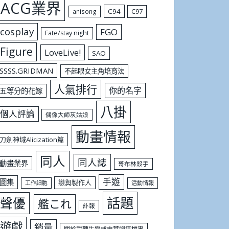
ACG業界
C94
C97
anisong
cosplay
FGO
Fate/stay night
Figure
LoveLive!
SAO
SSSS.GRIDMAN
不起眼女主角培育法
人氣排行
你的名字
五等分的花嫁
八掛
個人評論
偶像大師灰姑娘
動畫情報
刀劍神域Alicization篇
同人
同人誌
動畫業界
哥布林殺手
手遊
圖集
戀與製作人
工作細胞
活動情報
話題
聲優
艦これ
訃報
遊戲
銷量
關於我轉生變成史萊姆這檔事