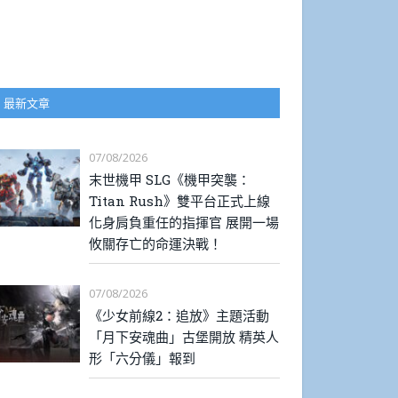
最新文章
07/08/2026
末世機甲 SLG《機甲突襲：
Titan Rush》雙平台正式上線
化身肩負重任的指揮官 展開一場
攸關存亡的命運決戰！
07/08/2026
《少女前線2：追放》主題活動
「月下安魂曲」古堡開放 精英人
形「六分儀」報到