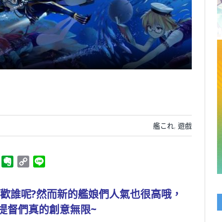
艦これ
,
遊戲
ger
Telegram
Evernote
Copy
Line
Link
歡誰呢?然而新的艦娘們人氣也很高哦，
提督們真的創意無限~