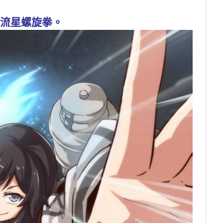
流星螺旋拳。