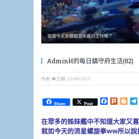
提督今天來體驗潛水艦的工作嗎？
AdminH的每日鎮守府生活(82)
作者:
H
日期:
22/08/2015
Facebook
Plurk
Blog
Share
Post
在眾多的姊妹艦中不知道大家又喜
就如今天的流星螺旋拳ww所以說