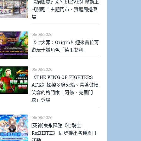
《絕區零》X 7-ELEVEN 聯動正
式開跑！主題門市、實體周邊登
場
06/08/2026
《七大罪：Origin》迎來首位可
遊玩十誡角色「德里艾利」
06/08/2026
《THE KING OF FIGHTERS
AFK》操控翠綠火焰、帶著傲慢
笑容的格鬥家「阿修．克里門
森」登場
06/08/2026
[死神]東永降臨《七騎士
Re:BIRTH》 同步推出各種夏日
活動