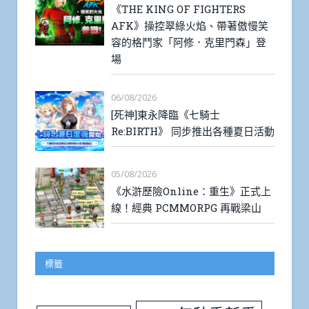
《THE KING OF FIGHTERS
AFK》操控翠綠火焰、帶著傲慢笑
容的格鬥家「阿修．克里門森」登
場
06/08/2026
[死神]東永降臨《七騎士
Re:BIRTH》 同步推出各種夏日活動
05/08/2026
《水滸歷險Online：重生》正式上
線！經典 PCMMORPG 再戰梁山
標籤