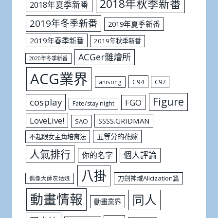
2018年秋季新番
2018年夏季新番
2019年冬季新番
2019年夏季新番
2019年春季新番
2019年秋季新番
ACGer雜燴所
2020年冬季新番
ACG業界
C94
C97
anisong
Figure
cosplay
FGO
Fate/stay night
LoveLive!
SSSS.GRIDMAN
SAO
五等分的花嫁
不起眼女主角培育法
人氣排行
個人評論
你的名字
八掛
刀劍神域Alicization篇
偶像大師灰姑娘
動畫情報
同人
動畫業界