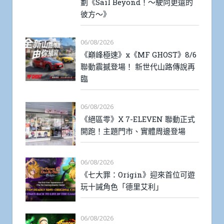
劃《Sail Beyond！～駛向更遠的
彼方～》
06/08/2026
《巔峰極速》x《MF GHOST》8/6
聯動震撼登場！ 新世代山路傳說再
臨
06/08/2026
《絕區零》X 7-ELEVEN 聯動正式
開跑！主題門市、實體周邊登場
06/08/2026
《七大罪：Origin》迎來首位可遊
玩十誡角色「德里艾利」
06/08/2026