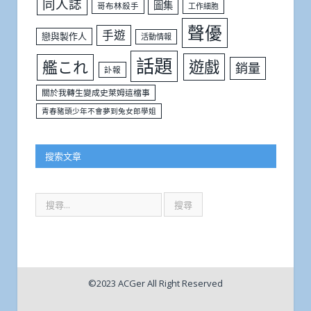
同人誌
圖集
哥布林殺手
工作細胞
聲優
手遊
戀與製作人
活動情報
話題
遊戲
艦これ
銷量
訃報
關於我轉生變成史萊姆這檔事
青春豬頭少年不會夢到兔女郎學姐
搜索文章
©2023 ACGer All Right Reserved