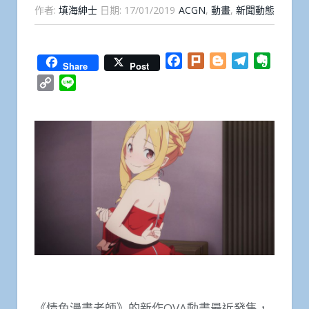
作者:
填海紳士
日期:
17/01/2019
ACGN
,
動畫
,
新聞動態
Facebook
Plurk
Blogger
Telegram
Everno
Share
Post
Copy
Line
Link
《情色漫畫老師》的新作OVA動畫最近發售，