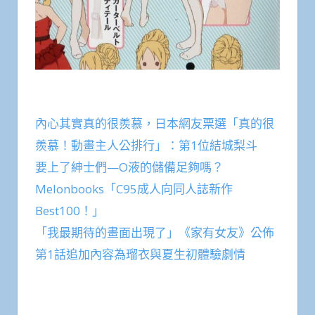
內心其實真的很羨慕，日本網友票選「真的很
羨慕！動畫主人公排行」：第1位結城梨斗
要上了紳士們—O液的儲備足夠嗎？
Melonbooks「C95成人向同人誌新作
Best100！」
「我最期待的畫面出現了」《家有女友》公佈
第1話追加內容為瑠衣與夏生初體驗劇情