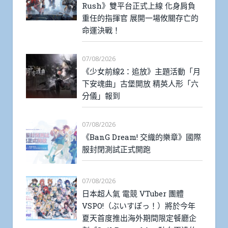
Rush》雙平台正式上線 化身肩負
重任的指揮官 展開一場攸關存亡的
命運決戰！
07/08/2026
《少女前線2：追放》主題活動「月
下安魂曲」古堡開放 精英人形「六
分儀」報到
07/08/2026
《BanG Dream! 交織的樂章》國際
服封閉測試正式開跑
07/08/2026
日本超人氣 電競 VTuber 團體
VSPO!（ぶいすぽっ！）將於今年
夏天首度推出海外期間限定餐廳企