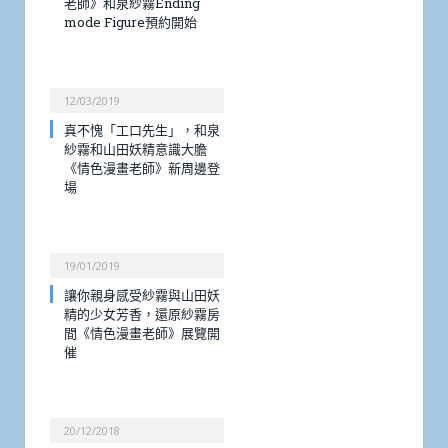
老師》和泉紗霧Ending
mode Figure預約開始
12/03/2019
真不愧「工口先生」，和泉
紗霧和山田妖精意識大膽
《情色漫畫老師》新周邊登
場
19/01/2019
讓你親身感受紗霧與山田妖
精的少女芳香，還原紗霧房
間《情色漫畫老師》展覽開
催
20/12/2018