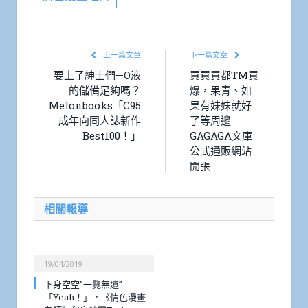
上一篇文章
下一篇文章
要上了紳士們—O液
買買買都TM買
的儲備足夠嗎？
爆，果青、如
Melonbooks「C95
果有妹妹就好
成年向同人誌新作
了等周邊
Best100！」
GAGAGA文庫
公式通販網站
開張
相關報導
19/04/2019
下身空空”一覽無遺”
「Yeah！」，《情色漫畫