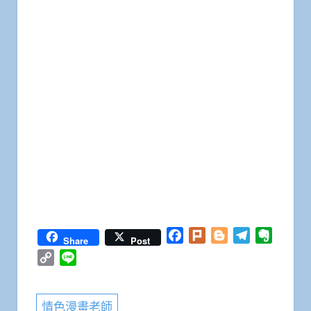
Facebook
Plurk
Blogger
Telegram
Everno
Share
Post
Copy
Line
Link
情色漫畫老師