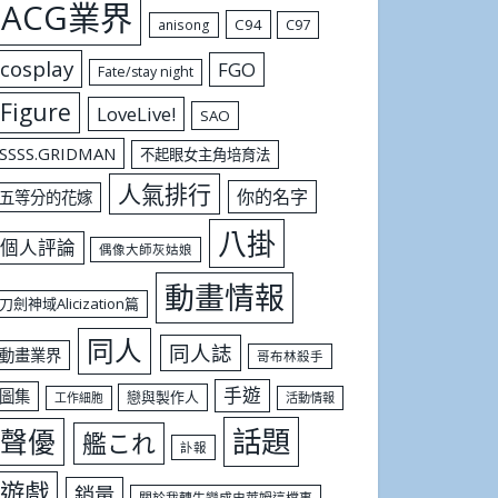
ACG業界
C94
C97
anisong
cosplay
FGO
Fate/stay night
Figure
LoveLive!
SAO
SSSS.GRIDMAN
不起眼女主角培育法
人氣排行
你的名字
五等分的花嫁
八掛
個人評論
偶像大師灰姑娘
動畫情報
刀劍神域Alicization篇
同人
同人誌
動畫業界
哥布林殺手
手遊
圖集
戀與製作人
工作細胞
活動情報
話題
聲優
艦これ
訃報
遊戲
銷量
關於我轉生變成史萊姆這檔事