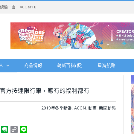
總編一言
ACGer FB
人
商品情報
萌新百科(仮)
星海航路
：官方按速限行車，應有的福利都有
2019年冬季新番
,
ACGN
,
動畫
,
新聞動態
ger
Telegram
Evernote
Copy
Line