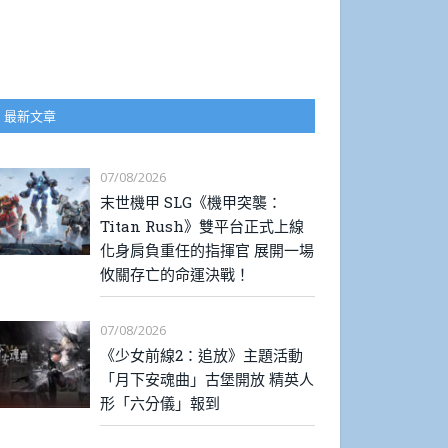
最新文章
07/08/2026
末世機甲 SLG《機甲突襲：
Titan Rush》雙平台正式上線
化身肩負重任的指揮官 展開一場
攸關存亡的命運決戰！
07/08/2026
《少女前線2：追放》主題活動
「月下安魂曲」古堡開放 精英人
形「六分儀」報到