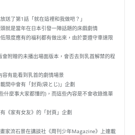
》放送了第1話「就在這裡和我做吧？」
開頭就是當年在日本引發一陣話題的床戲劇情
最低限度應有的福利都有做出來，由於要遵守車速限
版會附贈的未播出場面版本，會否去到乳首解禁的程
內容有能看到乳首的劇情場景
連載間中會有「封頁(袋とじ)」企劃
些什麼事大家都懂的)，而這些內容是不會收錄進單
》就有《家有女友》的「封頁」企劃
畫家流石景在講談社《周刊少年Magazine》上連載