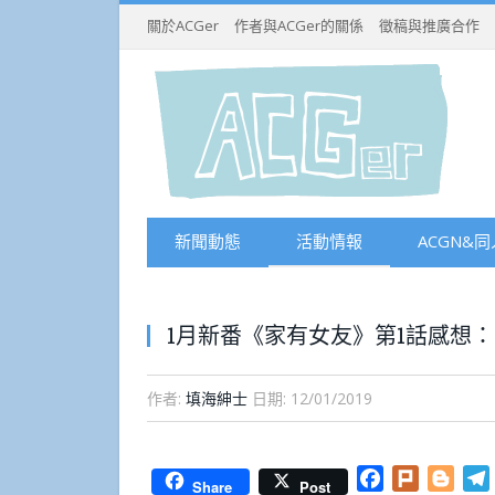
關於ACGer
作者與ACGer的關係
徵稿與推廣合作
新聞動態
活動情報
ACGN&同
1月新番《家有女友》第1話感想
作者:
填海紳士
日期:
12/01/2019
Facebook
Plurk
Blog
Share
Post