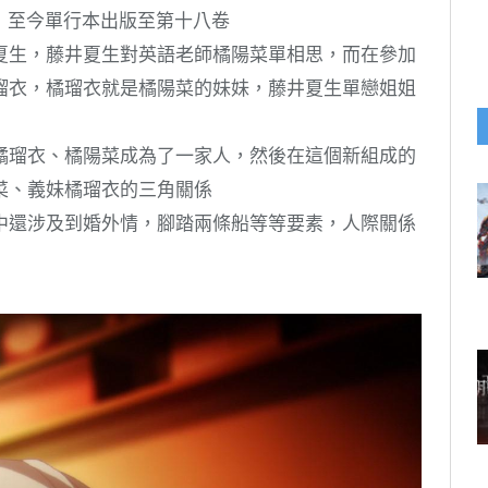
售，至今單行本出版至第十八卷
夏生，藤井夏生對英語老師橘陽菜單相思，而在參加
瑠衣，橘瑠衣就是橘陽菜的妹妹，藤井夏生單戀姐姐
橘瑠衣、橘陽菜成為了一家人，然後在這個新組成的
菜、義妹橘瑠衣的三角關係
中還涉及到婚外情，腳踏兩條船等等要素，人際關係