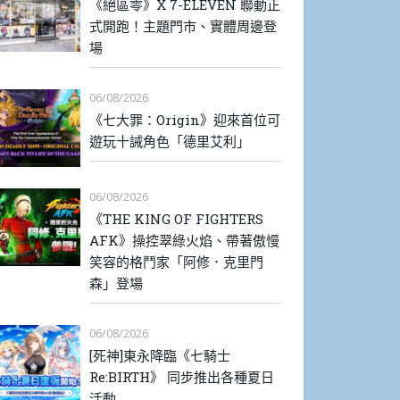
《絕區零》X 7-ELEVEN 聯動正
式開跑！主題門市、實體周邊登
場
06/08/2026
《七大罪：Origin》迎來首位可
遊玩十誡角色「德里艾利」
06/08/2026
《THE KING OF FIGHTERS
AFK》操控翠綠火焰、帶著傲慢
笑容的格鬥家「阿修．克里門
森」登場
06/08/2026
[死神]東永降臨《七騎士
Re:BIRTH》 同步推出各種夏日
活動