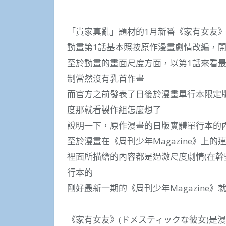
「貴家真亂」題材的1月新番《家有女友
動畫第1話基本照按原作漫畫劇情改編，
至於動畫的畫面尺度方面，以第1話來看
制當然沒有乳首作畫
而官方之前發表了日後於漫畫單行本限定
度那就看製作組怎麼想了
說明一下，原作漫畫的日版實體單行本的
至於漫畫在《周刊少年Magazine》上的
裡面所描繪的內容都是過激尺度劇情(在幹
行本的
剛好最新一期的《周刊少年Magazine
《家有女友》(ドメスティックな彼女)是漫