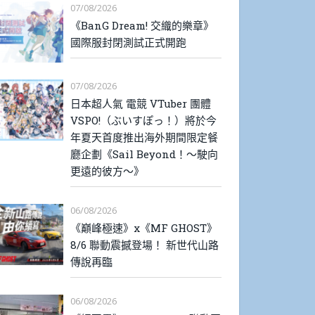
07/08/2026
《BanG Dream! 交織的樂章》
國際服封閉測試正式開跑
07/08/2026
日本超人氣 電競 VTuber 團體
VSPO!（ぶいすぽっ！）將於今
年夏天首度推出海外期間限定餐
廳企劃《Sail Beyond！～駛向
更遠的彼方～》
06/08/2026
《巔峰極速》x《MF GHOST》
8/6 聯動震撼登場！ 新世代山路
傳說再臨
06/08/2026