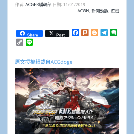
作者:
ACGER編輯部
日期:
11/01/2019
ACGN
,
新聞動態
,
遊戲
Facebook
Plurk
Blogger
Telegram
Everno
Share
Post
Copy
Line
Link
原文授權轉載自ACGdoge