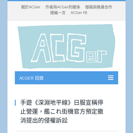
關於ACGer
作者與ACGer的關係
徵稿與推廣合作
總編一言
ACGer FB
ACGER 目錄
手遊《深淵地平線》日服宣稱停
止營運，艦これ街機官方預定撤
消提出的侵權訴訟