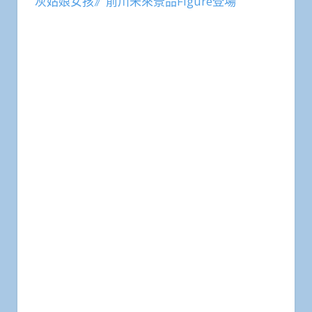
灰姑娘女孩》前川未來景品Figure登場