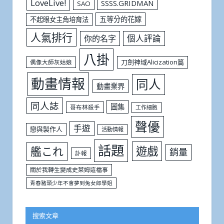
LoveLive!
SSSS.GRIDMAN
SAO
五等分的花嫁
不起眼女主角培育法
人氣排行
個人評論
你的名字
八掛
刀劍神域Alicization篇
偶像大師灰姑娘
動畫情報
同人
動畫業界
同人誌
圖集
哥布林殺手
工作細胞
聲優
手遊
戀與製作人
活動情報
話題
遊戲
艦これ
銷量
訃報
關於我轉生變成史萊姆這檔事
青春豬頭少年不會夢到兔女郎學姐
搜索文章