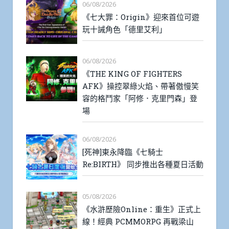
06/08/2026
《七大罪：Origin》迎來首位可遊
玩十誡角色「德里艾利」
06/08/2026
《THE KING OF FIGHTERS
AFK》操控翠綠火焰、帶著傲慢笑
容的格鬥家「阿修．克里門森」登
場
06/08/2026
[死神]東永降臨《七騎士
Re:BIRTH》 同步推出各種夏日活動
05/08/2026
《水滸歷險Online：重生》正式上
線！經典 PCMMORPG 再戰梁山