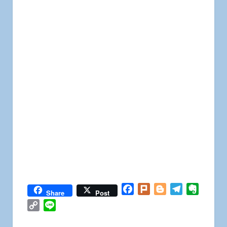
Facebook
Plurk
Blogger
Telegram
Everno
Share
Post
Copy
Line
Link