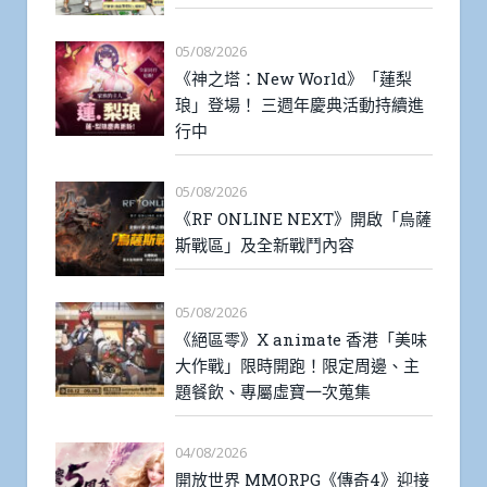
05/08/2026
《神之塔：New World》「蓮梨
琅」登場！ 三週年慶典活動持續進
行中
05/08/2026
《RF ONLINE NEXT》開啟「烏薩
斯戰區」及全新戰鬥內容
05/08/2026
《絕區零》X animate 香港「美味
大作戰」限時開跑！限定周邊、主
題餐飲、專屬虛寶一次蒐集
04/08/2026
開放世界 MMORPG《傳奇4》迎接