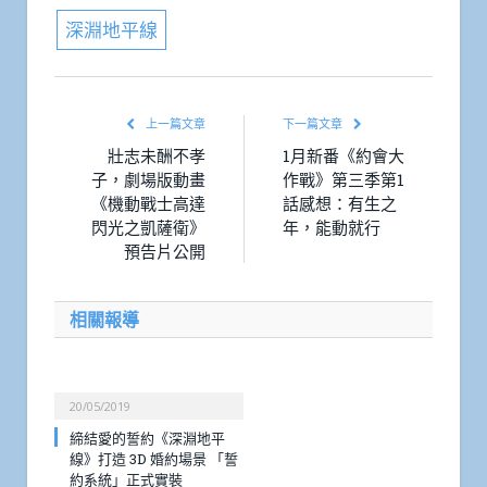
深淵地平線
上一篇文章
下一篇文章
壯志未酬不孝
1月新番《約會大
子，劇場版動畫
作戰》第三季第1
《機動戰士高達
話感想：有生之
閃光之凱薩衛》
年，能動就行
預告片公開
相關報導
20/05/2019
締結愛的誓約《深淵地平
線》打造 3D 婚約場景 「誓
約系統」正式實裝