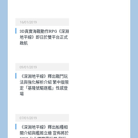
16/01/2019
3D真實海戰動作RPG《深淵
地平線》即日於雙平台正式
啟航
09/01/2019
《深淵地平線》釋出戰鬥玩
法與強化解析介紹 繁中版限
定「基隆號驅逐艦」性感登
場
07/01/2019
《深淵地平線》釋出船種相
關介紹與艦姬立繪 宣佈將於