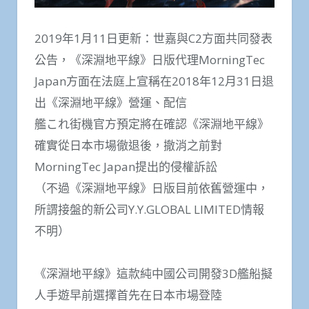
2019年1月11日更新：世嘉與C2方面共同發表
公告，《深淵地平線》日版代理MorningTec
Japan方面在法庭上宣稱在2018年12月31日退
出《深淵地平線》營運、配信
艦これ街機官方預定將在確認《深淵地平線》
確實從日本市場徹退後，撤消之前對
MorningTec Japan提出的侵權訴訟
（不過《深淵地平線》日版目前依舊營運中，
所謂接盤的新公司Y.Y.GLOBAL LIMITED情報
不明）
《深淵地平線》這款純中國公司開發3D艦船擬
人手遊早前選擇首先在日本市場登陸