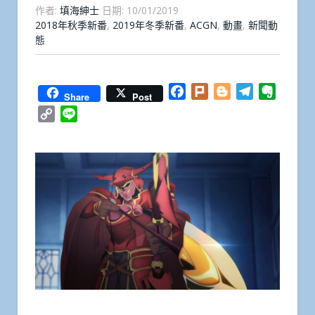
作者:
填海紳士
日期:
10/01/2019
2018年秋季新番
,
2019年冬季新番
,
ACGN
,
動畫
,
新聞動
態
Facebook
Plurk
Blogger
Telegram
Everno
Share
Post
Copy
Line
Link