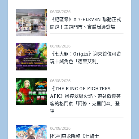
06/08/2026
《絕區零》X 7-ELEVEN 聯動正式
開跑！主題門市、實體周邊登場
06/08/2026
《七大罪：Origin》迎來首位可遊
玩十誡角色「德里艾利」
06/08/2026
《THE KING OF FIGHTERS
AFK》操控翠綠火焰、帶著傲慢笑
容的格鬥家「阿修．克里門森」登
場
06/08/2026
[死神]東永降臨《七騎士