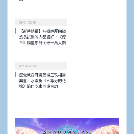
09/04/2019
【新番銷量】味道醇厚回韻
悠長試過的人都讚好，《煙
草》銷量累計突破一萬大關
07/04/2019
感覺就在耳邊聽得三玖相當
興奮，水瀨祈《五等分的花
嫁》節目吃東西說台詞