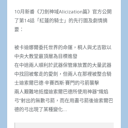
10月新番《刀劍神域Alicization篇》官方公開
了第14話「紅蓮的騎士」的先行圖及劇情摘
要：
被卡迪娜爾委托世界的命運，桐人與尤吉歐以
中央大教堂最頂層為目標進發
在中途兩人順利於武器保管庫放置的大量武器
中找回被奪走的愛劍，但兩人在那裡被整合騎
士迪索爾巴德·辛賽西斯·賽門的弓箭襲擊
兩人艱難地抵擋迪索爾巴德所使用神器”熾焰
弓”射出的無數弓箭，而在用盡弓箭後迪索爾巴
德的弓出現了某種變化…