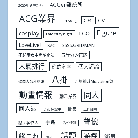
ACGer雜燴所
2020年冬季新番
ACG業界
C94
C97
anisong
Figure
cosplay
FGO
Fate/stay night
LoveLive!
SSSS.GRIDMAN
SAO
五等分的花嫁
不起眼女主角培育法
人氣排行
個人評論
你的名字
八掛
刀劍神域Alicization篇
偶像大師灰姑娘
動畫情報
同人
動畫業界
同人誌
圖集
哥布林殺手
工作細胞
聲優
手遊
戀與製作人
活動情報
話題
遊戲
艦これ
銷量
訃報