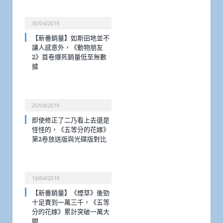
30/04/2019
【新番銷量】如斯田地並不
讓人感意外，《動物朋友
2》首卷爆死銷量低至無數
據
20/04/2019
即使修正了二乃看上去還是
怪怪的，《五等分的花嫁》
第2卷放送版與光碟版對比
16/04/2019
【新番銷量】《煙草》後勁
十足賣到一萬三千，《五等
分的花嫁》累計突破一萬大
關