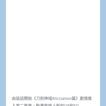
由這話開始《刀劍神域Alicization篇》劇情進
入第二篇章，動畫將換上新的OP和ED