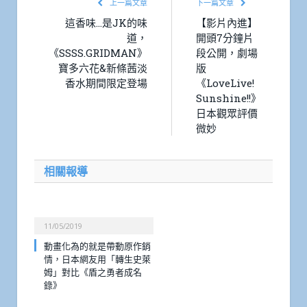
上一篇文章
下一篇文章
這香味…是JK的味
【影片內進】
道，
開頭7分鐘片
《SSSS.GRIDMAN》
段公開，劇場
寶多六花&新條茜淡
版
香水期間限定登場
《LoveLive!
Sunshine!!》
日本觀眾評價
微妙
相關報導
11/05/2019
動畫化為的就是帶動原作銷
情，日本網友用「轉生史萊
姆」對比《盾之勇者成名
錄》