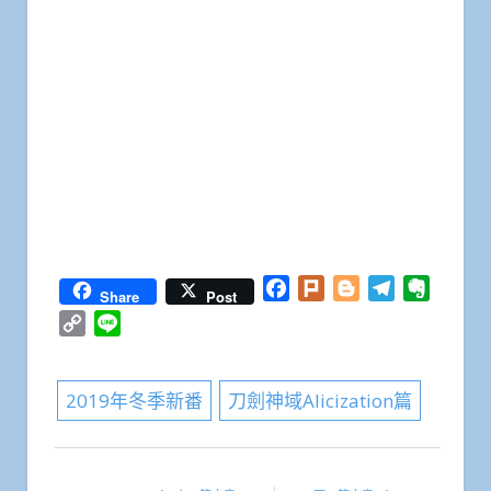
Facebook
Plurk
Blogger
Telegram
Everno
Share
Post
Copy
Line
Link
2019年冬季新番
刀劍神域Alicization篇