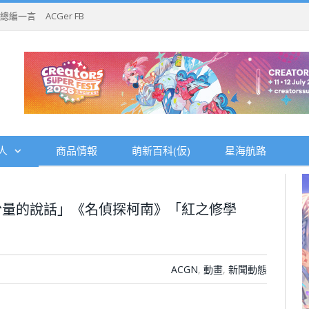
總編一言
ACGer FB
人
商品情報
萌新百科(仮)
星海航路
份量的說話」《名偵探柯南》「紅之修學
ACGN
,
動畫
,
新聞動態