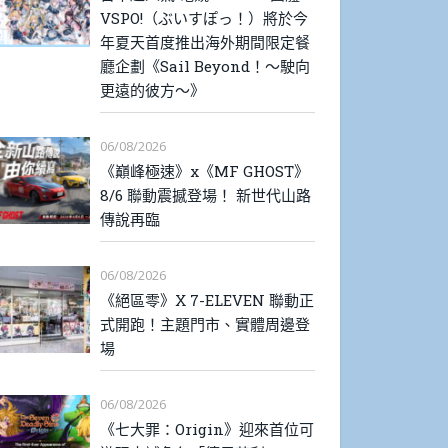
VSPO!（ぶいすぽっ！）將於今
年夏天首度推出海外期間限定餐
廳企劃《Sail Beyond！～駛向
更遠的彼方～》
06/08/2026
《巔峰極速》x《MF GHOST》
8/6 聯動震撼登場！ 新世代山路
傳說再臨
06/08/2026
《絕區零》X 7-ELEVEN 聯動正
式開跑！主題門市、實體周邊登
場
06/08/2026
《七大罪：Origin》迎來首位可