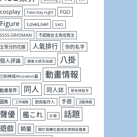
cosplay
FGO
Fate/stay night
Figure
LoveLive!
SAO
SSSS.GRIDMAN
不起眼女主角培育法
人氣排行
你的名字
五等分的花嫁
八掛
個人評論
偶像大師灰姑娘
動畫情報
刀劍神域Alicization篇
同人
同人誌
動畫業界
哥布林殺手
手遊
圖集
戀與製作人
工作細胞
活動情報
話題
聲優
艦これ
訃報
遊戲
銷量
關於我轉生變成史萊姆這檔事