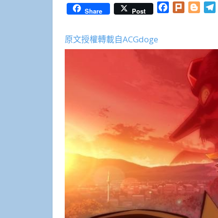
Facebook
Plurk
Blog
Share
Post
原文授權轉載自ACGdoge