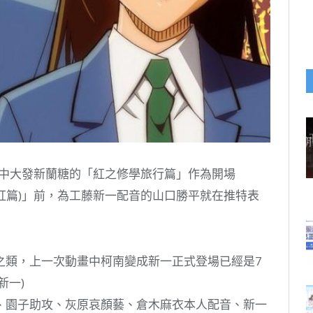
畫中大發新蘭糖的「紅之修學旅行篇」作為開場
鮮紅篇)」前，為工藤新一配音的山口勝平就在推特表
之類，上一次動畫中柯南變成新一正式登場已經是7
新一)
、園子助攻、灰原哀顏藝、倉木麻衣本人配音、新一