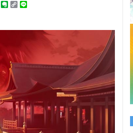
ger
Telegram
Evernote
Copy
Line
Link