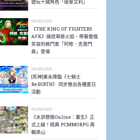
遊玩十誡角色「德里艾利」
06/08/2026
《THE KING OF FIGHTERS
AFK》操控翠綠火焰、帶著傲慢
笑容的格鬥家「阿修．克里門
森」登場
06/08/2026
[死神]東永降臨《七騎士
Re:BIRTH》 同步推出各種夏日
活動
05/08/2026
《水滸歷險Online：重生》正
式上線！經典 PCMMORPG 再
戰梁山