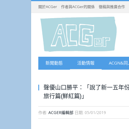
關於ACGer
作者與ACGer的關係
徵稿與推廣合作
新聞動態
活動情報
ACGN&同
聲優山口勝平：「說了新一五年
旅行篇(鮮紅篇)」
作者:
ACGER編輯部
日期:
05/01/2019