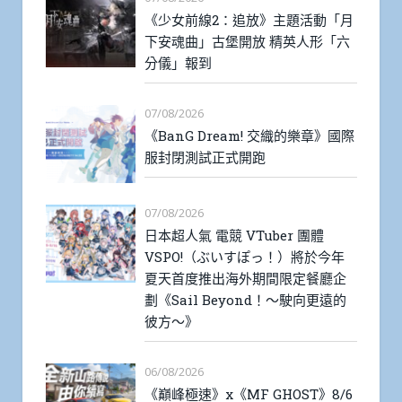
《少女前線2：追放》主題活動「月
下安魂曲」古堡開放 精英人形「六
分儀」報到
07/08/2026
《BanG Dream! 交織的樂章》國際
服封閉測試正式開跑
07/08/2026
日本超人氣 電競 VTuber 團體
VSPO!（ぶいすぽっ！）將於今年
夏天首度推出海外期間限定餐廳企
劃《Sail Beyond！～駛向更遠的
彼方～》
06/08/2026
《巔峰極速》x《MF GHOST》8/6