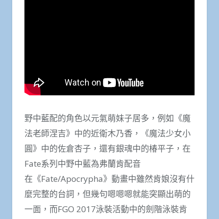
野中藍配的角色以元氣萌妹子居多，例如《魔
法老師涅吉》中的近衛木乃香，《魔法少女小
圓》中的佐倉杏子，還有銀魂中的椿平子，在
Fate系列中野中藍為弗蘭肯配音
在《Fate/Apocrypha》動畫中雖然肯娘沒有什
麼完整的台詞，但幾句嗯嗯嗯就能突顯出萌的
一面，而FGO 2017泳裝活動中的劍階泳裝肯