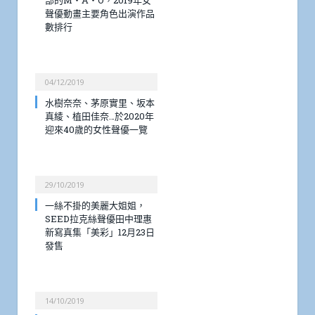
聲優動畫主要角色出演作品
數排行
04/12/2019
水樹奈奈、茅原實里、坂本
真綾、植田佳奈…於2020年
迎來40歲的女性聲優一覽
29/10/2019
一絲不掛的美麗大姐姐，
SEED拉克絲聲優田中理惠
新寫真集「美彩」12月23日
發售
14/10/2019