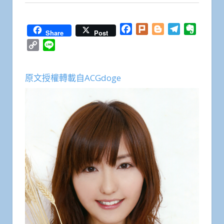
Facebook
Plurk
Blogger
Telegram
Everno
Share
Post
Copy
Line
Link
原文授權轉載自ACGdoge