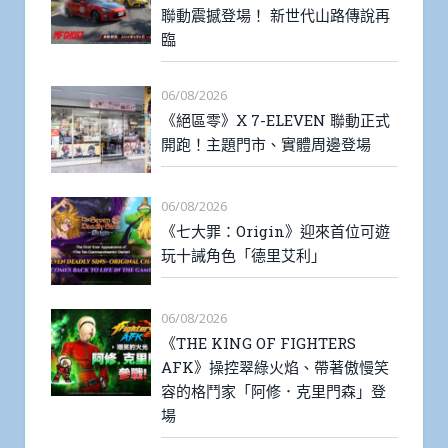
聯動震撼登場！ 新世代山路傳說再
臨
06/08/2026
《絕區零》X 7-ELEVEN 聯動正式
開跑！主題門市、實體周邊登場
06/08/2026
《七大罪：Origin》迎來首位可遊
玩十誡角色「德里艾利」
06/08/2026
《THE KING OF FIGHTERS
AFK》操控翠綠火焰、帶著傲慢笑
容的格鬥家「阿修．克里門森」登
場