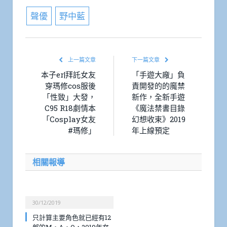
聲優
野中藍
上一篇文章
下一篇文章
本子er|拜託女友
「手遊大廠」負
穿瑪修cos服後
責開發的的魔禁
「性致」大發，
新作，全新手遊
C95 R18劇情本
《魔法禁書目錄
「Cosplay女友
幻想收束》2019
#瑪修」
年上線預定
相關報導
30/12/2019
只計算主要角色就已經有12
部的M・A・O，2019年女