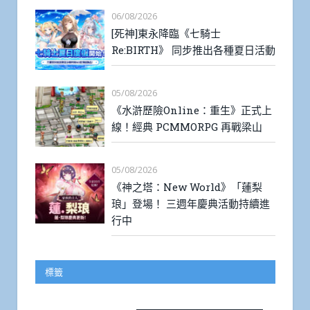
06/08/2026
[死神]東永降臨《七騎士
Re:BIRTH》 同步推出各種夏日活動
05/08/2026
《水滸歷險Online：重生》正式上
線！經典 PCMMORPG 再戰梁山
05/08/2026
《神之塔：New World》「蓮梨
琅」登場！ 三週年慶典活動持續進
行中
標籤