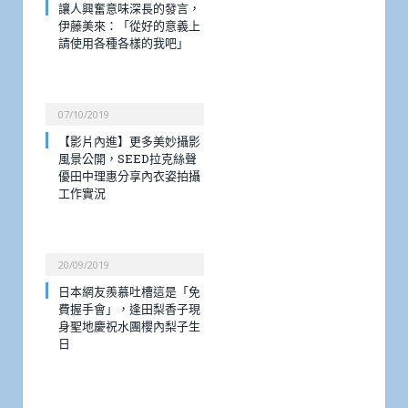
讓人興奮意味深長的發言，
伊藤美來：「從好的意義上
請使用各種各樣的我吧」
07/10/2019
【影片內進】更多美妙攝影
風景公開，SEED拉克絲聲
優田中理惠分享內衣姿拍攝
工作實況
20/09/2019
日本網友羨慕吐槽這是「免
費握手會」，逢田梨香子現
身聖地慶祝水團櫻內梨子生
日