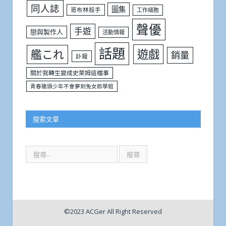
同人誌
圖集
哥布林殺手
工作細胞
聲優
手遊
戀與製作人
活動情報
話題
遊戲
艦これ
銷量
訃報
關於我轉生變成史萊姆這檔事
青春豬頭少年不會夢到兔女郎學姐
搜索文章
©2023 ACGer All Right Reserved