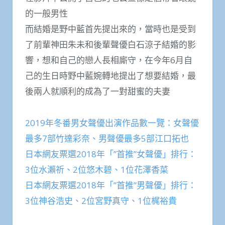
的一般男性
而結婚是野中藍首先提出來的，當時也是受到
了前輩神田朱未和後輩聲優白石涼子結婚的影
響，想和自己的戀人長相廝守，在今年6月自
己的生日時野中藍婉轉地提出了想要結婚，最
後兩人就順利​​的成為了一對甜蜜的夫妻
2019年冬番男女聲優出演作品數一覽：女聲優
最多7部竹達彩奈、男聲優最多5部江口拓也
日本網友票選2018年「”首推”女聲優」排行：
3位水瀨祈、2位悠木碧、1位花澤香菜
日本網友票選2018年「”首推”男聲優」排行：
3位神谷浩史、2位宮野真守、1位梶裕貴