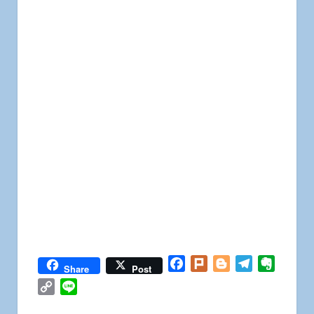
Facebook
Plurk
Blogger
Telegram
Everno
Share
Post
Copy
Line
Link