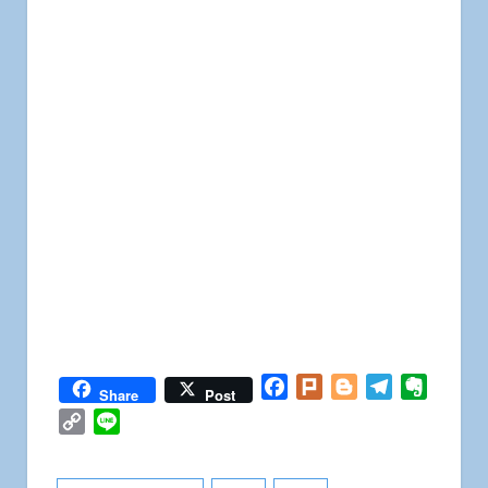
Facebook
Plurk
Blogger
Telegram
Everno
Share
Post
Copy
Line
Link