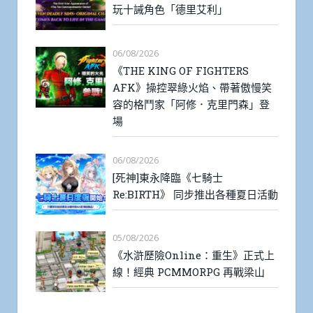
玩十誡角色「德里艾利」
06/08/2026
《THE KING OF FIGHTERS
AFK》操控翠綠火焰、帶著傲慢笑
容的格鬥家「阿修．克里門森」登
場
06/08/2026
[死神]東永降臨《七騎士
Re:BIRTH》 同步推出各種夏日活動
05/08/2026
《水滸歷險Online：重生》正式上
線！經典 PCMMORPG 再戰梁山