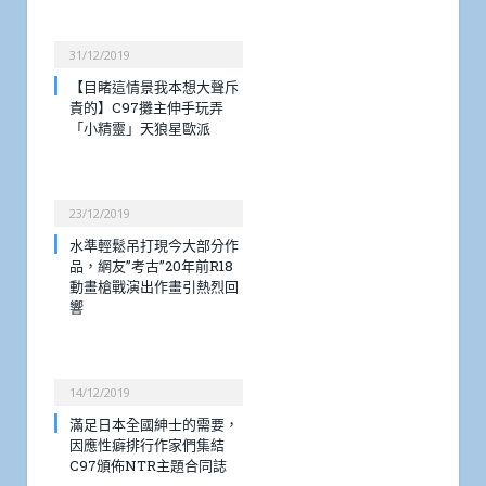
31/12/2019
【目睹這情景我本想大聲斥
責的】C97攤主伸手玩弄
「小精靈」天狼星歐派
23/12/2019
水準輕鬆吊打現今大部分作
品，網友”考古”20年前R18
動畫槍戰演出作畫引熱烈回
響
14/12/2019
滿足日本全國紳士的需要，
因應性癖排行作家們集結
C97頒佈NTR主題合同誌