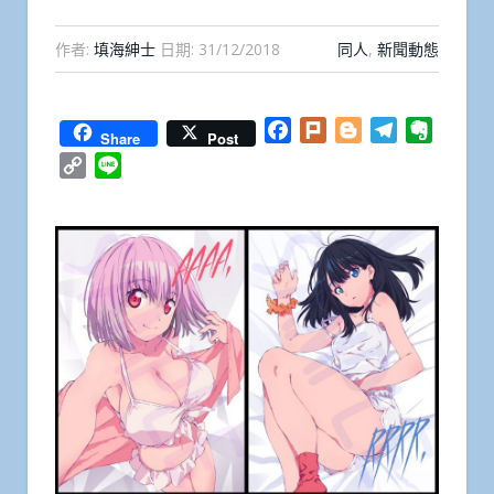
作者:
填海紳士
日期:
31/12/2018
同人
,
新聞動態
Facebook
Plurk
Blogger
Telegram
Everno
Share
Post
Copy
Line
Link