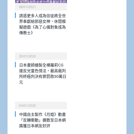
08/07/2021
誘惑更多人成為信徒將全世
界奉獻給邪惡女神，休閒模
擬遊戲《為了心儀對象成為
傳教士》
30/01/2020
日本畫師繪製全裸蘿莉CG
違反兒童色情法，最高裁判
所終極判決有罪罰款30萬日
元
04/01/2020
中國自主製作《月姫》動畫
「反轉衝動」擴散至日本網
路獲日本網友好評