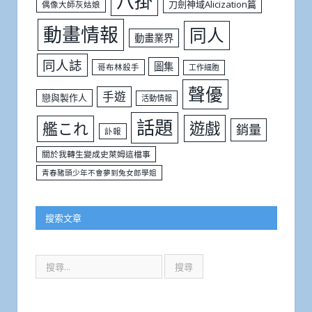
八掛
刀劍神域Alicization篇
偶像大師灰姑娘
動畫情報
同人
動畫業界
同人誌
圖集
哥布林殺手
工作細胞
聲優
手遊
戀與製作人
活動情報
話題
遊戲
艦これ
銷量
訃報
關於我轉生變成史萊姆這檔事
青春豬頭少年不會夢到兔女郎學姐
搜索文章