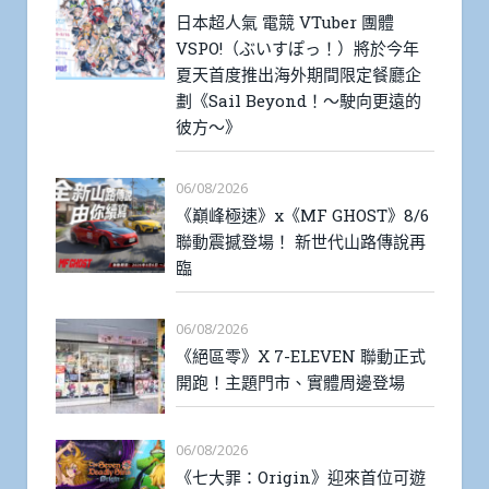
日本超人氣 電競 VTuber 團體
VSPO!（ぶいすぽっ！）將於今年
夏天首度推出海外期間限定餐廳企
劃《Sail Beyond！～駛向更遠的
彼方～》
06/08/2026
《巔峰極速》x《MF GHOST》8/6
聯動震撼登場！ 新世代山路傳說再
臨
06/08/2026
《絕區零》X 7-ELEVEN 聯動正式
開跑！主題門市、實體周邊登場
06/08/2026
《七大罪：Origin》迎來首位可遊