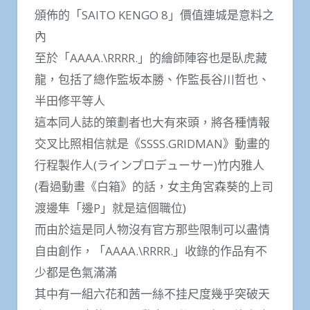
頒佈的「SAITO KENGO 8」價值連城是意料之
內
至於「AAAA.\RRRR.」的繪師陣容也是臥虎藏
龍，包括了總作監坂本勝、作監長谷川哲也、
半田修平等人
這本同人誌的策劃者也大有來頭，將各種情報
交叉比照相信就是《SSSS.GRIDMAN》動畫的
行程製作人(ラインプロデューサー)竹内雅人
(看過動畫《白箱》的話，女主角宮森葵的上司
渡邊隼「邊P」就是這個職位)
而由於這是同人物沒有官方那些限制可以盡情
自由創作，「AAAA.\RRRR.」收錄的作品有不
少都是色氣滿滿
其中有一組六花和茜一絲不挂尺度幾乎突破天