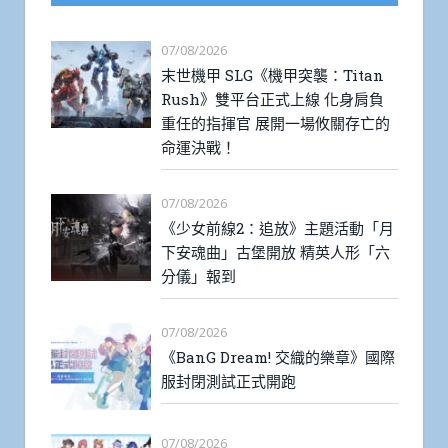
07/08/2026
末世機甲 SLG《機甲突襲：Titan
Rush》雙平台正式上線 化身肩負
重任的指揮官 展開一場攸關存亡的
命運決戰！
07/08/2026
《少女前線2：追放》主題活動「月
下安魂曲」古堡開放 精英人形「六
分儀」報到
07/08/2026
《BanG Dream! 交織的樂章》國際
服封閉測試正式開跑
07/08/2026