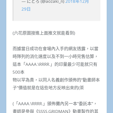
— にとろ (@aozaki_n)
2018年12月
29日
(六花原圖按進上面推文就能看到)
而據當日成功在會場內入手的網友透露，以當
時隊列的消化速度以及不到一小時完售估算，
這本「AAAA.\RRRR.」的印量最少可能就只有
500本
物以罕為貴，以同人名義創作頒佈的”動畫師本
子”價值就是在這些地方反映出來的(茶
(「AAAA.\RRRR.」頒佈攤內另一本”委託本”，
畫師是參與《SSSS.GRIDMAN》動畫製作的其