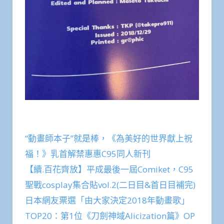
“動畫師本子”就是棒，《為美好的世界獻上祝
福！》乳首解禁惠惠C95同人新刊
【續.百花齊放】平成最後一屆Comiket，C95
聖戰cosplay集合貼vol.2(二日目&首日目補完)
日本網友票選「由大家決定2018年動畫歌」
TOP20：第1位《刀劍神域Alicization篇》OP