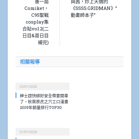
後一屆
與茜，炒上天價的
Comiket，
《SSSS.GRIDMAN》”
C95聖戰
動畫師本子”
cosplay集
合貼vol.2(二
日目&首日目
補完)
相關報導
03/01/2020
紳士趕快綁好安全帶要開車
了，秋葉原虎之穴工口漫畫
2019年銷量排行TOP30
01/01/2020