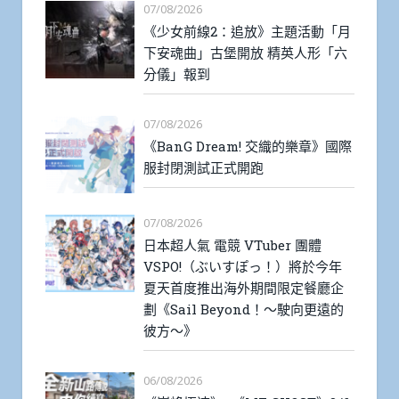
07/08/2026
《少女前線2：追放》主題活動「月
下安魂曲」古堡開放 精英人形「六
分儀」報到
07/08/2026
《BanG Dream! 交織的樂章》國際
服封閉測試正式開跑
07/08/2026
日本超人氣 電競 VTuber 團體
VSPO!（ぶいすぽっ！）將於今年
夏天首度推出海外期間限定餐廳企
劃《Sail Beyond！～駛向更遠的
彼方～》
06/08/2026