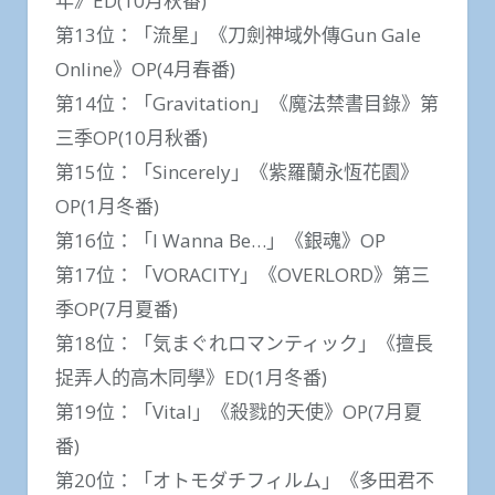
年》ED(10月秋番)
第13位：「流星」《刀劍神域外傳Gun Gale
Online》OP(4月春番)
第14位：「Gravitation」《魔法禁書目錄》第
三季OP(10月秋番)
第15位：「Sincerely」《紫羅蘭永恆花園》
OP(1月冬番)
第16位：「I Wanna Be…」《銀魂》OP
第17位：「VORACITY」《OVERLORD》第三
季OP(7月夏番)
第18位：「気まぐれロマンティック」《擅長
捉弄人的高木同學》ED(1月冬番)
第19位：「Vital」《殺戮的天使》OP(7月夏
番)
第20位：「オトモダチフィルム」《多田君不