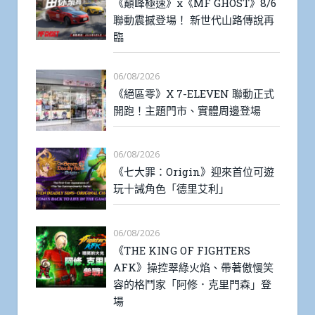
《巔峰極速》x《MF GHOST》8/6
聯動震撼登場！ 新世代山路傳說再
臨
06/08/2026
《絕區零》X 7-ELEVEN 聯動正式
開跑！主題門市、實體周邊登場
06/08/2026
《七大罪：Origin》迎來首位可遊
玩十誡角色「德里艾利」
06/08/2026
《THE KING OF FIGHTERS
AFK》操控翠綠火焰、帶著傲慢笑
容的格鬥家「阿修．克里門森」登
場