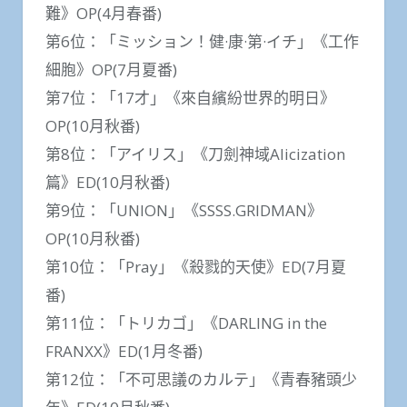
難》OP(4月春番)
第6位：「ミッション！健·康·第·イチ」《工作
細胞》OP(7月夏番)
第7位：「17才」《來自繽紛世界的明日》
OP(10月秋番)
第8位：「アイリス」《刀劍神域Alicization
篇》ED(10月秋番)
第9位：「UNION」《SSSS.GRIDMAN》
OP(10月秋番)
第10位：「Pray」《殺戮的天使》ED(7月夏
番)
第11位：「トリカゴ」《DARLING in the
FRANXX》ED(1月冬番)
第12位：「不可思議のカルテ」《青春豬頭少