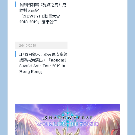
各部門制霸《鬼滅之刃》成
絕對大嬴家，
「NEWTYPE動畫大賞
2018-2019」結果公佈
26/10/2019
11月3日鈴木このみ再次率領
樂隊來港演出，「Konomi
Suzuki Asia Tour 2019 in
Hong Kong」