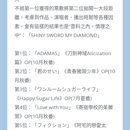
不過第一位獲得的票數將第二位拋開一大段距
離，考慮到作品、演唱者、播出時期等各種因
素，會有這樣的結果也是”意料之內，情理之
中”：「SHiNY SWORD MY DiAMOND」
第1位：「ADAMAS」《刀劍神域Alicization
篇》OP(10月秋番)
第2位：「君のせい」《青春豬頭少年》OP(10
月秋番)
第3位：「ワンルームシュガーライフ」
《Happy Sugar Life》OP(7月夏番)
第4位：「Love with You」《寄宿學校的茱麗
葉》OP(10月秋番)
第5位：「フィクション」《阿宅的戀愛太