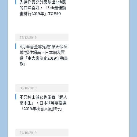
入選作品充分反映出5ch民
的口味喜好，「5ch最佳動
畫排行2019年」TOP50
27/12/2019
4月春番全靠鬼滅”單天保至
尊”撐住場面，日本網友票
選「由大家決定2019年動畫
歌」
30/10/2019
不只紳士淑女也愛看「超人
高中生」，日本11萬票投選
「2019年秋番人氣排行」
27/10/2019