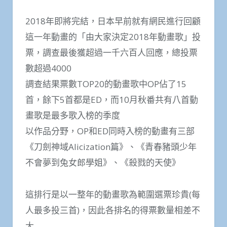
2018年即將完結，日本早前就有網民進行回顧
這一年動畫的「由大家決定2018年動畫歌」投
票，調查最後獲超過一千六百人回應，總投票
數超過4000
調查結果票數TOP20的動畫歌中OP佔了15
首，餘下5首都是ED，而10月秋番共有八首動
畫歌是最多歌入榜的季度
以作品分野，OP和ED同時入榜的動畫有三部
《刀劍神域Alicization篇》、《青春豬頭少年
不會夢到兔女郎學姐》、《殺戮的天使》
這排行是以一整年的動畫歌為範圍選票珍貴(每
人最多投三首)，因此各排名的得票數量相差不
大