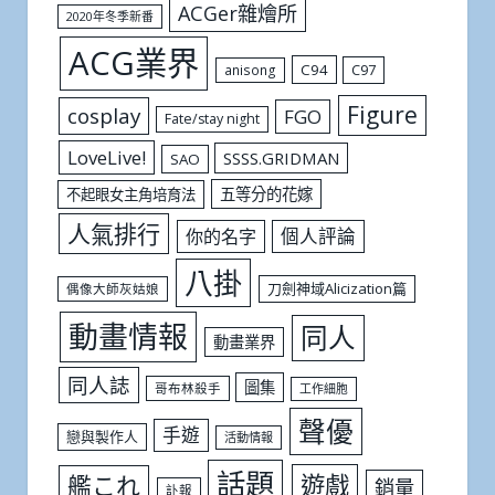
ACGer雜燴所
2020年冬季新番
ACG業界
C94
C97
anisong
Figure
cosplay
FGO
Fate/stay night
LoveLive!
SSSS.GRIDMAN
SAO
五等分的花嫁
不起眼女主角培育法
人氣排行
個人評論
你的名字
八掛
刀劍神域Alicization篇
偶像大師灰姑娘
動畫情報
同人
動畫業界
同人誌
圖集
哥布林殺手
工作細胞
聲優
手遊
戀與製作人
活動情報
話題
遊戲
艦これ
銷量
訃報