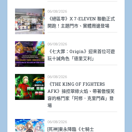
06/08/2026
《絕區零》X 7-ELEVEN 聯動正式
開跑！主題門市、實體周邊登場
06/08/2026
《七大罪：Origin》迎來首位可遊
玩十誡角色「德里艾利」
06/08/2026
《THE KING OF FIGHTERS
AFK》操控翠綠火焰、帶著傲慢笑
容的格鬥家「阿修．克里門森」登
場
06/08/2026
[死神]東永降臨《七騎士