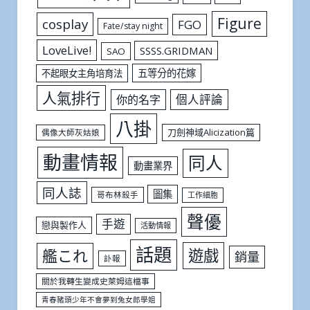
Figure
cosplay
FGO
Fate/stay night
LoveLive!
SSSS.GRIDMAN
SAO
五等分的花嫁
不起眼女主角培育法
人氣排行
個人評論
你的名字
八掛
刀劍神域Alicization篇
偶像大師灰姑娘
動畫情報
同人
動畫業界
同人誌
圖集
哥布林殺手
工作細胞
聲優
手遊
戀與製作人
活動情報
話題
遊戲
艦これ
銷量
訃報
關於我轉生變成史萊姆這檔事
青春豬頭少年不會夢到兔女郎學姐