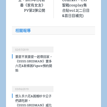
番《家有女友》
聖戰cosplay集
PV第2彈公開
合貼vol.2(二日目
&首日目補完)
相關報導
02/07/2019
要麼不買要麼一起帶回家，
《SSSS.GRIDMAN》寶多
六花&新條茜Figure預約開
始
03/06/2019
想入手六花&茜婚紗卡公子
們請吃餅，
《SSSS.GRIDMAN》威化