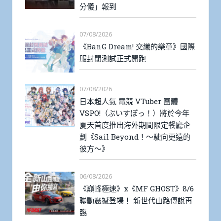
分儀」報到
07/08/2026
《BanG Dream! 交織的樂章》國際
服封閉測試正式開跑
07/08/2026
日本超人氣 電競 VTuber 團體
VSPO!（ぶいすぽっ！）將於今年
夏天首度推出海外期間限定餐廳企
劃《Sail Beyond！～駛向更遠的
彼方～》
06/08/2026
《巔峰極速》x《MF GHOST》8/6
聯動震撼登場！ 新世代山路傳說再
臨