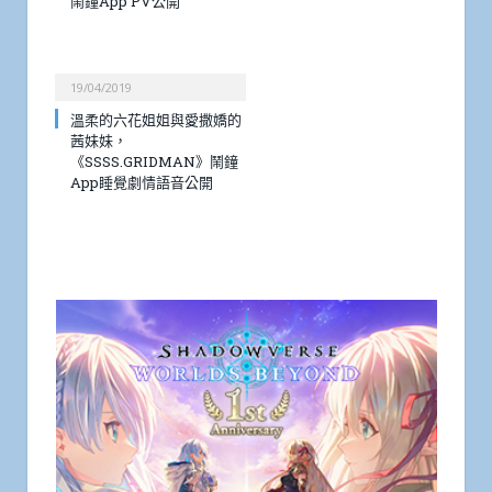
鬧鐘App PV公開
19/04/2019
溫柔的六花姐姐與愛撒嬌的
茜妹妹，
《SSSS.GRIDMAN》鬧鐘
App睡覺劇情語音公開