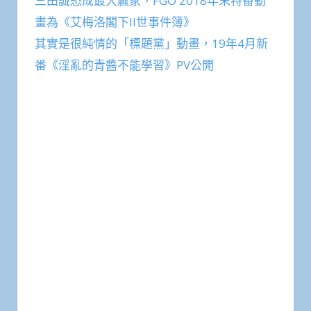
三田誠恐成最大贏家，FGO 2018年末特番動
畫為《艾梅洛閣下II世事件簿》
其實是很純情的「標題黨」動畫，19年4月新
番《淫亂的青醬不能學習》PV公開