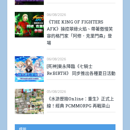
06/08/2026
《THE KING OF FIGHTERS
AFK》操控翠綠火焰、帶著傲慢笑
容的格鬥家「阿修．克里門森」登
場
06/08/2026
[死神]東永降臨《七騎士
Re:BIRTH》 同步推出各種夏日活動
05/08/2026
《水滸歷險Online：重生》正式上
線！經典 PCMMORPG 再戰梁山
標籤