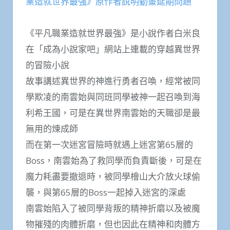
業造就世界最強》原作者說明動畫延期問題
《平凡職業造就世界最強》是小說作者白米良
在「成為小說家吧」網站上連載的穿越異世界
的冒險小說
故事講述異世界的神進行勇者召喚，經常被同
學欺凌的南雲始與同班同學被神一起召喚到海
利希王國，可是在異世界南雲始的天職卻是最
無用的煉成師
而在第一次迷宮冒險時就遇上迷宮第65層的
Boss，南雲始為了救同學而負責斷後，可是在
魔力耗盡要撤退時，被同學檜山大介放火球偷
襲，與第65層的Boss一起掉入迷宮的深處
南雲始陷入了被同學背叛的精神折磨以及被魔
物摧殘的肉體折磨，但也因此在精神和肉體方