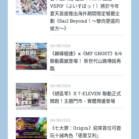
VSPO!（ぶいすぽっ！）將於今年
夏天首度推出海外期間限定餐廳企
劃《Sail Beyond！～駛向更遠的
彼方～》
06/08/2026
《巔峰極速》x《MF GHOST》8/6
聯動震撼登場！ 新世代山路傳說再
臨
06/08/2026
《絕區零》X 7-ELEVEN 聯動正式
開跑！主題門市、實體周邊登場
06/08/2026
《七大罪：Origin》迎來首位可遊
玩十誡角色「德里艾利」