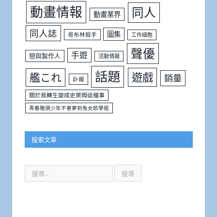
動畫情報
同人
動畫業界
同人誌
圖集
哥布林殺手
工作細胞
聲優
手遊
戀與製作人
活動情報
話題
遊戲
艦これ
銷量
訃報
關於我轉生變成史萊姆這檔事
青春豬頭少年不會夢到兔女郎學姐
搜索文章