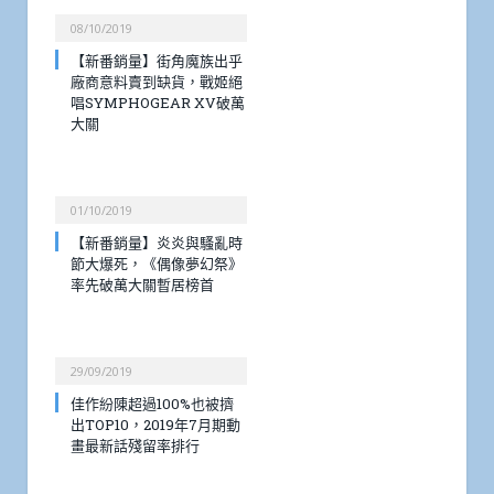
08/10/2019
【新番銷量】街角魔族出乎
廠商意料賣到缺貨，戰姬絕
唱SYMPHOGEAR XV破萬
大關
01/10/2019
【新番銷量】炎炎與騷亂時
節大爆死，《偶像夢幻祭》
率先破萬大關暫居榜首
29/09/2019
佳作紛陳超過100%也被擠
出TOP10，2019年7月期動
畫最新話殘留率排行