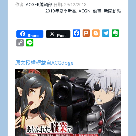
作者:
ACGER編輯部
日期:
29/12/2018
2019年夏季新番
,
ACGN
,
動畫
,
新聞動態
Facebook
Plurk
Blogger
Telegram
Everno
Share
Post
Copy
Line
Link
原文授權轉載自ACGdoge