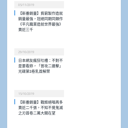
05/11/2019
【新番銷量】貧窮製作造就
銷量最強，冠絕同期同類作
《平凡職業造就世界最強》
賣近三千
29/10/2019
日本網友瘋狂吐槽：不對不
是要看妳，「普攻二連擊」
光碟第2卷乳首解禁
15/10/2019
【新番銷量】戰姬絕唱再多
賣近二千張，不知不覺鬼滅
之刃首卷二萬大關在望