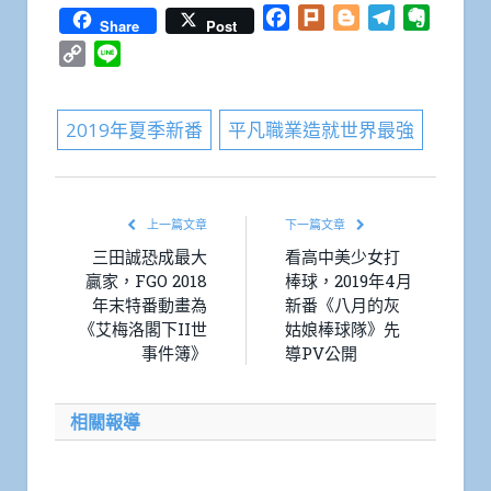
Facebook
Plurk
Blogger
Telegram
Everno
Share
Post
Copy
Line
Link
2019年夏季新番
平凡職業造就世界最強
上一篇文章
下一篇文章
三田誠恐成最大
看高中美少女打
贏家，FGO 2018
棒球，2019年4月
年末特番動畫為
新番《八月的灰
《艾梅洛閣下II世
姑娘棒球隊》先
事件簿》
導PV公開
相關報導