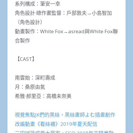
系列構成：筆安一幸
角色設計·總作畫監督：戶部敦夫→小島智加
（角色設計）
動畫製作：White Fox→asread與White Fox聯
合製作
【CAST】
南雲始：深町壽成
月：桑原由氣
希雅·郝里亞：高橋未奈美
視覺焦點JK們的黑絲，黑絲畫師よむ插畫創作
改編動畫《看絲襪》2019年夏天配信