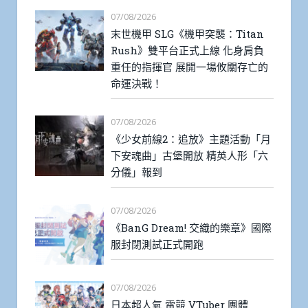
07/08/2026
末世機甲 SLG《機甲突襲：Titan
Rush》雙平台正式上線 化身肩負
重任的指揮官 展開一場攸關存亡的
命運決戰！
07/08/2026
《少女前線2：追放》主題活動「月
下安魂曲」古堡開放 精英人形「六
分儀」報到
07/08/2026
《BanG Dream! 交織的樂章》國際
服封閉測試正式開跑
07/08/2026
日本超人氣 電競 VTuber 團體