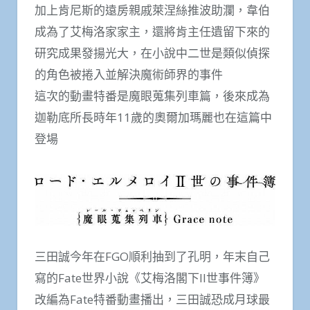
加上肯尼斯的遠房親戚萊涅絲推波助瀾，韋伯
成為了艾梅洛家家主，還將肯主任遺留下來的
研究成果發揚光大，在小說中二世是類似偵探
的角色被捲入並解決魔術師界的事件
這次的動畫特番是魔眼蒐集列車篇，後來成為
迦勒底所長時年11歲的奧爾加瑪麗也在這篇中
登場
三田誠今年在FGO順利抽到了孔明，年末自己
寫的Fate世界小說《艾梅洛閣下II世事件簿》
改編為Fate特番動畫播出，三田誠恐成月球最