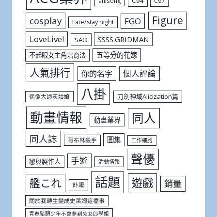
C94
C97
anisong
Figure
cosplay
FGO
Fate/stay night
LoveLive!
SSSS.GRIDMAN
SAO
五等分的花嫁
不起眼女主角培育法
人氣排行
個人評論
你的名字
八掛
刀劍神域Alicization篇
偶像大師灰姑娘
動畫情報
同人
動畫業界
同人誌
圖集
哥布林殺手
工作細胞
聲優
手遊
戀與製作人
活動情報
話題
遊戲
艦これ
銷量
訃報
關於我轉生變成史萊姆這檔事
青春豬頭少年不會夢到兔女郎學姐