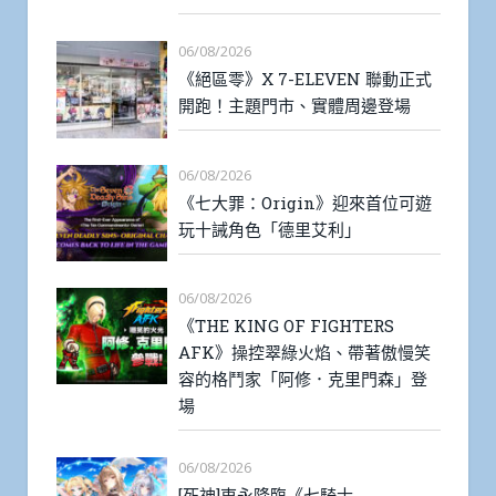
06/08/2026
《絕區零》X 7-ELEVEN 聯動正式
開跑！主題門市、實體周邊登場
06/08/2026
《七大罪：Origin》迎來首位可遊
玩十誡角色「德里艾利」
06/08/2026
《THE KING OF FIGHTERS
AFK》操控翠綠火焰、帶著傲慢笑
容的格鬥家「阿修．克里門森」登
場
06/08/2026
[死神]東永降臨《七騎士