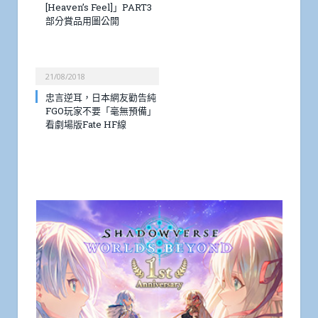
[Heaven’s Feel]」PART3
部分賞品用圖公開
21/08/2018
忠言逆耳，日本網友勸告純
FGO玩家不要「毫無預備」
看劇場版Fate HF線