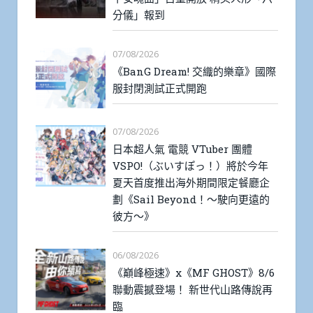
分儀」報到
07/08/2026
《BanG Dream! 交織的樂章》國際
服封閉測試正式開跑
07/08/2026
日本超人氣 電競 VTuber 團體
VSPO!（ぶいすぽっ！）將於今年
夏天首度推出海外期間限定餐廳企
劃《Sail Beyond！～駛向更遠的
彼方～》
06/08/2026
《巔峰極速》x《MF GHOST》8/6
聯動震撼登場！ 新世代山路傳說再
臨