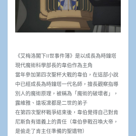
《艾梅洛閣下II世事件簿》是以成長為時鐘塔
現代魔術科學部長的韋伯作為主角
當年參加第四次聖杯大戰的韋伯，在這部小說
中已經成長為時鐘塔一代名師，擅長觀察指導
別人的魔術原理，被稱為「魔術的破壞者」，
露維雅、遠坂凜都是二世的弟子
在第四次聖杯戰爭結束後，韋伯覺得自己對肯
尼斯負有道義上的責任（韋伯參戰召喚大帝，
是偷走了肯主任準備的聖遺物）