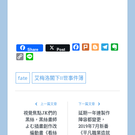
Facebook
Plurk
Blogger
Telegram
Everno
Share
Post
Copy
Line
Link
fate
艾梅洛閣下II世事件簿
上一篇文章
下一篇文章
視覺焦點JK們的
延期一年連製作
黑絲，黑絲畫師
陣容都變更，
よむ插畫創作改
2019年7月新番
編動畫《看絲
《平凡職業造就