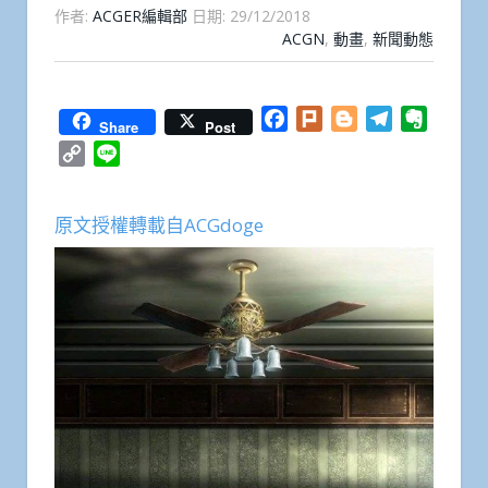
作者:
ACGER編輯部
日期:
29/12/2018
ACGN
,
動畫
,
新聞動態
Facebook
Plurk
Blogger
Telegram
Everno
Share
Post
Copy
Line
Link
原文授權轉載自ACGdoge